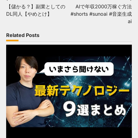
【儲かる？】副業としての
AIで年収2000万稼ぐ方法
稿
DL同人【やめとけ】
#shorts #sunoai #音楽生成
ナ
ai
ビ
Related Posts
ゲ
ー
シ
ョ
ン