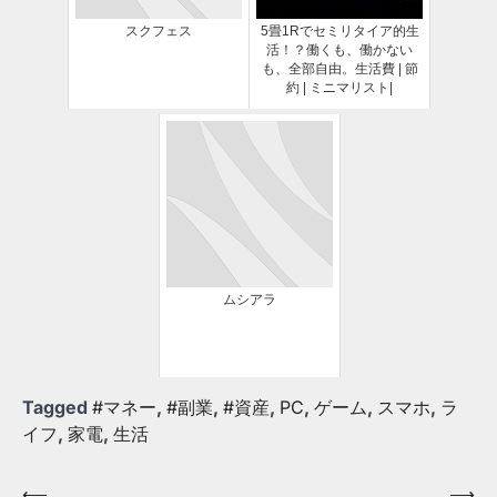
スクフェス
5畳1Rでセミリタイア的生
活！？働くも、働かない
も、全部自由。生活費 | 節
約 | ミニマリスト|
ムシアラ
Tagged
#マネー
,
#副業
,
#資産
,
PC
,
ゲーム
,
スマホ
,
ラ
イフ
,
家電
,
生活
投
⟵
⟶