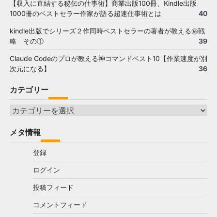
【収入に直結する秘伝の仕事術】商業出版100冊、Kindle出版
1000冊のベストセラー作家が語る超速仕事術とは
40
kindle出版でシリーズ２作同時ベストセラーの著者が教える㊙戦
略 その①
39
Claude Codeのプロが教える神コマンドベスト10【作業速度が別
次元になる】
36
カテゴリー
カ
テ
メタ情報
ゴ
リ
登録
ー
ログイン
投稿フィード
コメントフィード