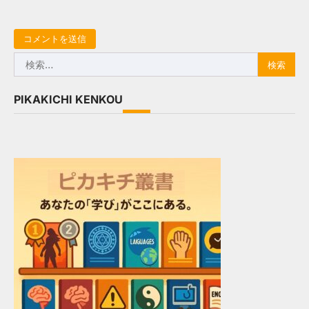
検
索:
PIKAKICHI KENKOU