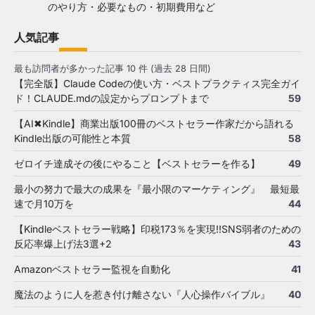
のやり方・必要なもの・初期費用など
人気記事
最も訪問者が多かった記事 10 件 (過去 28 日間)
【完全版】Claude Codeの使い方・ベストプラクティス完全ガイ
ド！CLAUDE.mdの設定からプロンプトまで
59
【AI✖Kindle】商業出版100冊のベストセラー作家だから語れる
Kindle出版の可能性と本質
58
ゼロイチ達成その後にやること【ベストセラーを作る】
49
最小の努力で最大の成果を『最小限のマーケティング』 最短最
速で月10万を
44
【Kindleベストセラー戦略】印税173％を実現!!SNS弱者のための
反応率爆上げ法3選+2
43
Amazonベストセラー監視を自動化
41
魔法のように人を惹き付け離さない『人心操作バイブル』
40