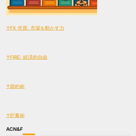
↑FX 売買: 市場を動かす力
↑FIRE: 経済的自由
↑節約術
↑貯蓄術
ACN&F