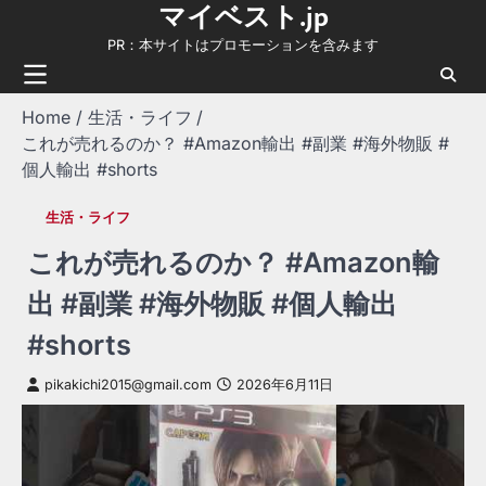
マイベスト.jp
Skip
to
PR：本サイトはプロモーションを含みます
content
Home
生活・ライフ
これが売れるのか？ #Amazon輸出 #副業 #海外物販 #
個人輸出 #shorts
生活・ライフ
これが売れるのか？ #Amazon輸
出 #副業 #海外物販 #個人輸出
#shorts
pikakichi2015@gmail.com
2026年6月11日