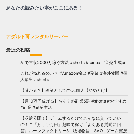
あなたの読みたい本がここにある！
アダルト可レンタルサーバー
最近の投稿
AIで年収2000万稼ぐ方法 #shorts #sunoai #音楽生成ai
これが売れるのか？ #Amazon輸出 #副業 #海外物販 #個
人輸出 #shorts
【儲かる？】副業としてのDL同人【やめとけ】
【月10万円稼げる】おすすめ副業5選 #shorts #おすすめ
#副業 #副業生活
【収益公開！】ゲームするだけでこんなに貰っていい
の！？『月〇〇万円』趣味で稼ぐ『よくある質問に回
答』ルーンファクトリー5・牧場物語・SAO…ゲーム実況