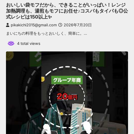
おいしい袋モフだから、できることがいっぱい！レンジ
加熱調理も、湯煎もモフにお任せ♪コスパもタイパも◎公
式レシピは150以上✨
pikakichi2015@gmail.com
2026年7月20日
まいにちの料理をもっとおいしく、簡単に。…
4 total views