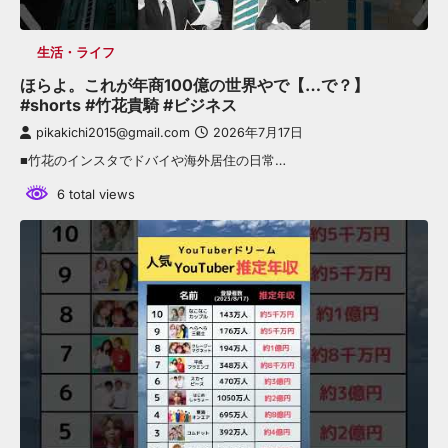
生活・ライフ
ほらよ。これが年商100億の世界やで【…で？】
#shorts #竹花貴騎 #ビジネス
pikakichi2015@gmail.com
2026年7月17日
■竹花のインスタでドバイや海外居住の日常…
6 total views