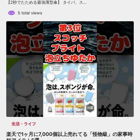
【2秒でたためる最強薄型傘】 タイパ、ス…
5 total views
生活・ライフ
楽天で1ヶ月に7,000個以上売れてる「怪物級」の家事時