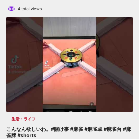
4 total views
生活・ライフ
こんなん欲しいわ。#賭け事 #麻雀 #麻雀卓 #麻雀台 #麻
雀牌 #shorts