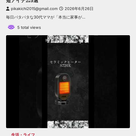
短アイテム5選
pikakichi2015@gmail.com
2026年6月26日
毎日バタバタな30代ママが「本当に家事が…
5 total views
生活・ライフ