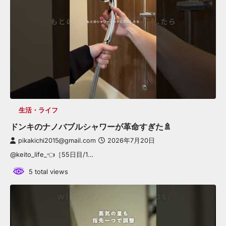
生活・ライフ
ドンキのナノバブルシャワーが革命すぎた🚿
pikakichi2015@gmail.com
2026年7月20日
@keito_life_👈［55日目/1…
5 total views