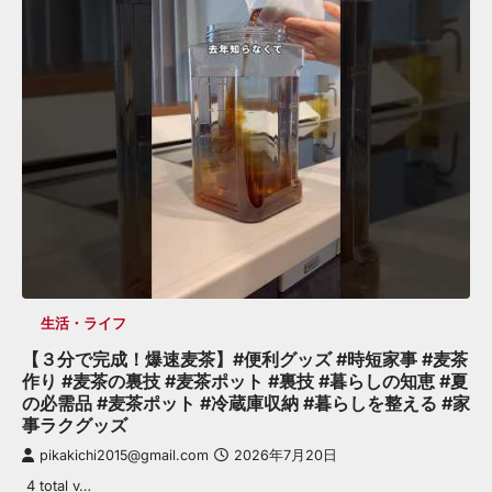
生活・ライフ
【３分で完成！爆速麦茶】#便利グッズ #時短家事 #麦茶
作り #麦茶の裏技 #麦茶ポット #裏技 #暮らしの知恵 #夏
の必需品 #麦茶ポット #冷蔵庫収納 #暮らしを整える #家
事ラクグッズ
pikakichi2015@gmail.com
2026年7月20日
4 total v…