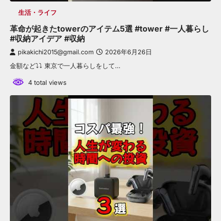
生活・ライフ
革命が起きたtowerのアイテム5選 #tower #一人暮らし
#収納アイデア #収納
pikakichi2015@gmail.com
2026年6月26日
金額など⤵︎⤵︎ 東京で一人暮らしをして…
4 total views