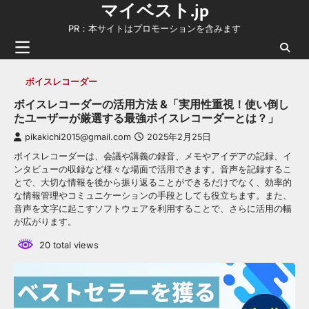
マイベスト.jp
Skip
to
PR：本サイトはプロモーションを含みます
content
ボイスレコーダー
ボイスレコーダーの活用方法 &「実用性重視！使い倒し
たユーザーが厳選する最強ボイスレコーダーとは？」
pikakichi2015@gmail.com
2025年2月25日
ボイスレコーダーは、会議や講義の録音、メモやアイデアの記録、イ
ンタビューの収録など様々な場面で活用できます。音声を記録するこ
とで、大切な情報を後から振り返ることができるだけでなく、効率的
な情報管理やコミュニケーションの手段としても役立ちます。また、
音声を文字に起こすソフトウェアを利用することで、さらに活用の幅
が広がります。
20 total views