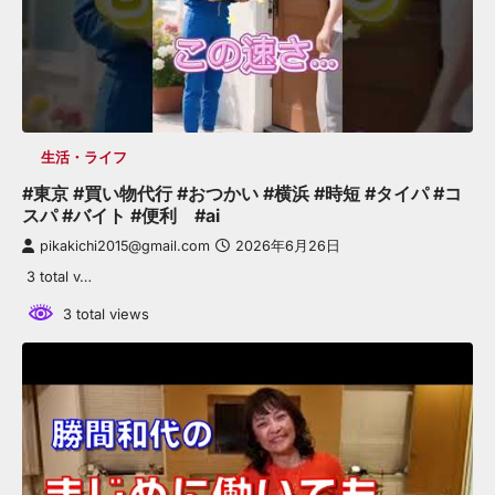
生活・ライフ
#東京 #買い物代行 #おつかい #横浜 #時短 #タイパ #コ
スパ #バイト #便利 #ai
pikakichi2015@gmail.com
2026年6月26日
3 total v…
3 total views