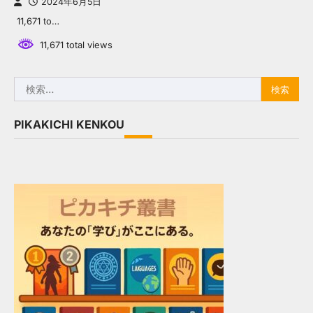
2024年6月5日
11,671 to…
11,671 total views
検
索:
PIKAKICHI KENKOU