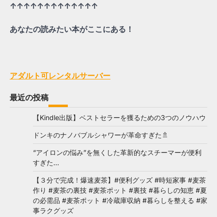
↑↑↑↑↑↑↑↑↑↑↑↑↑
あなたの読みたい本がここにある！
アダルト可レンタルサーバー
最近の投稿
【Kindle出版】ベストセラーを獲るための3つのノウハウ
ドンキのナノバブルシャワーが革命すぎた🚿
“アイロンの悩み”を無くした革新的なスチーマーが便利
すぎた…
【３分で完成！爆速麦茶】#便利グッズ #時短家事 #麦茶
作り #麦茶の裏技 #麦茶ポット #裏技 #暮らしの知恵 #夏
の必需品 #麦茶ポット #冷蔵庫収納 #暮らしを整える #家
事ラクグッズ