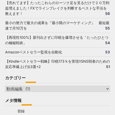
【売れてます】たったこれらのローソク足を見るだけで２０万利
益増えました！FXでラインブレイクを判断するベストな手法を
教えます！
56
最小の努力で最大の成果を『最小限のマーケティング』 最短最
速で月10万を
55
【再現性100%】新刊出さずに印税を爆増させる「たったひとつ
の極秘戦術」
54
Amazonベストセラー監視を自動化
53
【Kindleベストセラー戦略】印税173％を実現!!SNS弱者のための
反応率爆上げ法3選+2
51
カテゴリー
カ
テ
メタ情報
ゴ
リ
登録
ー