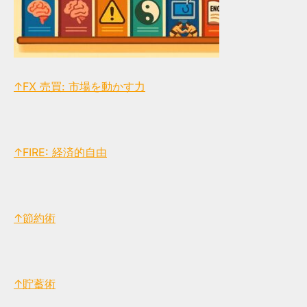
↑FX 売買: 市場を動かす力
↑FIRE: 経済的自由
↑節約術
↑貯蓄術