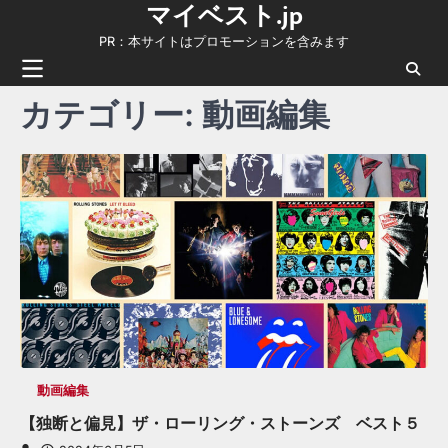
マイベスト.jp
Skip
to
PR：本サイトはプロモーションを含みます
content
カテゴリー:
動画編集
動画編集
【独断と偏見】ザ・ローリング・ストーンズ ベスト５