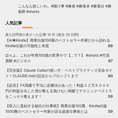
こんなん欲しいわ。#賭け事 #麻雀 #麻雀卓 #麻雀台 #麻
雀牌 #shorts
人気記事
最も訪問者が多かった記事 10 件 (過去 28 日間)
【AI✖Kindle】商業出版100冊のベストセラー作家だから語れる
Kindle出版の可能性と本質
69
ほらよ。これが年商100億の世界やで【...で？】 #shorts #竹花
貴騎 #ビジネス
67
【完全版】Claude Codeの使い方・ベストプラクティス完全ガイ
ド！CLAUDE.mdの設定からプロンプトまで
60
【必見】FX両建て手法に必勝法があった！利益３２万６０００
円の利益を出した僕が教える負けない両建てテクニックベスト５
をこっそり教えます！
59
【収入に直結する秘伝の仕事術】商業出版100冊、Kindle出版
1000冊のベストセラー作家が語る超速仕事術とは
59