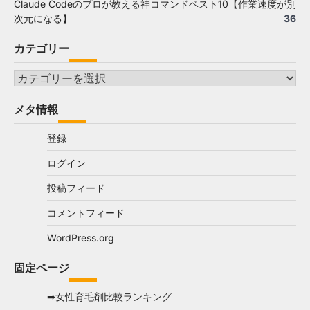
Claude Codeのプロが教える神コマンドベスト10【作業速度が別
次元になる】
36
カテゴリー
カ
テ
メタ情報
ゴ
リ
登録
ー
ログイン
投稿フィード
コメントフィード
WordPress.org
固定ページ
➡女性育毛剤比較ランキング