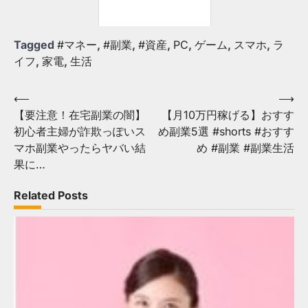
Tagged
#マネー
,
#副業
,
#資産
,
PC
,
ゲーム
,
スマホ
,
ラ
イフ
,
家電
,
生活
投
⟵
⟶
【要注意！在宅副業の闇】
【月10万円稼げる】おすす
稿
初心者主婦が詐欺っぽいス
め副業5選 #shorts #おすす
ナ
マホ副業やったらヤバい結
め #副業 #副業生活
ビ
果に…
ゲ
Related Posts
ー
シ
ョ
ン