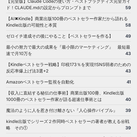
【完全版】Claude Codeの使い方・ベストプラクティス完全ガイ
ド！CLAUDE.mdの設定からプロンプトまで
59
【AI✖Kindle】商業出版100冊のベストセラー作家だから語れる
Kindle出版の可能性と本質
58
ゼロイチ達成その後にやること【ベストセラーを作る】
49
最小の努力で最大の成果を『最小限のマーケティング』 最短最
速で月10万を
43
【Kindleベストセラー戦略】印税173％を実現!!SNS弱者のための
反応率爆上げ法3選+2
43
Amazonベストセラー監視を自動化
41
【収入に直結する秘伝の仕事術】商業出版100冊、Kindle出版
1000冊のベストセラー作家が語る超速仕事術とは
40
魔法のように人を惹き付け離さない『人心操作バイブル』
39
kindle出版でシリーズ２作同時ベストセラーの著者が教える㊙戦
略 その①
39