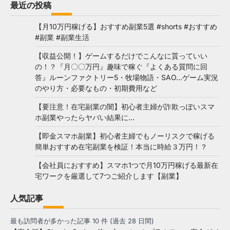
最近の投稿
【月10万円稼げる】おすすめ副業5選 #shorts #おすすめ
#副業 #副業生活
【収益公開！】ゲームするだけでこんなに貰っていい
の！？『月〇〇万円』趣味で稼ぐ『よくある質問に回
答』ルーンファクトリー5・牧場物語・SAO…ゲーム実況
のやり方・必要なもの・初期費用など
【要注意！在宅副業の闇】初心者主婦が詐欺っぽいスマ
ホ副業やったらヤバい結果に…
【即金スマホ副業】初心者主婦でもノーリスクで稼げる
簡単おすすめ在宅副業を検証！本当に時給３万円！？
【会社員におすすめ】スマホ1つで月10万円稼げる最新在
宅ワークを厳選して7つご紹介します【副業】
人気記事
最も訪問者が多かった記事 10 件 (過去 28 日間)