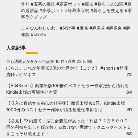
作り #麦茶の裏技 #麦茶ポット #裏技 #暮らしの知恵 #夏
の必需品 #麦茶ポット #冷蔵庫収納 #暮らしを整える #家
事ラクグッズ
こんなん欲しいわ。#賭け事 #麻雀 #麻雀卓 #麻雀台 #麻
雀牌 #shorts
人気記事
最も訪問者が多かった記事 10 件 (過去 28 日間)
ほらよ。これが年商100億の世界やで【...で？】 #shorts #竹花
貴騎 #ビジネス
72
【AI✖Kindle】商業出版100冊のベストセラー作家だから語れる
Kindle出版の可能性と本質
64
【収入に直結する秘伝の仕事術】商業出版100冊、Kindle出版
1000冊のベストセラー作家が語る超速仕事術とは
61
【必見】FX両建て手法に必勝法があった！利益３２万６０００
円の利益を出した僕が教える負けない両建てテクニックベスト５
をこっそり教えます！
58