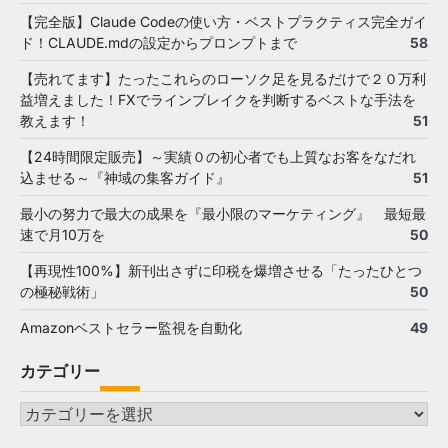
【完全版】Claude Codeの使い方・ベストプラクティス完全ガイ
ド！CLAUDE.mdの設定からプロンプトまで
58
【売れてます】たったこれらのローソク足を見るだけで２０万利
益増えました！FXでラインブレイクを判断するベストな手法を
教えます！
51
【24時間限定販売】～実績０の初心者でも上質なお客をなだれ
込ませる～『神域の集客ガイド』
51
最小の努力で最大の成果を『最小限のマーケティング』 最短最
速で月10万を
50
【再現性100%】新刊出さずに印税を爆増させる「たったひとつ
の極秘戦術」
50
Amazonベストセラー監視を自動化
49
カテゴリー
カ
テ