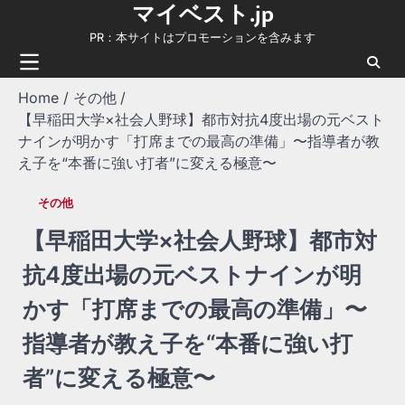
マイベスト.jp
Skip
to
PR：本サイトはプロモーションを含みます
content
Home
その他
​【早稲田大学×社会人野球】都市対抗4度出場の元ベスト
ナインが明かす「打席までの最高の準備」〜指導者が教
え子を“本番に強い打者”に変える極意〜
その他
​【早稲田大学×社会人野球】都市対
抗4度出場の元ベストナインが明
かす「打席までの最高の準備」〜
指導者が教え子を“本番に強い打
者”に変える極意〜