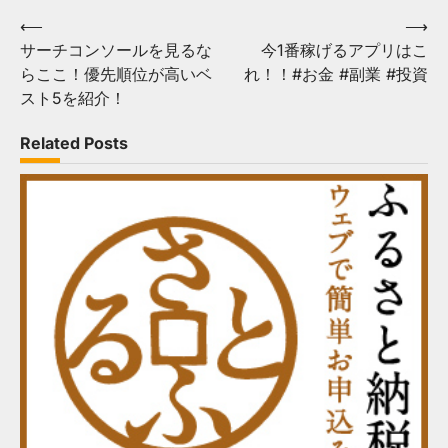
投
⟵
⟶
サーチコンソールを見るな
今1番稼げるアプリはこ
稿
らここ！優先順位が高いベ
れ！！#お金 #副業 #投資
ナ
スト5を紹介！
ビ
Related Posts
ゲ
ー
シ
ョ
ン