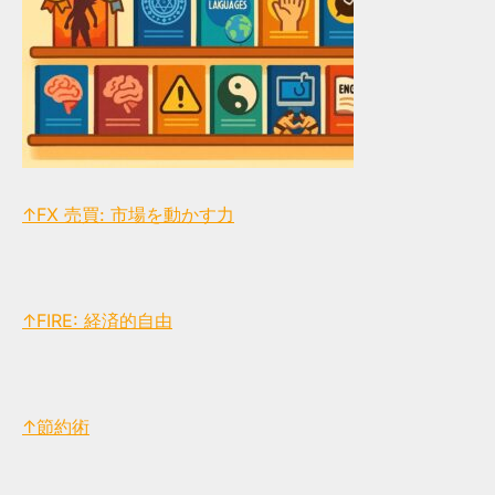
↑FX 売買: 市場を動かす力
↑FIRE: 経済的自由
↑節約術