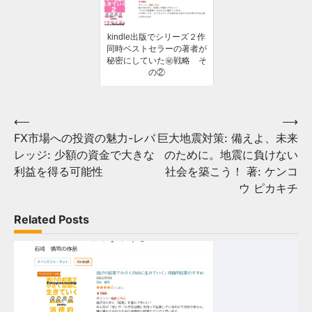
kindle出版でシリーズ２作
同時ベストセラーの著者が
秘密にしていた㊙戦略 そ
の②
投
⟵
⟶
FX市場への投資の魅力-レバ
巨大地震対策: 備えよ、未来
稿
レッジ: 少額の資金で大きな
のために。地震に負けない
ナ
利益を得る可能性
社会を築こう！ 著: ケンコ
ビ
ウ ピカキチ
ゲ
Related Posts
ー
シ
ョ
ン