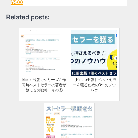
¥500
Related posts:
kindle出版でシリーズ２作
【Kindle出版】ベストセラ
同時ベストセラーの著者が
ーを獲るための3つのノウ
教える㊙戦略 その①
ハウ