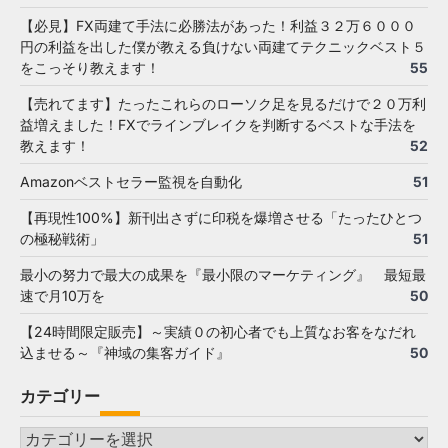
【必見】FX両建て手法に必勝法があった！利益３２万６０００
円の利益を出した僕が教える負けない両建てテクニックベスト５
をこっそり教えます！
55
【売れてます】たったこれらのローソク足を見るだけで２０万利
益増えました！FXでラインブレイクを判断するベストな手法を
教えます！
52
Amazonベストセラー監視を自動化
51
【再現性100%】新刊出さずに印税を爆増させる「たったひとつ
の極秘戦術」
51
最小の努力で最大の成果を『最小限のマーケティング』 最短最
速で月10万を
50
【24時間限定販売】～実績０の初心者でも上質なお客をなだれ
込ませる～『神域の集客ガイド』
50
カテゴリー
カ