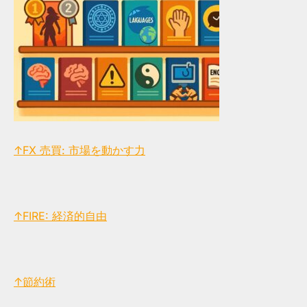
↑FX 売買: 市場を動かす力
↑FIRE: 経済的自由
↑節約術