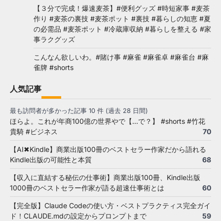
【３分で完成！爆速麦茶】#便利グッズ #時短家事 #麦茶
作り #麦茶の裏技 #麦茶ポット #裏技 #暮らしの知恵 #夏
の必需品 #麦茶ポット #冷蔵庫収納 #暮らしを整える #家
事ラクグッズ
こんなん欲しいわ。#賭け事 #麻雀 #麻雀卓 #麻雀台 #麻
雀牌 #shorts
人気記事
最も訪問者が多かった記事 10 件 (過去 28 日間)
ほらよ。これが年商100億の世界やで【...で？】 #shorts #竹花
貴騎 #ビジネス
70
【AI✖Kindle】商業出版100冊のベストセラー作家だから語れる
Kindle出版の可能性と本質
68
【収入に直結する秘伝の仕事術】商業出版100冊、Kindle出版
1000冊のベストセラー作家が語る超速仕事術とは
60
【完全版】Claude Codeの使い方・ベストプラクティス完全ガイ
ド！CLAUDE.mdの設定からプロンプトまで
59