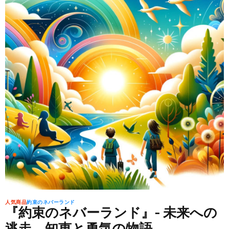
i
m
a
t
e
d
r
e
a
d
t
i
m
e
人気商品
約束のネバーランド
『約束のネバーランド』- 未来への
逃走、知恵と勇気の物語