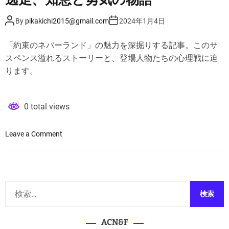
P
P
By
pikakichi2015@gmail.com
2024年1月4日
o
o
s
s
t
t
「約束のネバーランド」の魅力を深掘りする記事。このサ
A
D
u
a
スペンス溢れるストーリーと、登場人物たちの心理戦に迫
t
t
h
e
ります。
o
r
0 total views
o
Leave a Comment
n
『
約
束
検
の
索
ネ
:
バ
ACN&F
ー