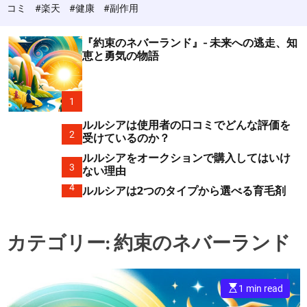
c
コミ
#楽天
#健康
#副作用
o
l
o
『約束のネバーランド』- 未来への逃走、知
r
恵と勇気の物語
m
o
d
e
1
ルルシアは使用者の口コミでどんな評価を
2
受けているのか？
ルルシアをオークションで購入してはいけ
3
ない理由
4
ルルシアは2つのタイプから選べる育毛剤
カテゴリー:
約束のネバーランド
E
1 min read
s
t