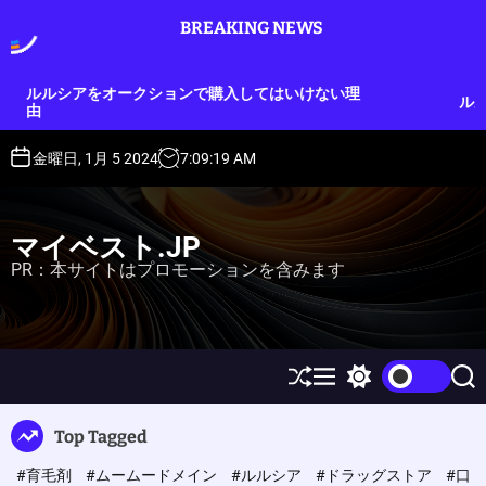
S
BREAKING NEWS
k
i
p
クションで購入してはいけない理
ルルシアは2つのタイプ
t
o
c
金曜日, 1月 5 2024
7
:
09
:
20
AM
o
n
t
マイベスト.JP
e
PR：本サイトはプロモーションを含みます
n
t
S
M
S
S
h
e
w
e
u
n
i
a
Top Tagged
ff
u
t
r
l
c
c
#育毛剤
#ムームードメイン
#ルルシア
#ドラッグストア
#口
e
h
h