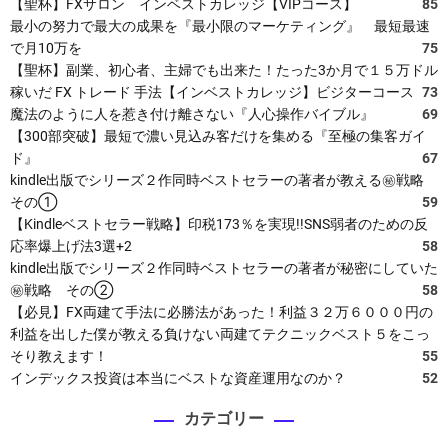
【聖杯】FXサロン インベストカレッジ【VIPコース】
85
最小の努力で最大の成果を『最小限のマーケティング』 最短最速
で月10万を
75
【聖杯】副業、初心者、主婦でも出来た！たった3か月で１５万ドル
稼いだ FX トレード 手法【インベストカレッジ】ビジターコース
73
魔法のように人を惹き付け離さない『人心操作バイブル』
69
【300部突破】最短で濃い見込み客だけを集める『至極の集客ガイ
ド』
67
kindle出版でシリーズ２作同時ベストセラーの著者が教える㊙戦略
その①
59
【Kindleベストセラー戦略】印税173％を実現!!SNS弱者のための反
応率爆上げ法3選+2
58
kindle出版でシリーズ２作同時ベストセラーの著者が秘密にしていた
㊙戦略 その②
58
【必見】FX両建て手法に必勝法があった！利益３２万６０００円の
利益を出した僕が教える負けない両建てテクニックベスト５をこっ
そり教えます！
55
インデックス投資は本当にベストな資産運用なのか？
52
カテゴリー