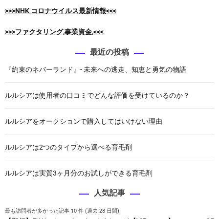
ラ
>>>NHK コロナウイルス最新情報<<<
ン
ド
>>>ファクタリング,事業資金,<<<
』
-
最近の投稿
未
『約束のネバーランド』- 未来への逃走、知恵と勇気の物語
来
へ
の
ルルシアは使用者の口コミでどんな評価を受けているのか？
逃
走
ルルシアをオークションで購入してはいけない理由
、
知
恵
ルルシアは2つのタイプから選べる育毛剤
と
勇
ルルシアは実質3ヶ月分のお試しができる育毛剤
気
の
人気記事
物
語
最も訪問者が多かった記事 10 件 (過去 28 日間)