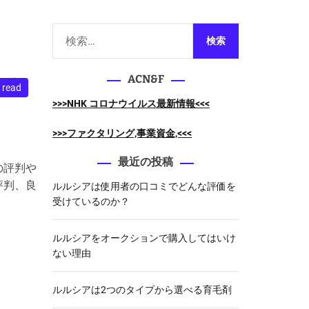
m
o
d
検
e
索
:
ACN&F
トと
 read
>>>NHK コロナウイルス最新情報<<<
>>>ファクタリング,事業資金,<<<
最近の投稿
の評判や
評判、良
ルルシアは使用者の口コミでどんな評価を
受けているのか？
ルルシアをオークションで購入してはいけ
ない理由
ルルシアは2つのタイプから選べる育毛剤