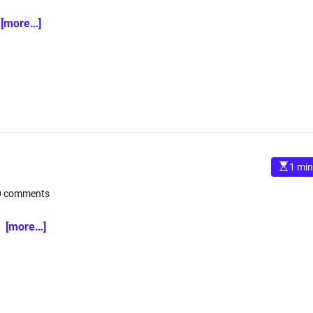
m
a
t
は
[more…]
e
d
r
e
a
d
t
i
m
e
E
1 min
s
t
0 comments
i
m
a
t
ミ
[more…]
e
d
r
e
a
d
t
i
m