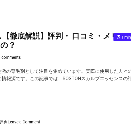
ンス【徹底解説】評判・ 口コミ・メリッ
E
1 min
s
なの？
t
i
m
a
0 comments
t
e
d
低刺激の育毛剤として注目を集めています。実際に使用した人々
r
e
情報源です。この記事では、BOSTONスカルプエッセンスの
a
d
t
i
m
e
o
評判
Leave a Comment
n