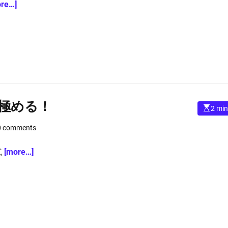
t
re…]
e
d
r
e
a
d
t
i
m
e
極める！
E
2 min
s
t
0 comments
i
m
a
t
式
[more…]
e
d
r
e
a
d
t
i
m
e