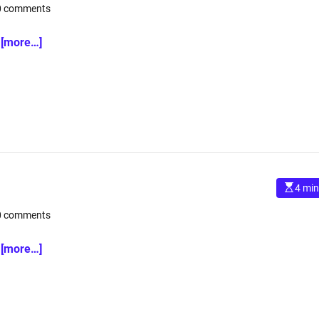
肪
】
0 comments
i
幹
評
m
a
細
判
t
デ
[more…]
胞
e
・
d
培
口
r
e
養
コ
a
液
ミ
d
t
が
・
i
頭
メ
m
e
皮
リ
や
ッ
毛
ト
E
4 min
髪
と
s
ケ
t
デ
0 comments
i
ア
メ
m
a
!
リ
t
パ
[more…]
!
ッ
e
d
【
ト
r
S
・
e
a
H
副
d
E
t
作