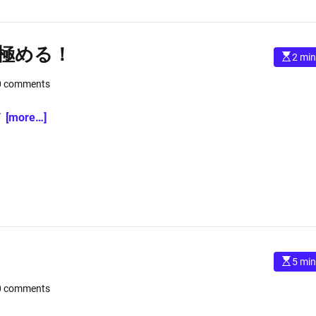
e
極める！
E
2 min
s
t
0 comments
i
m
a
t
イ
[more…]
e
d
r
e
a
d
t
i
m
e
E
5 min
s
t
0 comments
i
m
a