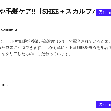
B
O
毛髪ケア!!【SHEE＋スカルプバイ
E
1 min
S
s
t
T
i
O
m
a
0 comments
N
t
ス
e
d
して、ヒト幹細胞培養液が高濃度（5％）で配合されているため
カ
r
e
ル
った成果に期待できます。しかも単にヒト幹細胞培養液を配合
a
プ
件をクリアしたものにこだわっています。
d
t
エ
i
ッ
m
e
セ
ン
ス
o
mment
【
n
徹
ヒ
底
ト
解
E
4 min
脂
説
s
t