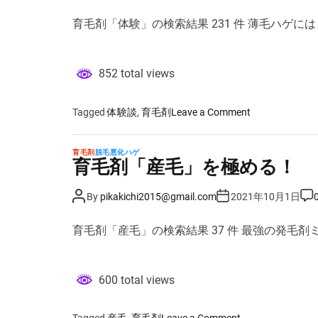
s
s
s
ビ
t
t
t
育毛剤「体験」の検索結果 231 件 薄毛ハゲに
A
D
C
ュ
u
a
o
ー
t
t
m
h
e
m
」
o
e
852 total views
r
n
を
t
極
め
o
Tagged
体験談
,
育毛剤
Leave a Comment
る
n
！
育
育毛剤
脱毛悪化ハゲ
毛
育毛剤「産毛」を極める！
剤
「
P
P
P
By
pikakichi2015@gmail.com
2021年10月1日
o
o
o
体
s
s
s
験
t
t
t
育毛剤「産毛」の検索結果 37 件 最強の発毛剤
A
D
C
」
u
a
o
を
t
t
m
h
e
m
極
o
e
600 total views
r
n
め
t
る
！
o
Tagged
産毛
,
育毛剤
Leave a Comment