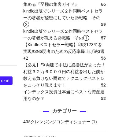
集める『至極の集客ガイド』
66
kindle出版でシリーズ２作同時ベストセラ
ーの著者が秘密にしていた㊙戦略 その
②
59
kindle出版でシリーズ２作同時ベストセラ
ーの著者が教える㊙戦略 その①
57
【Kindleベストセラー戦略】印税173％を
実現!!SNS弱者のための反応率爆上げ法3選
+2
56
【必見】FX両建て手法に必勝法があった！
利益３２万６０００円の利益を出した僕が
教える負けない両建てテクニックベスト５
 read
をこっそり教えます！
52
インデックス投資は本当にベストな資産運
用なのか？
52
カテゴリー
405クレンジングコンディショナー
(1)