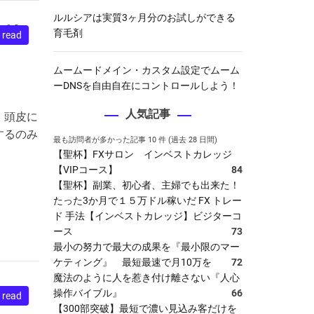
ルルシアは実質3ヶ月分のお試しができる
オリ
育毛剤
 read
ムームードメイン・カスタム設定でムーム
ーDNSを自由自在にコントロールしよう！
人気記事
、頭皮に
するのみ
最も訪問者が多かった記事 10 件 (過去 28 日間)
【聖杯】FXサロン インベストカレッジ
【VIPコース】
84
【聖杯】副業、初心者、主婦でも出来た！
たった3か月で１５万ドル稼いだ FX トレー
ド 手法【インベストカレッジ】ビジターコ
ース
73
最小の努力で最大の成果を『最小限のマー
ケティング』 最短最速で月10万を
72
魔法のように人を惹き付け離さない『人心
操作バイブル』
66
 read
【300部突破】最短で濃い見込み客だけを