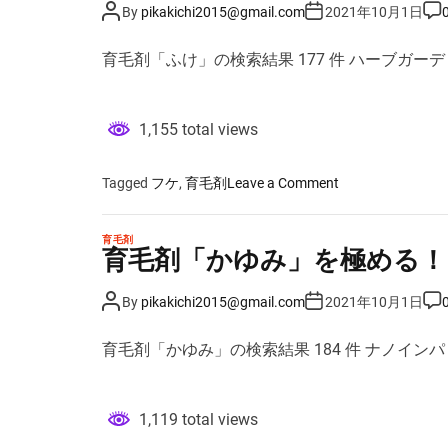
P
P
P
By
pikakichi2015@gmail.com
2021年10月1日
o
o
o
s
s
s
t
t
t
育毛剤「ふけ」の検索結果 177 件 ハーブガー
A
D
C
u
a
o
t
t
m
h
e
m
o
e
1,155 total views
r
n
t
o
Tagged
フケ
,
育毛剤
Leave a Comment
n
育
育毛剤
毛
育毛剤「かゆみ」を極める！
剤
「
P
P
P
By
pikakichi2015@gmail.com
2021年10月1日
o
o
o
ふ
s
s
s
け
t
t
t
育毛剤「かゆみ」の検索結果 184 件 ナノイン
A
D
C
」
u
a
o
を
t
t
m
h
e
m
極
o
e
1,119 total views
r
n
め
t
る