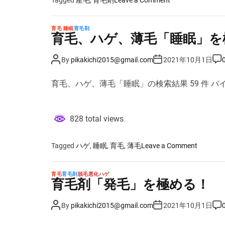
n
育
育毛 睡眠
育毛剤
毛
育毛、ハゲ、薄毛「睡眠」を
剤
「
P
P
P
By
pikakichi2015@gmail.com
2021年10月1日
o
o
o
産
s
s
s
毛
t
t
t
育毛、ハゲ、薄毛「睡眠」の検索結果 59 件 バ
A
D
C
」
u
a
o
を
t
t
m
h
e
m
極
o
e
828 total views
r
n
め
t
る
！
o
Tagged
ハゲ
,
睡眠
,
育毛
,
薄毛
Leave a Comment
n
育
育毛
育毛剤
脱毛悪化ハゲ
毛
育毛剤「発毛」を極める！
、
ハ
P
P
P
By
pikakichi2015@gmail.com
2021年10月1日
o
o
o
ゲ
s
s
s
、
t
t
t