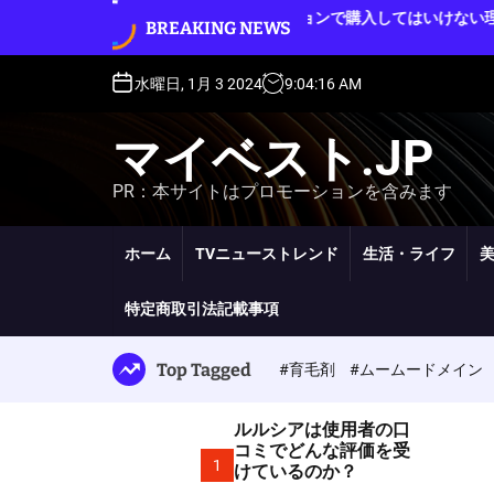
S
ルルシアをオークションで購入してはいけない理
BREAKING NEWS
k
由
i
p
水曜日, 1月 3 2024
9
:
04
:
17
AM
t
o
マイベスト.JP
c
o
PR：本サイトはプロモーションを含みます
n
t
e
ホーム
TVニューストレンド
生活・ライフ
n
t
特定商取引法記載事項
Top Tagged
#育毛剤
#ムームードメイン
ルルシアは使用者の口
コミでどんな評価を受
1
けているのか？