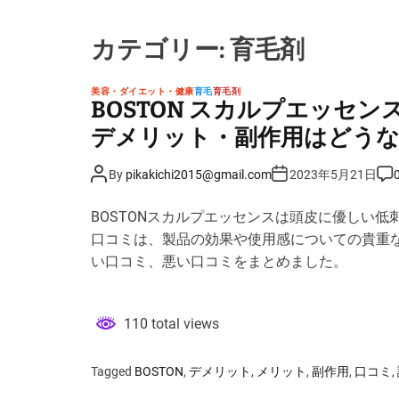
カテゴリー:
育毛剤
美容・ダイエット・健康
育毛
育毛剤
BOSTON スカルプエッセ
デメリット・副作用はどう
P
P
P
By
pikakichi2015@gmail.com
2023年5月21日
o
o
o
s
s
s
t
t
t
BOSTONスカルプエッセンスは頭皮に優しい
A
D
C
u
a
o
口コミは、製品の効果や使用感についての貴重な
t
t
m
h
e
m
い口コミ、悪い口コミをまとめました。
o
e
r
n
t
110 total views
Tagged
BOSTON
,
デメリット
,
メリット
,
副作用
,
口コミ
,