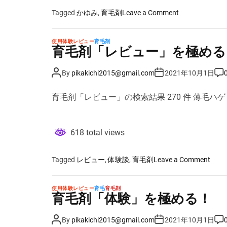
！
o
Tagged
かゆみ
,
育毛剤
Leave a Comment
n
育
使用体験レビュー
育毛剤
毛
育毛剤「レビュー」を極める
剤
「
P
P
P
By
pikakichi2015@gmail.com
2021年10月1日
o
o
o
か
s
s
s
ゆ
t
t
t
育毛剤「レビュー」の検索結果 270 件 薄毛ハ
A
D
C
み
u
a
o
」
t
t
m
h
e
m
を
o
e
618 total views
r
n
極
t
め
る
o
Tagged
レビュー
,
体験談
,
育毛剤
Leave a Comment
！
n
育
使用体験レビュー
育毛
育毛剤
毛
育毛剤「体験」を極める！
剤
「
P
P
P
By
pikakichi2015@gmail.com
2021年10月1日
o
o
o
レ