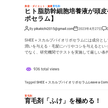
美容・ダイエット・健康
育毛剤
ヒト脂肪幹細胞培養液が頭皮や
ポセラム】
P
P
P
By
pikakichi2015@gmail.com
2023年4月27日
o
o
o
s
s
s
t
t
t
SHEE＋スカルプバイオリポセラムには成分と
A
D
C
u
a
o
潤いを与える・毛髪にハリやコシを与えるとい
t
t
m
h
e
m
でなく、研究機関でテストを実施して厳しい条
o
e
r
n
t
936 total views
Tagged
SHEE＋スカルプバイオリポセラム
Leave a Co
育毛剤
育毛剤「ふけ」を極める！