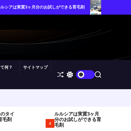
ムームードメイン・カスタム
ヶ月分のお試しができる育毛剤
を自由自在にコントロールし
って何？
サイトマップ
S
S
S
h
w
e
u
i
a
ff
t
r
l
c
c
e
h
h
c
o
つのタイ
ルルシアは実質3ヶ月
l
育毛剤
分のお試しができる育
o
4
毛剤
r