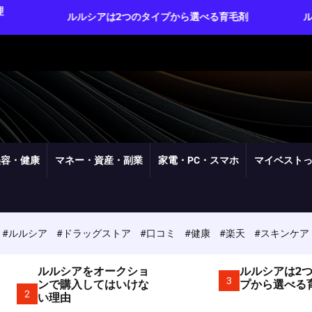
ルルシアは2つのタイプから選べる育毛剤
ルルシアは実質3
美容・健康
マネー・資産・副業
家電・PC・スマホ
マイベスト
#ルルシア
#ドラッグストア
#口コミ
#健康
#楽天
#スキンケア
ルルシアをオークショ
ルルシアは2
3
ンで購入してはいけな
プから選べる
2
い理由