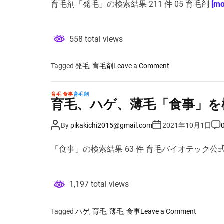
育毛剤「発毛」の検索結果 211 件 05 育毛剤
[mo
A
D
C
薄
u
a
o
毛
t
t
m
h
e
m
「
o
e
558 total views
r
n
睡
t
眠
」
o
Tagged
発毛
,
育毛剤
Leave a Comment
を
n
極
育
育毛 食事
育毛剤
め
毛
育毛、ハゲ、薄毛「食事」を
る
剤
！
「
P
P
P
By
pikakichi2015@gmail.com
2021年10月1日
o
o
o
発
s
s
s
毛
t
t
t
「食事」の検索結果 63 件 育毛バイオテック公
A
D
C
」
u
a
o
を
t
t
m
h
e
m
極
o
e
1,197 total views
r
n
め
t
る
！
o
Tagged
ハゲ
,
育毛
,
薄毛
,
食事
Leave a Comment
n