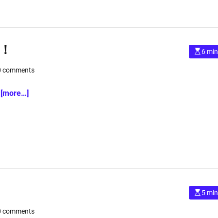
i
E
用
m
e
＋
は
ス
ど
カ
う
！
E
ル
6 min
な
s
プ
の
t
0 comments
i
バ
？
m
イ
a
t
ゲ
[more…]
オ
e
リ
d
r
ポ
e
a
セ
d
ラ
t
i
ム
m
】
e
E
5 min
s
t
0 comments
i