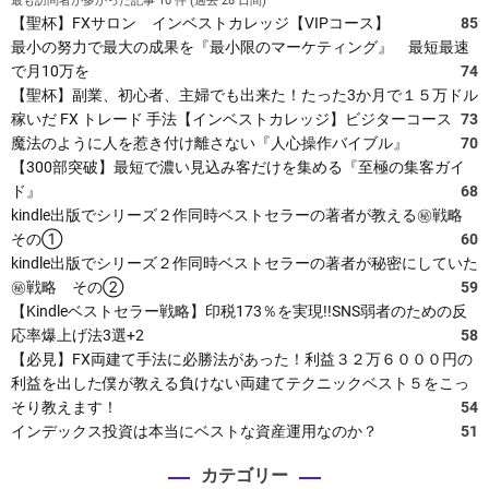
最も訪問者が多かった記事 10 件 (過去 28 日間)
【聖杯】FXサロン インベストカレッジ【VIPコース】
85
最小の努力で最大の成果を『最小限のマーケティング』 最短最速
で月10万を
74
【聖杯】副業、初心者、主婦でも出来た！たった3か月で１５万ドル
稼いだ FX トレード 手法【インベストカレッジ】ビジターコース
73
魔法のように人を惹き付け離さない『人心操作バイブル』
70
【300部突破】最短で濃い見込み客だけを集める『至極の集客ガイ
ド』
68
kindle出版でシリーズ２作同時ベストセラーの著者が教える㊙戦略
その①
60
kindle出版でシリーズ２作同時ベストセラーの著者が秘密にしていた
㊙戦略 その②
59
【Kindleベストセラー戦略】印税173％を実現!!SNS弱者のための反
応率爆上げ法3選+2
58
【必見】FX両建て手法に必勝法があった！利益３２万６０００円の
利益を出した僕が教える負けない両建てテクニックベスト５をこっ
そり教えます！
54
インデックス投資は本当にベストな資産運用なのか？
51
カテゴリー