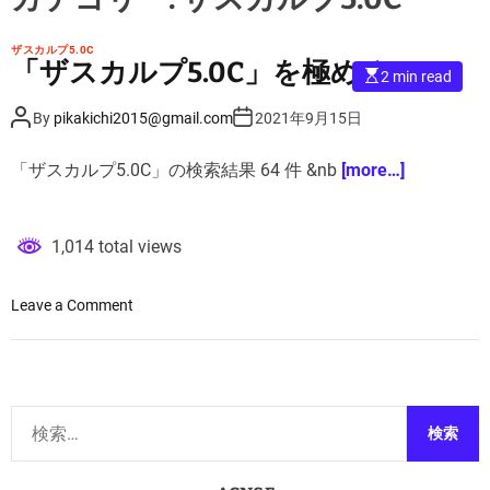
ザスカルプ5.0C
「ザスカルプ5.0C」を極める！
E
2 min read
s
t
P
P
By
pikakichi2015@gmail.com
2021年9月15日
i
o
o
m
s
s
a
t
t
t
「ザスカルプ5.0C」の検索結果 64 件 &nb
[more…]
A
D
e
u
a
d
t
t
r
h
e
e
o
a
1,014 total views
r
d
t
i
m
o
Leave a Comment
e
n
「
ザ
ス
検
カ
索
ル
:
プ