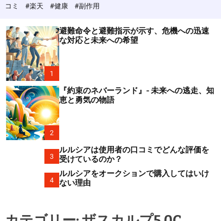
c
コミ
#楽天
#健康
#副作用
o
l
o
避難命令と避難指示が示す、危機への迅速
r
な対応と未来への希望
m
o
d
e
1
『約束のネバーランド』- 未来への逃走、知
恵と勇気の物語
2
ルルシアは使用者の口コミでどんな評価を
3
受けているのか？
ルルシアをオークションで購入してはいけ
4
ない理由
カテゴリー:
ザスカルプ5.0C