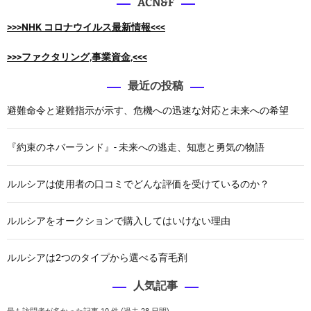
ACN&F
5
.
>>>NHK コロナウイルス最新情報<<<
0
C
>>>ファクタリング,事業資金,<<<
」
を
最近の投稿
極
避難命令と避難指示が示す、危機への迅速な対応と未来への希望
め
る
！
『約束のネバーランド』- 未来への逃走、知恵と勇気の物語
ルルシアは使用者の口コミでどんな評価を受けているのか？
ルルシアをオークションで購入してはいけない理由
ルルシアは2つのタイプから選べる育毛剤
人気記事