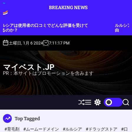
S
BREAKING NEWS
k
i
p
の口コミでどんな評価を受けて
ルルシアをオークションで
t
由
o
c
土曜日, 1月 6 2024
7
:
11
:
18
PM
o
n
t
マイベスト.JP
e
PR：本サイトはプロモーションを含みます
n
t
S
M
S
S
h
e
w
e
u
n
i
a
Top Tagged
ff
u
t
r
l
c
c
#育毛剤
#ムームードメイン
#ルルシア
#ドラッグストア
#口
e
h
h