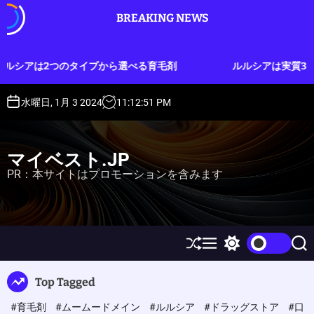
S
BREAKING NEWS
k
i
p
プから選べる育毛剤
ルルシアは実質3ヶ月分のお試しができ
t
o
c
水曜日, 1月 3 2024
11
:
12
:
52
PM
o
n
t
マイベスト.JP
e
PR：本サイトはプロモーションを含みます
n
t
S
M
S
S
h
e
w
e
u
n
i
a
Top Tagged
ff
u
t
r
l
c
c
#育毛剤
#ムームードメイン
#ルルシア
#ドラッグストア
#口
e
h
h