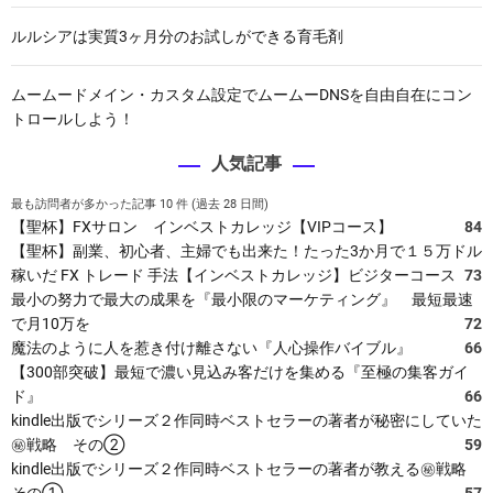
)
、
ルルシアは実質3ヶ月分のお試しができる育毛剤
脱
毛
ムームードメイン・カスタム設定でムームーDNSを自由自在にコン
薄
トロールしよう！
毛
ハ
人気記事
ゲ
克
最も訪問者が多かった記事 10 件 (過去 28 日間)
服
【聖杯】FXサロン インベストカレッジ【VIPコース】
84
対
【聖杯】副業、初心者、主婦でも出来た！たった3か月で１５万ドル
策
稼いだ FX トレード 手法【インベストカレッジ】ビジターコース
73
、
最小の努力で最大の成果を『最小限のマーケティング』 最短最速
こ
で月10万を
72
れ
魔法のように人を惹き付け離さない『人心操作バイブル』
66
が
【300部突破】最短で濃い見込み客だけを集める『至極の集客ガイ
で
ド』
66
き
kindle出版でシリーズ２作同時ベストセラーの著者が秘密にしていた
な
㊙戦略 その②
59
き
kindle出版でシリーズ２作同時ベストセラーの著者が教える㊙戦略
ゃ
その①
57