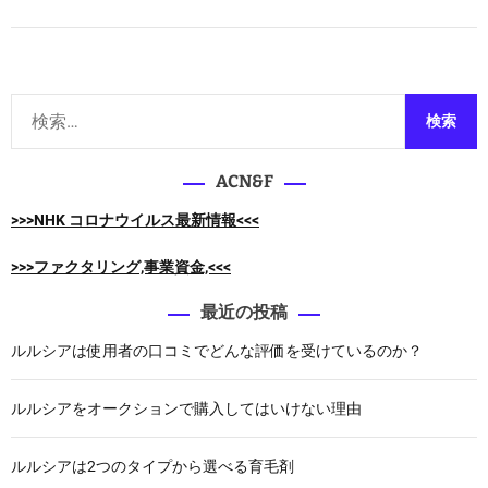
e
・
n
ャ
若
「
ッ
ハ
プ
プ
ゲ
ラ
ア
検
、
ン
ッ
M
索
テ
プ
O
:
ル
、
U
ACN&F
E
ポ
字
X
リ
>>>NHK コロナウイルス最新情報<<<
型
」
ピ
ハ
を
ュ
>>>ファクタリング,事業資金,<<<
ゲ
極
ア
、
め
E
最近の投稿
男
る
X
性
ルルシアは使用者の口コミでどんな評価を受けているのか？
！
を
型
比
(
較
ルルシアをオークションで購入してはいけない理由
A
す
G
る
ルルシアは2つのタイプから選べる育毛剤
A
！