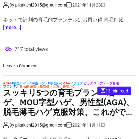
する！
e
P
P
d
By
pikakichi2015@gmail.com
2021年11月28日
o
o
r
s
s
e
t
t
a
ネットで評判の育毛剤プランテルはお買い得 育毛剤比
A
D
d
u
a
t
[more…]
t
t
i
h
e
m
o
e
r
717 total views
o
Leave a Comment
n
育
AGA
M字型ハゲ・O字型ハゲ・U字型ハゲ
Q&A
イクオス
ピカタロ（ディープ育毛）
毛
プランテル
育毛剤 激安・最安値・お買い得
若ハゲ
E
スッキリ5つの育毛プラン・若ハ
13 min read
剤
s
t
プ
ゲ、MOU字型ハゲ、男性型(AGA)、
i
ラ
m
脱毛薄毛ハゲ克服対策、これができ
a
ン
t
なきゃスキンヘッド
テ
e
P
P
d
By
pikakichi2015@gmail.com
2021年11月11日
ル
o
o
r
s
s
e
・
t
t
a