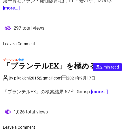
第一育毛プラン・廉価版育毛剤＋α・若ハゲ、MOU字
育
A
D
d
u
a
t
[more…]
毛
t
t
i
h
e
剤
m
o
e
比
r
較
297 total views
ラ
ン
o
Leave a Comment
キ
n
ン
ス
グ
プランテル
育毛
ッ
「プランテルEX」を極める！
プ
E
2 min read
キ
s
ラ
t
リ
P
P
ン
By
pikakichi2015@gmail.com
2021年9月17日
i
o
o
5
m
テ
s
s
a
つ
t
t
ル
t
「プランテルEX」の検索結果 52 件 &nbsp
[more…]
A
D
の
e
、
u
a
d
育
t
t
r
ブ
h
e
e
毛
o
ブ
a
1,026 total views
r
プ
d
カ
t
ラ
、
i
ン
m
o
Leave a Comment
チ