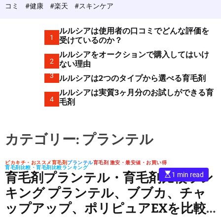
c
コミ
#健康
#楽天
#スキンケア
o
l
o
ルルシアは使用者の口コミでどんな評価を
r
1
受けているのか？
m
ルルシアをオークションで購入してはいけ
o
2
d
ない理由
e
3
ルルシアは2つのタイプから選べる育毛剤
ルルシアは実質3ヶ月分のお試しができる育
4
毛剤
カテゴリー:
プランテル
ピカキチ・おススメ育毛剤
プランテル
育毛剤 激安・最安値・お買い得
育毛剤比較・育毛剤比較ランキング
E
育毛剤プランテル・育毛剤比較ラン
1 min read
s
t
キング プランテル、ブブカ、チャ
i
m
ップアップ、ポリピュアEXを比較
a
t