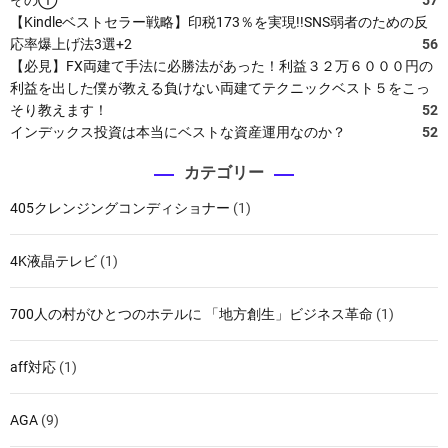
ス
【Kindleベストセラー戦略】印税173％を実現!!SNS弱者のための反
キ
応率爆上げ法3選+2
56
ン
【必見】FX両建て手法に必勝法があった！利益３２万６０００円の
ヘ
利益を出した僕が教える負けない両建てテクニックベスト５をこっ
ッ
そり教えます！
52
ド
インデックス投資は本当にベストな資産運用なのか？
52
カテゴリー
405クレンジングコンディショナー
(1)
4K液晶テレビ
(1)
700人の村がひとつのホテルに 「地方創生」ビジネス革命
(1)
aff対応
(1)
AGA
(9)