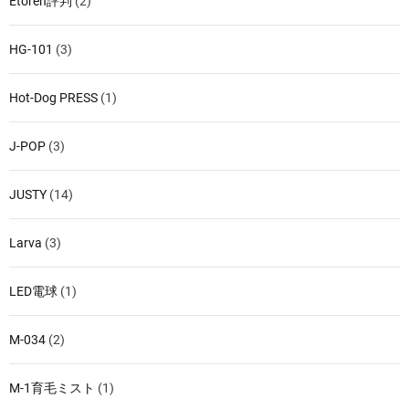
Etoren評判
(2)
HG-101
(3)
Hot-Dog PRESS
(1)
J-POP
(3)
JUSTY
(14)
Larva
(3)
LED電球
(1)
M-034
(2)
M-1育毛ミスト
(1)