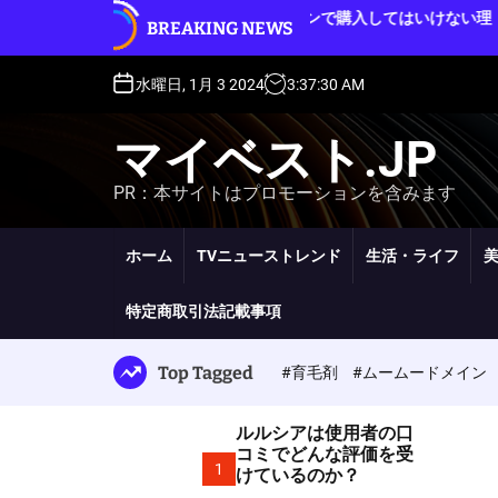
S
ルルシアをオークションで購入してはいけない理
BREAKING NEWS
k
由
i
p
水曜日, 1月 3 2024
3
:
37
:
31
AM
t
o
マイベスト.JP
c
o
PR：本サイトはプロモーションを含みます
n
t
e
ホーム
TVニューストレンド
生活・ライフ
n
t
特定商取引法記載事項
Top Tagged
#育毛剤
#ムームードメイン
ルルシアは使用者の口
コミでどんな評価を受
1
けているのか？