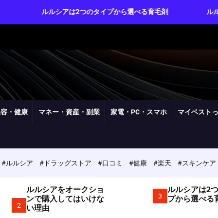
ルルシアは2つのタイプから選べる育毛剤
ルルシアは実質3
美容・健康
マネー・資産・副業
家電・PC・スマホ
マイベスト
#ルルシア
#ドラッグストア
#口コミ
#健康
#楽天
#スキンケア
ルルシアをオークショ
ルルシアは2
3
ンで購入してはいけな
プから選べる
2
い理由