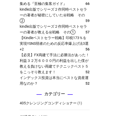
集める『至極の集客ガイド』
66
kindle出版でシリーズ２作同時ベストセラ
ーの著者が秘密にしていた㊙戦略 その
②
59
kindle出版でシリーズ２作同時ベストセラ
ーの著者が教える㊙戦略 その①
57
【Kindleベストセラー戦略】印税173％を
実現!!SNS弱者のための反応率爆上げ法3選
+2
56
【必見】FX両建て手法に必勝法があった！
利益３２万６０００円の利益を出した僕が
教える負けない両建てテクニックベスト５
をこっそり教えます！
52
インデックス投資は本当にベストな資産運
用なのか？
52
カテゴリー
405クレンジングコンディショナー
(1)