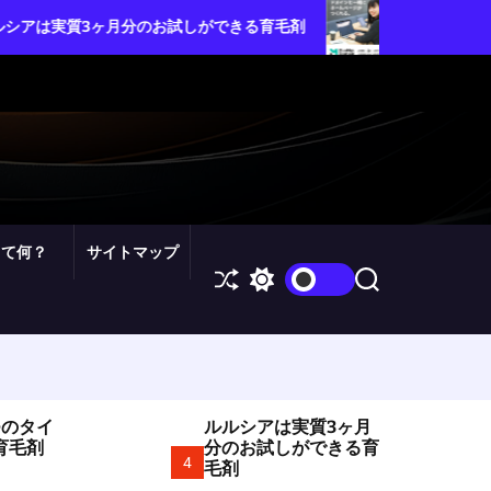
ムームードメイン・カスタム
ヶ月分のお試しができる育毛剤
を自由自在にコントロール
って何？
サイトマップ
S
S
S
h
w
e
u
i
a
ff
t
r
l
c
c
e
h
h
c
o
つのタイ
ルルシアは実質3ヶ月
l
育毛剤
分のお試しができる育
o
4
毛剤
r