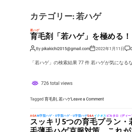
カテゴリー:
若ハゲ
若ハゲ
育毛剤「若ハゲ」を極める！
P
P
P
By
pikakichi2015@gmail.com
2022年1月11日
o
o
o
s
s
s
t
t
t
「若ハゲ」の検索結果 77 件 若ハゲが気になる
A
D
C
u
a
o
t
t
m
h
e
m
o
e
726 total views
r
n
t
o
Tagged
育毛剤
,
若ハゲ
Leave a Comment
n
育
AGA
M字型ハゲ・O字型ハゲ・U字型ハゲ
Q&A
イクオス
ピカタロ（ディー
毛
スッキリ5つの育毛プラン・若
剤
毛薄毛ハゲ克服対策、これ
「