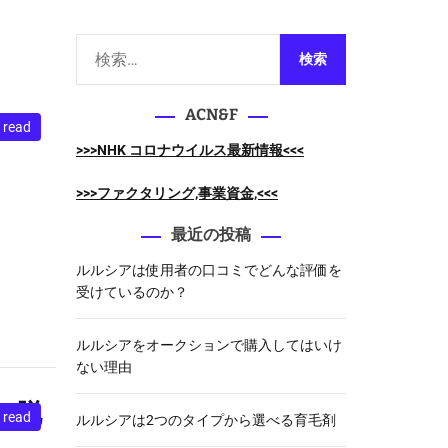
m
o
d
検
e
索
:
ACN&F
 read
>>>NHK コロナウイルス最新情報<<<
>>>ファクタリング,事業資金,<<<
最近の投稿
ルルシアは使用者の口コミでどんな評価を
受けているのか？
ルルシアをオークションで購入してはいけ
ない理由
、脱
 read
ルルシアは2つのタイプから選べる育毛剤