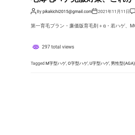
若
P
P
P
By
pikakichi2015@gmail.com
2021年11月11日
ハ
o
o
o
s
s
s
ゲ
t
t
t
第一育毛プラン・廉価版育毛剤＋α・若ハゲ、M
」
A
D
C
u
a
o
を
t
t
m
極
h
e
m
o
e
め
297 total views
r
n
る
t
！
Tagged
M字型ハゲ
,
O字型ハゲ
,
U字型ハゲ
,
男性型(AGA)