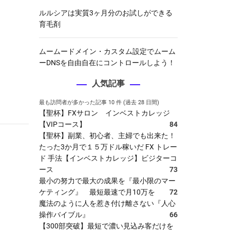
ルルシアは実質3ヶ月分のお試しができる
育毛剤
ムームードメイン・カスタム設定でムーム
ーDNSを自由自在にコントロールしよう！
人気記事
最も訪問者が多かった記事 10 件 (過去 28 日間)
【聖杯】FXサロン インベストカレッジ
【VIPコース】
84
【聖杯】副業、初心者、主婦でも出来た！
たった3か月で１５万ドル稼いだ FX トレー
ド 手法【インベストカレッジ】ビジターコ
ース
73
最小の努力で最大の成果を『最小限のマー
ケティング』 最短最速で月10万を
72
魔法のように人を惹き付け離さない『人心
操作バイブル』
66
【300部突破】最短で濃い見込み客だけを