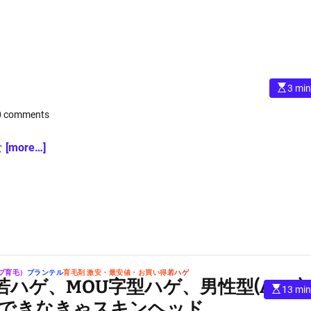
E
3 min
s
t
0 comments
i
m
a
t
な
[more…]
e
d
r
e
a
d
t
i
m
e
プ育毛）
プランテル
育毛剤 激安・最安値・お買い得
若ハゲ
ハゲ、MOU字型ハゲ、男性型(AGA)
E
13 min
s
ができなきゃスキンヘッド
t