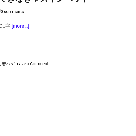
i
m
a
0 comments
t
e
d
OU字
[more…]
r
e
a
d
t
i
m
e
o
,
若ハゲ
Leave a Comment
n
ス
ッ
キ
リ
5
つ
の
育
毛