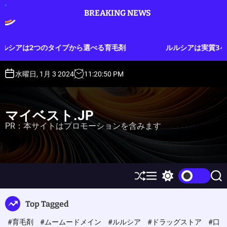
S
BREAKING NEWS
k
i
p
プから選べる育毛剤
ルルシアは実質3ヶ月分のお試しができ
t
o
c
水曜日, 1月 3 2024
11
:
20
:
51
PM
o
n
t
マイベスト.JP
e
PR：本サイトはプロモーションを含みます
n
t
S
M
S
S
h
e
w
e
u
n
i
a
Top Tagged
ff
u
t
r
l
c
c
#育毛剤
#ムームードメイン
#ルルシア
#ドラッグストア
#口
e
h
h