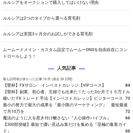
V
ルルシアをオークションで購入してはいけない理由
L
R
ルルシアは2つのタイプから選べる育毛剤
-
1
2
ルルシアは実質3ヶ月分のお試しができる育毛剤
8
X
ムームードメイン・カスタム設定でムームーDNSを自由自在にコン
P
トロールしよう！
L
2
人気記事
6
8
最も訪問者が多かった記事 10 件 (過去 28 日間)
5
【聖杯】FXサロン インベストカレッジ【VIPコース】
84
4
【聖杯】副業、初心者、主婦でも出来た！たった3か月で１５万ドル
稼いだ FX トレード 手法【インベストカレッジ】ビジターコース
73
最小の努力で最大の成果を『最小限のマーケティング』 最短最速
で月10万を
72
魔法のように人を惹き付け離さない『人心操作バイブル』
66
【300部突破】最短で濃い見込み客だけを集める『至極の集客ガイ
ド』
66