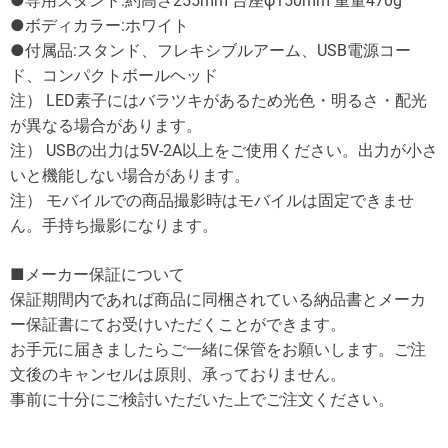
●専用スタンド:約高さ255mm 台座φ150mm 重量470g
●ボディカラー:ホワイト
●付属品:スタンド、フレキシブルアーム、USB電源コー
ド、コンパクトボールヘッド
注） LED素子にはバラツキがあるため光色・明るさ・配光
が異なる場合があります。
注） USBの出力は5V-2A以上をご使用ください。出力が小さ
いと機能しない場合があります。
注） モバイルでの商品撮影時はモバイルは固定できませ
ん。手持ち撮影になります。
■メーカー保証について
保証期間内であれば商品に同梱されている納品書とメーカ
ー保証書にてお受けいただくことができます。
お手元に届きましたらご一緒に保管をお願いします。ご注
文後のキャンセルは原則、承っておりません。
事前に十分にご検討いただいた上でご注文ください。