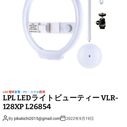
d
r
e
a
d
t
i
m
e
LED電球
家電・PC・スマホ
照明
LPL LEDライトビューティー VLR-
128XP L26854
P
P
By
pikakichi2015@gmail.com
2022年9月19日
o
o
s
s