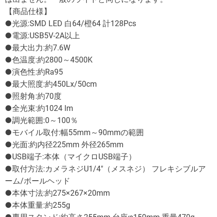
【商品仕様】
●光源:SMD LED 白64/橙64 計128Pcs
●電源:USB5V-2A以上
●最大出力:約7.6W
●色温度:約2800～4500K
●演色性:約Ra95
●最大照度:約450Lx/50cm
●照射角:約70度
●全光束:約1024 lm
●調光範囲:0～100％
●モバイル取付:幅55mm～90mmの範囲
●光面:約内径225mm 外径265mm
●USB端子:本体（マイクロUSB端子）
●取付方法:カメラネジU1/4″（メスネジ） フレキシブルア
ーム/ボールヘッド
●本体寸法:約275×267×20mm
●本体重量:約255g