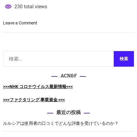
230 total views
o
Leave a Comment
n
L
P
L
検
L
索
E
:
D
ACN&F
ラ
イ
>>>NHK コロナウイルス最新情報<<<
ト
ビ
>>>ファクタリング,事業資金,<<<
ュ
ー
最近の投稿
テ
ルルシアは使用者の口コミでどんな評価を受けているのか？
ィ
ー