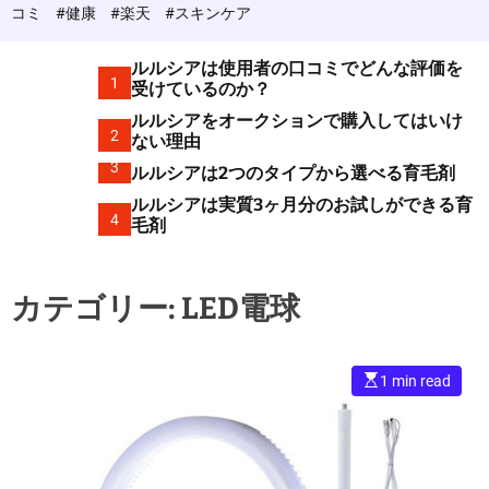
c
コミ
#健康
#楽天
#スキンケア
o
l
o
ルルシアは使用者の口コミでどんな評価を
r
1
受けているのか？
m
ルルシアをオークションで購入してはいけ
o
2
d
ない理由
e
3
ルルシアは2つのタイプから選べる育毛剤
ルルシアは実質3ヶ月分のお試しができる育
4
毛剤
カテゴリー:
LED電球
E
1 min read
s
t
i
m
a
t
e