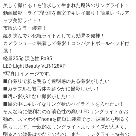
t
t
美しく撮れる！を追求して生まれた魔法のリングライト！
A
D
u
a
動画撮影・ライブ配信を自室でキレイ撮り！簡単レベルア
t
t
h
e
ップ美顔ライト！
o
r
市販のミラー装着！
鏡を挟んでお化粧ライトとしても効果を発揮！
カメラシューに装着して撮影！コンパクトボールヘッド付
属！
軽量255g 演色性 Ra95
LED Light Beauty VLR-128XP
*写真はイメージです。
■自撮りで肌を明るく透明感のある撮影がしたい！
■カラフルな被写体を鮮やかに撮影したい！
■汚い影が出ない撮影がしたい！
■瞳の中にキレイなリング状のハイライトを入れたい！
そんな時に便利なのが演色性の高いLEDリングライトがお
勧め、スマホやiPhoneを簡単に装着でき、被写体を明るく
照らします。一般的なリングライトよりサイズが大きく、
明るさの効果はかなりのもの、また、リングライト特有の