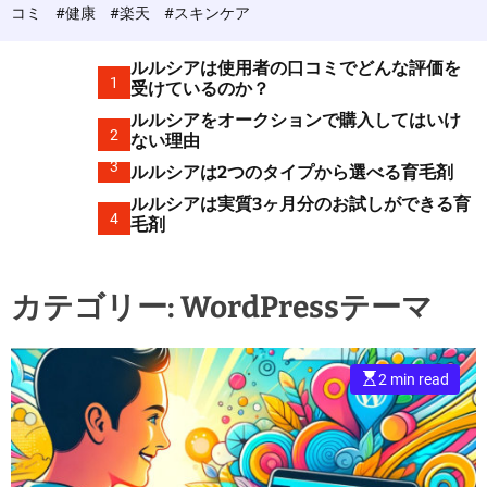
c
コミ
#健康
#楽天
#スキンケア
o
l
o
ルルシアは使用者の口コミでどんな評価を
r
1
受けているのか？
m
ルルシアをオークションで購入してはいけ
o
2
d
ない理由
e
3
ルルシアは2つのタイプから選べる育毛剤
ルルシアは実質3ヶ月分のお試しができる育
4
毛剤
カテゴリー:
WordPressテーマ
E
2 min read
s
t
i
m
a
t
e