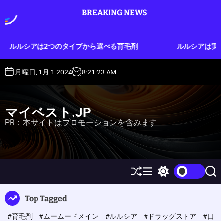
S
BREAKING NEWS
k
i
p
タイプから選べる育毛剤
ルルシアは実質3ヶ月分のお試しが
t
o
c
月曜日, 1月 1 2024
8
:
21
:
24
AM
o
n
t
マイベスト.JP
e
PR：本サイトはプロモーションを含みます
n
t
S
M
S
S
h
e
w
e
u
n
i
a
Top Tagged
ff
u
t
r
l
c
c
#育毛剤
#ムームードメイン
#ルルシア
#ドラッグストア
#口
e
h
h