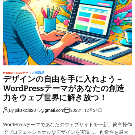
d
r
e
a
d
t
i
m
e
WORDPRESSテーマ
人気商品
デザインの自由を手に入れよう –
WordPressテーマがあなたの創造
力をウェブ世界に解き放つ！
P
P
By
pikakichi2015@gmail.com
2023年12月24日
o
o
s
s
t
t
WordPressテーマであなたのウェブサイトを一新。簡単操作
A
D
u
a
でプロフェッショナルなデザインを実現し、創造性を最大
t
t