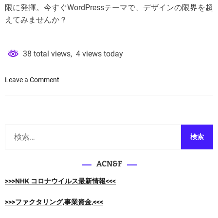
h
e
限に発揮。今すぐWordPressテーマで、デザインの限界を超
o
r
えてみませんか？
38 total views, 4 views today
o
Leave a Comment
n
デ
ザ
イ
検
ン
索
の
:
自
ACN&F
由
を
>>>NHK コロナウイルス最新情報<<<
手
に
>>>ファクタリング,事業資金,<<<
入