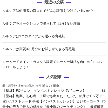
れ
最近の投稿
よ
ルルシアは使用者の口コミでどんな評価を受けているのか？
う
–
W
ルルシアをオークションで購入してはいけない理由
o
r
ルルシアは2つのタイプから選べる育毛剤
d
P
r
ルルシアは実質3ヶ月分のお試しができる育毛剤
e
s
ムームードメイン・カスタム設定でムームーDNSを自由自在にコン
s
トロールしよう！
テ
ー
人気記事
マ
が
最も訪問者が多かった記事 10 件 (過去 28 日間)
あ
【聖杯】FXサロン インベストカレッジ【VIPコース】
86
な
【聖杯】副業、初心者、主婦でも出来た！たった3か月で１５万ドル
た
稼いだ FX トレード 手法【インベストカレッジ】ビジターコース
75
の
最小の努力で最大の成果を『最小限のマーケティング』 最短最速