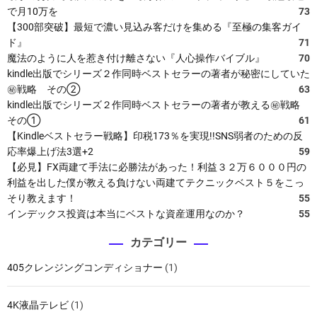
創
で月10万を
73
造
【300部突破】最短で濃い見込み客だけを集める『至極の集客ガイ
力
ド』
71
を
魔法のように人を惹き付け離さない『人心操作バイブル』
70
ウ
kindle出版でシリーズ２作同時ベストセラーの著者が秘密にしていた
ェ
㊙戦略 その②
63
ブ
kindle出版でシリーズ２作同時ベストセラーの著者が教える㊙戦略
世
その①
61
界
【Kindleベストセラー戦略】印税173％を実現!!SNS弱者のための反
に
応率爆上げ法3選+2
59
解
【必見】FX両建て手法に必勝法があった！利益３２万６０００円の
き
利益を出した僕が教える負けない両建てテクニックベスト５をこっ
放
そり教えます！
55
つ
インデックス投資は本当にベストな資産運用なのか？
55
！
カテゴリー
405クレンジングコンディショナー
(1)
4K液晶テレビ
(1)