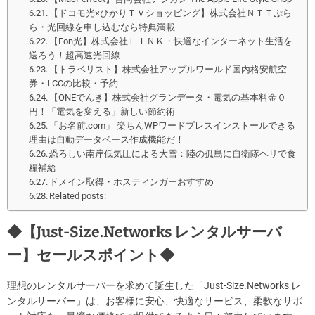
【ドコモ光×ひかりＴＶショッピング】株式会社ＮＴＴぷら
ら・光回線を申し込むなら特典満載
【Fon光】株式会社ＬＩＮＫ・快適なインターネット生活を
送ろう！超高速光回線
【トラベリスト】株式会社アップルワールド国内格安航空
券・LCCの比較・予約
【ONEでんき】株式会社グランデータ・電気の基本料金０
円！「電気を変える」新しい節約術
「お名前.com」 楽ちんWPワードプレスインストールできる
理由は自動データベース作成機能だ！
恐ろしい南岸低気圧による大雪：陸の孤島に自衛隊ヘリで食
糧補給
ドメイン取得・ホスティンガーおすすめ
Related posts:
◆【Just-Size.Networks レンタルサーバ
ー】セールスポイント◆
理想のレンタルサーバーを求めて誕生した「Just-Size.Networks レ
ンタルサーバー」は、お客様に安心、快適なサービス、柔軟なサポ