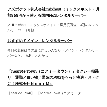
アズポケット株式会社 mixhost（ミックスホスト）月
額968円から使える国内No1レンタルサーバー
／ ■mixhost（ミックスホスト）・満足度調査 3冠のレンタ
ルサーバー（月額 …
おすすめドメイン・レンタルサーバー
今日の題目はその道に詳しい人なら ドメイン・レンタルサー
バーなら、 ああ、とわか …
「nearMe.Town（ニアミー タウン）」タクシー相乗
り 通勤／買い物／通院の移動をもっと快適・おトク
に！株式会社ＮｅａｒＭｅ
【nearMe.Town】 【nearMe.Town（ニアミー タ …