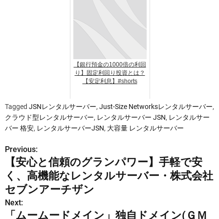
【銀行預金の1000倍の利回
り】固定利回り投資とは？
【安定利息】#shorts
Tagged
JSNレンタルサーバー
,
Just-Size Networksレンタルサーバー
,
クラウド型レンタルサーバー
,
レンタルサーバー JSN
,
レンタルサー
バー 格安
,
レンタルサーバーJSN
,
大容量 レンタルサーバー
Previous:
投
【安心と信頼のグランパワー】手軽で安
稿
く、高機能なレンタルサーバー・株式会社
ナ
セブンアーチザン
Next:
ビ
「ムームードメイン」独自ドメイン(ＧＭ