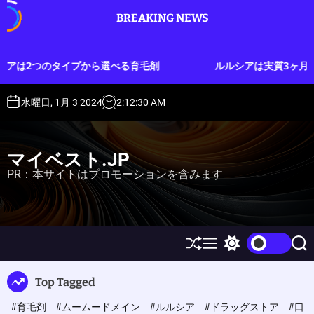
S
BREAKING NEWS
k
i
p
選べる育毛剤
ルルシアは実質3ヶ月分のお試しができる育毛
t
o
c
水曜日, 1月 3 2024
2
:
12
:
31
AM
o
n
t
マイベスト.JP
e
PR：本サイトはプロモーションを含みます
n
t
S
M
S
S
h
e
w
e
u
n
i
a
Top Tagged
ff
u
t
r
l
c
c
#育毛剤
#ムームードメイン
#ルルシア
#ドラッグストア
#口
e
h
h