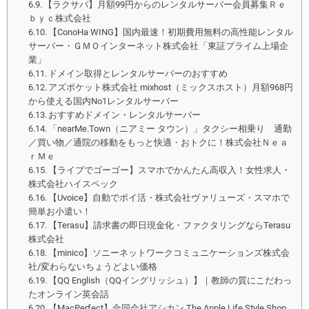
【ラクサバ】月額99円からのレンタルサーバー会員募集Ｒｅ
ｂｙｃ株式会社
【ConoHa WING】国内最速！初期費用無料の高性能レンタル
サーバー・ＧＭＯインターネット株式会社「東証プライム上場企
業」
ドメイン取得とレンタルサーバーのおすすめ
アズポケット株式会社 mixhost（ミックスホスト）月額968円
から使える国内No1レンタルサーバー
おすすめドメイン・レンタルサーバー
「nearMe.Town（ニアミー タウン）」タクシー相乗り 通勤
／買い物／通院の移動をもっと快適・おトクに！株式会社Ｎｅａ
ｒＭｅ
【ライブでゴーゴー】スマホでかんたん高収入！女性求人・
株式会社ハイスペック
【Uvoice】自動でポイ活・株式会社ヴァリューズ・スマホで
簡単お小遣い！
【Terasu】請求書の即日現金化・ファクタリングならTerasu
株式会社
【minico】ソニーネットワークコミュニケーションズ株式会
社/変わらないちょうどよい価格
【QQ English（QQイングリッシュ）】｜教師の質にこだわっ
たオンライン英会話
【MacPerfect】合同会社アシカン The Apple Life Style Shop