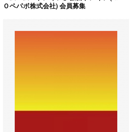
ゲ
Ｏペパボ株式会社) 会員募集
ー
シ
ョ
ン