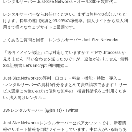
レンタルサーバー Just-Size.Networks – オールSSD + 次世代 …
レンタルサーバーならお任せください。まずは無料でお試しいただ
けます。長年の運用実績と99.99%の稼働率。個人サイトから法人利
用まで様々なウェブサイトに最適です。
よくあるご質問と回答 – レンタルサーバー Just-Size.Networks
「送信ドメイン認証」には対応していますか？ FTPで .htaccess が
見えません · 問い合わせを送ったのですが、返信がありません · 無料
SSL証明書 Let’s Encrypt 利用開始 …
Just-Size.Networksの評判・口コミ – 料金・機能・特徴・導入 …
-レンタルサーバーの資料6件分をまとめて資料請求できます！ サー
ビス選定にお迷いの方は便利な無料の一括資料請求をご利用くださ
い. 法人向けレンタル …
JSNレンタルサーバー (@jsn_rs) / Twitter
Just-Size.Networks レンタルサーバー公式アカウントです。新着情
報やサポート情報を自動ツイートしています。中に人がいる時もあ