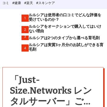
c
コミ
#健康
#楽天
#スキンケア
o
l
o
ルルシアは使用者の口コミでどんな評価を
r
1
受けているのか？
m
ルルシアをオークションで購入してはいけ
o
2
d
ない理由
e
3
ルルシアは2つのタイプから選べる育毛剤
ルルシアは実質3ヶ月分のお試しができる育
4
毛剤
「Just-
Size.Networks レン
タルサーバー」ご利