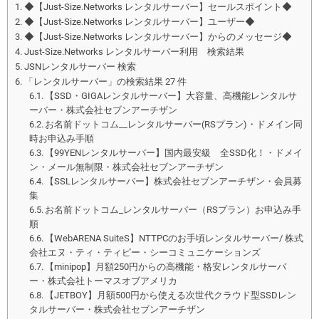
◆【Just-Size.Networks レンタルサーバー】セールスポイント◆
◆【Just-Size.Networks レンタルサーバー】ユーザー◆
◆【Just-Size.Networks レンタルサーバー】からのメッセージ◆
Just-Size.Networks レンタルサーバー利用 検索結果
JSNレンタルサーバー 検索
「レンタルサーバー」の検索結果 27 件
【SSD・GIGAレンタルサーバー】大容量、高機能レンタルサ
ーバー・株式会社セブンアーチザン
お名前ドットコム__レンタルサーバー(RSプラン)・ドメイン同
時お申込み手順
【99YENレンタルサーバー】国内最安級 全SSD化！・ドメイ
ン・メール無制限・株式会社セブンアーチザン
【SSLレンタルサーバー】株式会社セブンアーチザン・会員募
集
お名前ドットコム_レンタルサーバー（RSプラン）お申込み手
順
【WebARENA SuiteS】NTTPCのお手頃レンタルサーバー/ 株式
会社エヌ・ティ・ティピー・シーコミュニケーションズ
【minipop】月額250円からの高機能・格安レンタルサーバ
ー・株式会社トーマスオブアメリカ
【JETBOY】月額500円から使える次世代クラウド型SSDレン
タルサーバー・株式会社セブンアーチザン