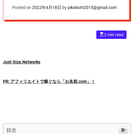
用募集・株式会社セ
Posted on
2022年4月18日
by
pikakichi2015@gmail.com
ブンアーチザン
E
2 min read
s
t
i
m
a
t
Just-Size.Networks
e
d
r
e
a
PR: アフィリエイトで稼ぐなら「お名前.com」！
d
t
i
m
e
目次