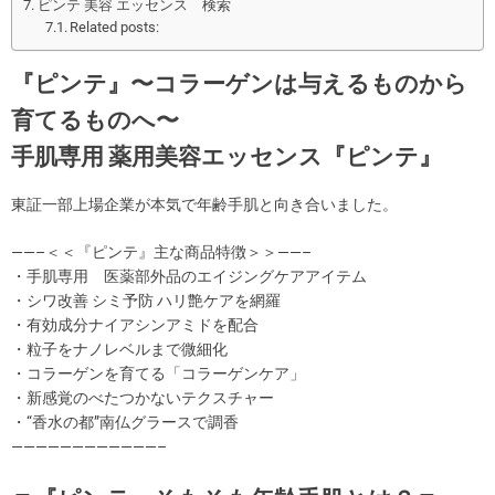
ピンテ 美容 エッセンス 検索
Related posts:
『ピンテ』〜コラーゲンは与えるものから
育てるものへ〜
手肌専用 薬用美容エッセンス『ピンテ』
東証一部上場企業が本気で年齢手肌と向き合いました。
——–＜＜『ピンテ』主な商品特徴＞＞——–
・手肌専用 医薬部外品のエイジングケアアイテム
・シワ改善 シミ予防 ハリ艶ケアを網羅
・有効成分ナイアシンアミドを配合
・粒子をナノレベルまで微細化
・コラーゲンを育てる「コラーゲンケア」
・新感覚のべたつかないテクスチャー
・“香水の都”南仏グラースで調香
————————————–