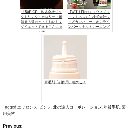
「50RICE」株式会社ジャ
【WITH Fitness（ウィズフ
クトリンク・カロリー・糖
ィットネス）】株式会社ウ
質５５%カット！おいしく
ィズカンパニー・オンライ
ダイエットできるこんにゃ
ンパーソナルトレーニング
く米
育毛剤「副作用」極める！
Tagged
エッセンス
,
ピンテ
,
北の達人コーポレーション
,
年齢手肌
,
薬
用美容
Previous:
投