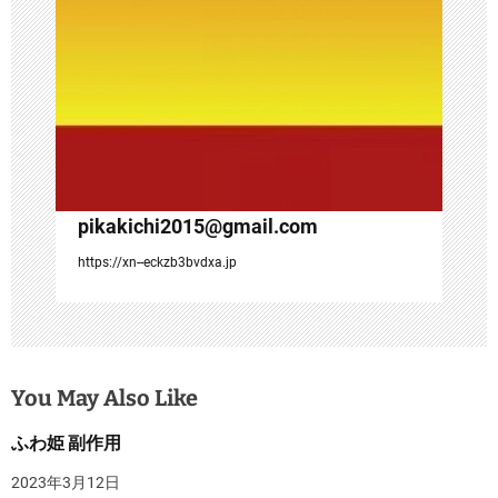
pikakichi2015@gmail.com
https://xn--eckzb3bvdxa.jp
You May Also Like
ふわ姫 副作用
2023年3月12日