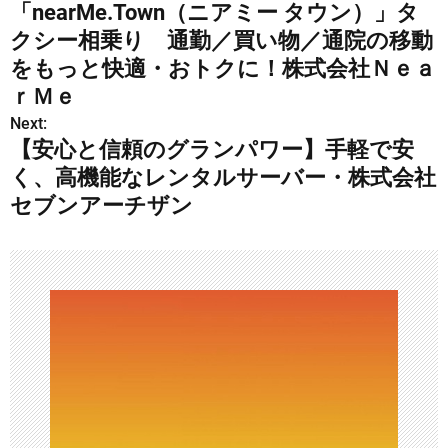
「nearMe.Town（ニアミー タウン）」タ
稿
クシー相乗り 通勤／買い物／通院の移動
ナ
をもっと快適・おトクに！株式会社Ｎｅａ
ｒＭｅ
ビ
Next:
ゲ
【安心と信頼のグランパワー】手軽で安
く、高機能なレンタルサーバー・株式会社
ー
セブンアーチザン
シ
ョ
ン