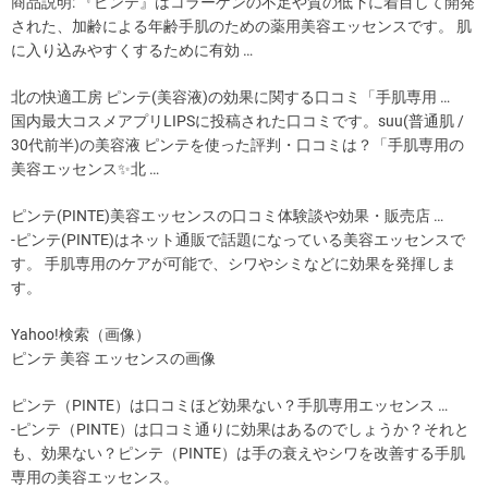
商品説明: 『ピンテ』はコラーゲンの不足や質の低下に着目して開発
された、加齢による年齢手肌のための薬用美容エッセンスです。 肌
に入り込みやすくするために有効 …
北の快適工房 ピンテ(美容液)の効果に関する口コミ「手肌専用 …
国内最大コスメアプリLIPSに投稿された口コミです。suu(普通肌 /
30代前半)の美容液 ピンテを使った評判・口コミは？「手肌専用の
美容エッセンス✨北 …
ピンテ(PINTE)美容エッセンスの口コミ体験談や効果・販売店 …
-ピンテ(PINTE)はネット通販で話題になっている美容エッセンスで
す。 手肌専用のケアが可能で、シワやシミなどに効果を発揮しま
す。
Yahoo!検索（画像）
ピンテ 美容 エッセンスの画像
ピンテ（PINTE）は口コミほど効果ない？手肌専用エッセンス …
-ピンテ（PINTE）は口コミ通りに効果はあるのでしょうか？それと
も、効果ない？ピンテ（PINTE）は手の衰えやシワを改善する手肌
専用の美容エッセンス。