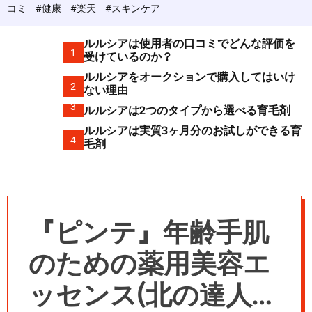
c
コミ
#健康
#楽天
#スキンケア
o
l
o
ルルシアは使用者の口コミでどんな評価を
r
1
受けているのか？
m
ルルシアをオークションで購入してはいけ
o
2
d
ない理由
e
3
ルルシアは2つのタイプから選べる育毛剤
ルルシアは実質3ヶ月分のお試しができる育
4
毛剤
『ピンテ』年齢手肌
のための薬用美容エ
ッセンス(北の達人コ