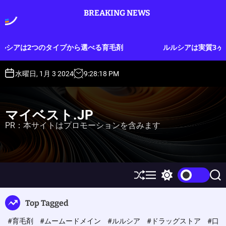
S
BREAKING NEWS
k
i
p
プから選べる育毛剤
ルルシアは実質3ヶ月分のお試しができ
t
o
c
水曜日, 1月 3 2024
9
:
28
:
19
PM
o
n
t
マイベスト.JP
e
PR：本サイトはプロモーションを含みます
n
t
S
M
S
S
h
e
w
e
u
n
i
a
Top Tagged
ff
u
t
r
l
c
c
#育毛剤
#ムームードメイン
#ルルシア
#ドラッグストア
#口
e
h
h