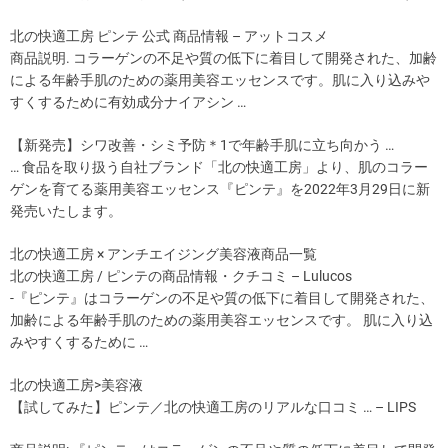
北の快適工房 ピンテ 公式 商品情報 – アットコスメ
商品説明. コラーゲンの不足や質の低下に着目して開発された、加齢
による年齢手肌のための薬用美容エッセンスです。肌に入り込みや
すくするために有効成分ナイアシン …
【新発売】シワ改善・シミ予防＊1で年齢手肌に立ち向かう …
… 食品を取り扱う自社ブランド「北の快適工房」より、肌のコラー
ゲンを育てる薬用美容エッセンス『ピンテ』を2022年3月29日に新
発売いたします。
北の快適工房 × アンチエイジング美容液商品一覧
北の快適工房 / ピンテの商品情報・クチコミ – Lulucos
-『ピンテ』はコラーゲンの不足や質の低下に着目して開発された、
加齢による年齢手肌のための薬用美容エッセンスです。 肌に入り込
みやすくするために …
北の快適工房>美容液
【試してみた】ピンテ／北の快適工房のリアルな口コミ … – LIPS