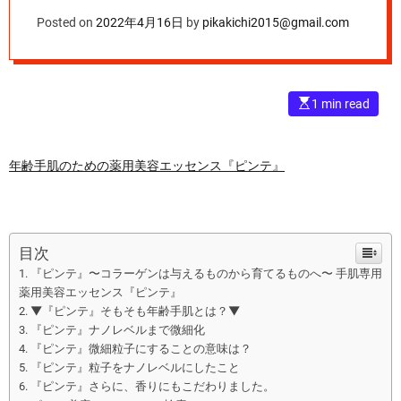
ーポレーション)
Posted on
2022年4月16日
by
pikakichi2015@gmail.com
E
1 min read
s
t
i
m
a
年齢手肌のための薬用美容エッセンス『ピンテ』
t
e
d
r
e
a
目次
d
t
『ピンテ』〜コラーゲンは与えるものから育てるものへ〜 手肌専用
i
m
薬用美容エッセンス『ピンテ』
e
▼『ピンテ』そもそも年齢手肌とは？▼
『ピンテ』ナノレベルまで微細化
『ピンテ』微細粒子にすることの意味は？
『ピンテ』粒子をナノレベルにしたこと
『ピンテ』さらに、香りにもこだわりました。