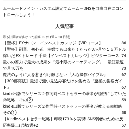
ムームードメイン・カスタム設定でムームーDNSを自由自在にコン
トロールしよう！
人気記事
最も訪問者が多かった記事 10 件 (過去 28 日間)
【聖杯】FXサロン インベストカレッジ【VIPコース】
86
【聖杯】副業、初心者、主婦でも出来た！たった3か月で１５万ドル
稼いだ FX トレード 手法【インベストカレッジ】ビジターコース
74
最小の努力で最大の成果を『最小限のマーケティング』 最短最速
で月10万を
73
魔法のように人を惹き付け離さない『人心操作バイブル』
67
【300部突破】最短で濃い見込み客だけを集める『至極の集客ガイ
ド』
67
kindle出版でシリーズ２作同時ベストセラーの著者が秘密にしていた
㊙戦略 その②
59
kindle出版でシリーズ２作同時ベストセラーの著者が教える㊙戦略
その①
58
【Kindleベストセラー戦略】印税173％を実現!!SNS弱者のための反
応率爆上げ法3選+2
57