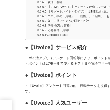
就活・会社
【DEMICRAWFILE】オンライン映像スクー
【リゾートバイト・ダイブ】【LINE友だち数
コロナ禍の「資格」、「就職」、「副業」 お
降って湧いたような面接・Ｋ社
研修･試験：資格I
応募要件：資格I
Related posts:
●【Uvoice】サービス紹介
・ポイ活アプリ（アンケート回答等により、ポイント
・ポイントはECモールで使えるギフト券や電子マネー
●【Uvoice】ポイント
・【Uvoice】アンケート回答の他、行動データを
す。
●【Uvoice】人気ユーザー
どれ