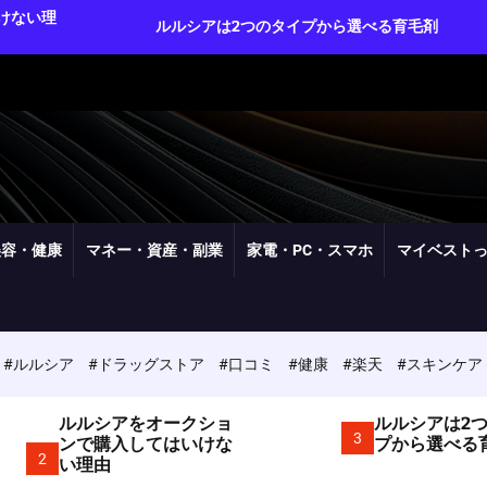
ルルシアは2つのタイプから選べる育毛剤
ルルシアは
美容・健康
マネー・資産・副業
家電・PC・スマホ
マイベスト
#ルルシア
#ドラッグストア
#口コミ
#健康
#楽天
#スキンケア
ルルシアをオークショ
ルルシアは2
3
ンで購入してはいけな
プから選べる
2
い理由