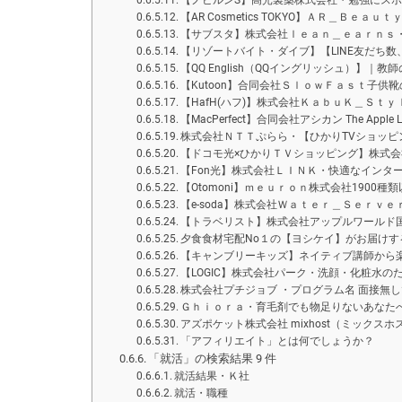
【ノビルンS】高光製薬株式会社・勉強にス
【AR Cosmetics TOKYO】ＡＲ＿Ｂｅ
【サブスタ】株式会社ｌｅａｎ＿ｅａｒｎｓ
【リゾートバイト・ダイブ】【LINE友だち
【QQ English（QQイングリッシュ）】
【Kutoon】合同会社ＳｌｏｗＦａｓｔ子供
【HafH(ハフ)】株式会社ＫａｂｕＫ＿Ｓｔ
【MacPerfect】合同会社アシカン The Apple Life
株式会社ＮＴＴぷらら・【ひかりTVショッピ
【ドコモ光×ひかりＴＶショッピング】株式
【Fon光】株式会社ＬＩＮＫ・快適なインタ
【Otomoni】ｍｅｕｒｏｎ株式会社1900
【e-soda】株式会社Ｗａｔｅｒ＿Ｓｅｒｖ
【トラベリスト】株式会社アップルワールド国
夕食食材宅配No１の【ヨシケイ】がお届けす
【キャンブリーキッズ】ネイティブ講師から
【LOGIC】株式会社パーク・洗顔・化粧水の
株式会社プチジョブ ・プログラム名 面接無
Ｇｈｉｏｒａ・育毛剤でも物足りないあなた
アズポケット株式会社 mixhost（ミックス
「アフィリエイト」とは何でしょうか？
「就活」の検索結果 9 件
就活結果・Ｋ社
就活・職種