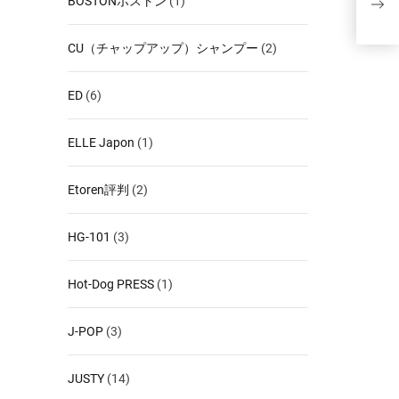
BOSTONボストン
(1)
事業
CU（チャップアップ）シャンプー
(2)
ED
(6)
ELLE Japon
(1)
Etoren評判
(2)
HG-101
(3)
Hot-Dog PRESS
(1)
J-POP
(3)
JUSTY
(14)