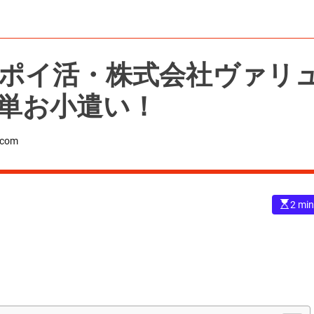
動でポイ活・株式会社ヴァリ
単お小遣い！
.com
E
2 min
s
t
i
m
a
t
e
d
r
e
a