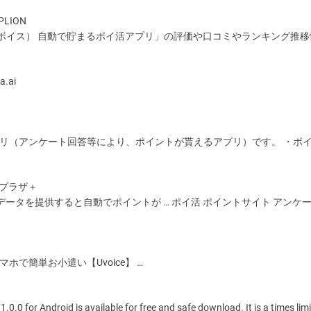
LION
voice（ユーボイス） 自動で貯まるポイ活アプリ」の評価や口コミやランキング推
.ai
活アプリ（アンケート回答等により、ポイントが貰えるアプリ）です。 ・ポ
楽プラザ＋
行動データを提供すると自動でポイントが … ポイ活 ポイントサイト アンケー
マホで簡単お小遣い【Uvoice】 …
id is available for free and safe download. It is a times limi