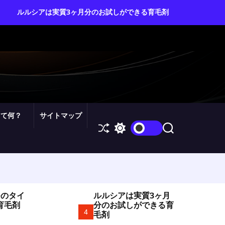
ムームードメイン・カ
実質3ヶ月分のお試しができる育毛剤
を自由自在にコントロ
って何？
サイトマップ
S
S
S
h
w
e
u
i
a
ff
t
r
l
c
c
e
h
h
c
o
つのタイ
ルルシアは実質3ヶ月
l
育毛剤
分のお試しができる育
o
4
毛剤
r