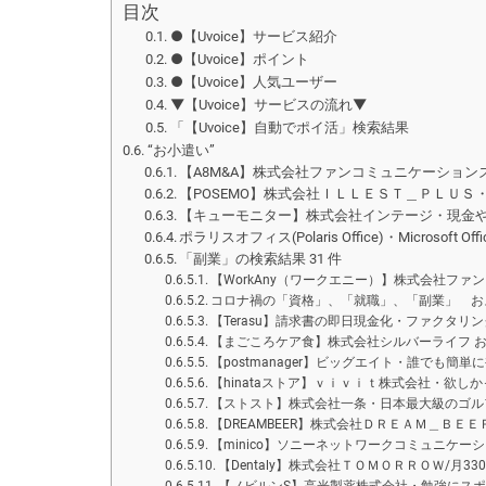
目次
●【Uvoice】サービス紹介
●【Uvoice】ポイント
●【Uvoice】人気ユーザー
▼【Uvoice】サービスの流れ▼
「【Uvoice】自動でポイ活」検索結果
“お小遣い”
【A8M&A】株式会社ファンコミュニケーションズ
【POSEMO】株式会社ＩＬＬＥＳＴ＿ＰＬＵ
【キューモニター】株式会社インテージ・現金
ポラリスオフィス(Polaris Office)・Microsoft
「副業」の検索結果 31 件
【WorkAny（ワークエニー）】株式会社フ
コロナ禍の「資格」、「就職」、「副業」 お
【Terasu】請求書の即日現金化・ファクタリング
【まごころケア食】株式会社シルバーライフ 
【postmanager】ビッグエイト・誰でも簡
【hinataストア】ｖｉｖｉｔ株式会社・欲し
【ストスト】株式会社一条・日本最大級のゴル
【DREAMBEER】株式会社ＤＲＥＡＭ＿Ｂ
【minico】ソニーネットワークコミュニケ
【Dentaly】株式会社ＴＯＭＯＲＲＯＷ/月