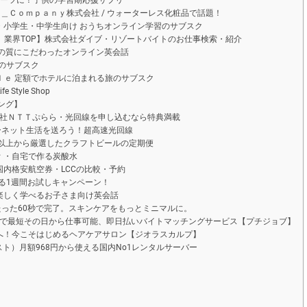
ポーツに！子供の学習期応援サプリ
ａｕｔｙ＿Ｃｏｍｐａｎｙ株式会社 / ウォーターレス化粧品で話題！
・小学生・中学生向け おうちオンライン学習のサブスク
数、業界TOP】株式会社ダイブ・リゾートバイトのお仕事検索・紹介
｜教師の質にこだわったオンライン英会話
靴のサブスク
ｙｌｅ 定額でホテルに泊まれる旅のサブスク
 Style Shop
ング】
会社ＮＴＴぷらら・光回線を申し込むなら特典満載
ーネット生活を送ろう！超高速光回線
種類以上から厳選したクラフトビールの定期便
ｅｒ・自宅で作る炭酸水
内格安航空券・LCCの比較・予約
る1週間お試しキャンペーン！
楽しく学べるお子さま向け英会話
たった60秒で完了。スキンケアをもっとミニマルに。
しで最短その日から仕事可能、即日払いバイトマッチングサービス【プチジョブ】
へ！今こそはじめるヘアケアサロン【ジオラスカルプ】
ホスト）月額968円から使える国内No1レンタルサーバー