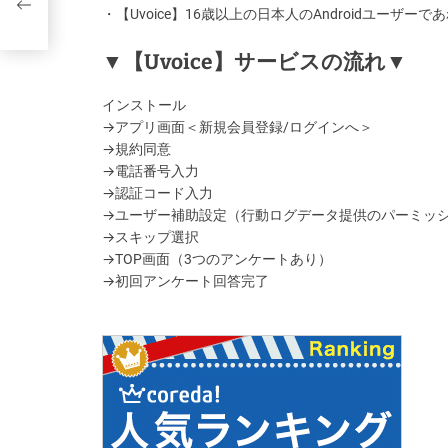
・【Uvoice】16歳以上の日本人のAndroidユーザ
▼【Uvoice】サービスの流れ▼
インストール
→アプリ画面＜新規会員登録/ログインへ＞
→規約同意
→電話番号入力
→認証コード入力
→ユーザー補助設定（行動ログデータ提供のパーミッシ
→スキップ選択
→TOP画面（3つのアンケートあり）
→初回アンケート回答完了