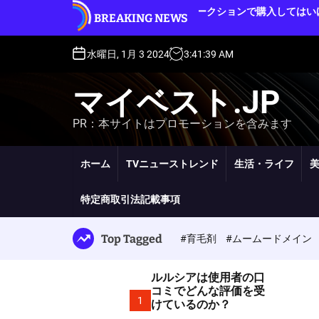
S
ルルシアをオークションで購入してはいけない理
BREAKING NEWS
k
由
i
p
水曜日, 1月 3 2024
3
:
41
:
40
AM
t
o
マイベスト.JP
c
o
PR：本サイトはプロモーションを含みます
n
t
e
ホーム
TVニューストレンド
生活・ライフ
n
t
特定商取引法記載事項
Top Tagged
#育毛剤
#ムームードメイン
ルルシアは使用者の口
コミでどんな評価を受
1
けているのか？