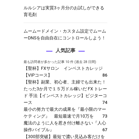
ルルシアは実質3ヶ月分のお試しができる
育毛剤
ムームードメイン・カスタム設定でムーム
ーDNSを自由自在にコントロールしよう！
人気記事
最も訪問者が多かった記事 10 件 (過去 28 日間)
【聖杯】FXサロン インベストカレッジ
【VIPコース】
86
【聖杯】副業、初心者、主婦でも出来た！
たった3か月で１５万ドル稼いだ FX トレー
ド 手法【インベストカレッジ】ビジターコ
ース
74
最小の努力で最大の成果を『最小限のマー
ケティング』 最短最速で月10万を
73
魔法のように人を惹き付け離さない『人心
操作バイブル』
67
【300部突破】最短で濃い見込み客だけを