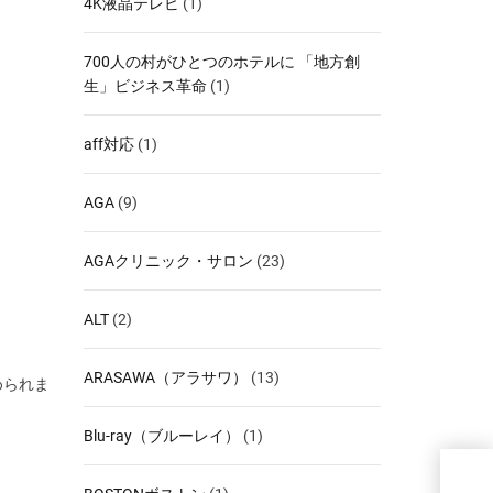
4K液晶テレビ
(1)
700人の村がひとつのホテルに 「地方創
生」ビジネス革命
(1)
aff対応
(1)
AGA
(9)
AGAクリニック・サロン
(23)
ALT
(2)
ARASAWA（アラサワ）
(13)
められま
Blu-ray（ブルーレイ）
(1)
【F
るだ