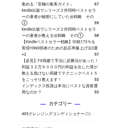
集める『至極の集客ガイド』
67
kindle出版でシリーズ２作同時ベストセラ
ーの著者が秘密にしていた㊙戦略 その
②
59
kindle出版でシリーズ２作同時ベストセラ
ーの著者が教える㊙戦略 その①
58
【Kindleベストセラー戦略】印税173％を
実現!!SNS弱者のための反応率爆上げ法3選
+2
57
【必見】FX両建て手法に必勝法があった！
利益３２万６０００円の利益を出した僕が
教える負けない両建てテクニックベスト５
をこっそり教えます！
53
インデックス投資は本当にベストな資産運
用なのか？
53
カテゴリー
405クレンジングコンディショナー
(1)