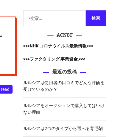
m
o
d
検
e
索
ュ
:
ACN&F
>>>NHK コロナウイルス最新情報<<<
>>>ファクタリング,事業資金,<<<
最近の投稿
ルルシアは使用者の口コミでどんな評価を
 read
受けているのか？
ルルシアをオークションで購入してはいけ
ない理由
ルルシアは2つのタイプから選べる育毛剤