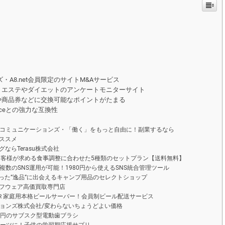
d
t
i
m
e
・A8.net会員限定のサイトM&Aサービス
Ｓ・エステやダイエットのアンケートモニターサイト
や商品券などに交換可能なポイントがたまる
 Officeとの強力な互換性
ァンコミュニケーションズ・「働く」をもっと自由に！副業するなら
ススメ
ならTerasu株式会社
お客様が求める食事調整に合わせた5種類のセットプラン【送料無料】
単に複数のSNS運用が可能！1980円から使えるSNS統合管理ツール
かった”逸品”に出会えるキャンプ用品のセレクトショップ
フウェア高価買取専門店
ＥＥＲ家庭用本格ビールサーバー！会員制ビール配送サービス
ーションズ株式会社/変わらないちょうどよい価格
330円のサブスク型電動歯ブラシ