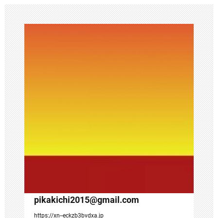
ー
シ
ョ
ン
pikakichi2015@gmail.com
https://xn--eckzb3bvdxa.jp