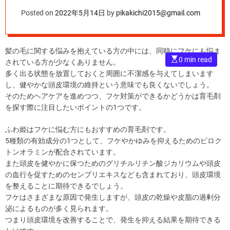
Posted on
2022年5月14日
by
pikakichi2015@gmail.com
髪の毛に関する悩みを抱えている方の中には、同時にフケにも悩ま
E
0 min read
されている方が少なくありません。
s
t
多く出る状態を放置しておくと周囲に不潔感を与えてしまいます
i
し、健やかな頭皮環境の維持という意味でも良くないでしょう。
m
a
そのためヘアケアを進めつつ、フケ対策ができるかどうかは育毛剤
t
を探す際に注目したいポイントの1つです。
e
d
r
ふわ姫はフケに悩む方にもおすすめの育毛剤です。
e
a
5種類の有効成分の1つとして、フケやかゆみを抑えるためのピロク
d
t
トンオラミンが配合されています。
i
また頭皮を健やかに保つためのグリチルリチン酸ジカリウムや頭皮
m
e
の血行を促すためのセンブリエキスなども含まれており、頭皮環境
を整えることに期待できるでしょう。
フケはさまざまな原因で発生しますが、頭皮の乾燥や皮脂の過剰分
泌によるものが多く見られます。
つまり頭皮環境を改善することで、発生を抑える結果を期待できる