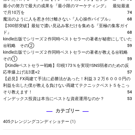
最小の努力で最大の成果を『最小限のマーケティング』 最短最速
で月10万を
74
魔法のように人を惹き付け離さない『人心操作バイブル』
68
【300部突破】最短で濃い見込み客だけを集める『至極の集客ガイ
ド』
68
kindle出版でシリーズ２作同時ベストセラーの著者が秘密にしていた
㊙戦略 その②
59
kindle出版でシリーズ２作同時ベストセラーの著者が教える㊙戦略
その①
59
【Kindleベストセラー戦略】印税173％を実現!!SNS弱者のための反
応率爆上げ法3選+2
57
【必見】FX両建て手法に必勝法があった！利益３２万６０００円の
利益を出した僕が教える負けない両建てテクニックベスト５をこっ
そり教えます！
54
インデックス投資は本当にベストな資産運用なのか？
53
カテゴリー
405クレンジングコンディショナー
(1)