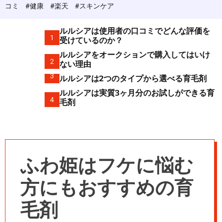
c
コミ
#健康
#楽天
#スキンケア
o
l
o
ルルシアは使用者の口コミでどんな評価を
r
1
受けているのか？
m
ルルシアをオークションで購入してはいけ
o
2
d
ない理由
e
3
ルルシアは2つのタイプから選べる育毛剤
ルルシアは実質3ヶ月分のお試しができる育
4
毛剤
ふわ姫はフケに悩む
方にもおすすめの育
毛剤