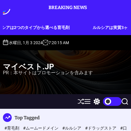
S
BREAKING NEWS
k
i
p
プから選べる育毛剤
ルルシアは実質3ヶ月分のお試しができ
t
o
c
水曜日, 1月 3 2024
7
:
20
:
16
AM
o
n
t
マイベスト.JP
e
PR：本サイトはプロモーションを含みます
n
t
S
M
S
S
h
e
w
e
u
n
i
a
Top Tagged
ff
u
t
r
l
c
c
#育毛剤
#ムームードメイン
#ルルシア
#ドラッグストア
#口
e
h
h