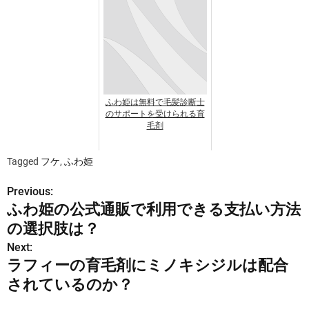
ふわ姫は無料で毛髪診断士
のサポートを受けられる育
毛剤
Tagged
フケ
,
ふわ姫
Previous:
投
ふわ姫の公式通販で利用できる支払い方法
稿
の選択肢は？
ナ
Next:
ラフィーの育毛剤にミノキシジルは配合
ビ
されているのか？
ゲ