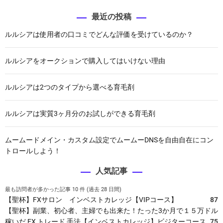
最近の投稿
ルルシアは使用者の口コミでどんな評価を受けているのか？
ルルシアをオークションで購入してはいけない理由
ルルシアは2つのタイプから選べる育毛剤
ルルシアは実質3ヶ月分のお試しができる育毛剤
ムームードメイン・カスタム設定でムームーDNSを自由自在にコン
トロールしよう！
人気記事
最も訪問者が多かった記事 10 件 (過去 28 日間)
【聖杯】FXサロン インベストカレッジ【VIPコース】
87
【聖杯】副業、初心者、主婦でも出来た！たった3か月で１５万ドル
稼いだ FX トレード 手法【インベストカレッジ】ビジターコース
75