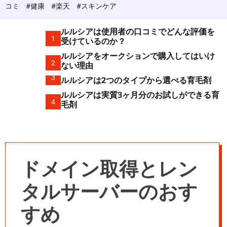
c
コミ
#健康
#楽天
#スキンケア
o
l
o
ルルシアは使用者の口コミでどんな評価を
r
1
受けているのか？
m
ルルシアをオークションで購入してはいけ
o
2
d
ない理由
e
3
ルルシアは2つのタイプから選べる育毛剤
ルルシアは実質3ヶ月分のお試しができる育
4
毛剤
ドメイン取得とレン
タルサーバーのおす
すめ