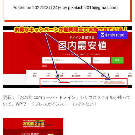
Posted on
2022年3月24日
by
pikakichi2015@gmail.com
E
4 min read
s
t
i
m
a
t
e
d
r
e
a
d
t
i
更新：「お名前.comサーバ・ドメイン」シリウスファイルが残って
m
e
いて、WPワードプレスがインストールできない！