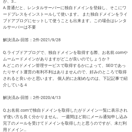
が、3…
A.普通だと、レンタルサーバーに独自ドメインを登録し、そこにワ
ードプレスをインストールして使います。 また独自ドメインをライ
ブドアブログにセットして使うことも出来ます。この場合はレンタ
ルサーバーは不要
解決済み-回答：2件-2021/9/28
Q.ライブドアブログで、独自ドメインを取得する際、お名前.comや
ムームードメインがありますがどこが良いのでしょうか？
A.どこのドメイン管理サービスで取得するかによって、SEOであっ
たりサイト運営の有利不利はありませんので、好みのところで取得
されると良いかと思います。 個人的にお勧めなのは、下記記事で紹
介している４
解決済み-回答：2件-2020/4/13
Q.お名前.comで独自ドメインを取得したがドメイン一覧に表示され
ず使い方も良く分かりません。 一週間ほど前にメール通知申し込み
完了のメールを受けてドメインを取得したと思うのですが、未だ利
用ドメイン…