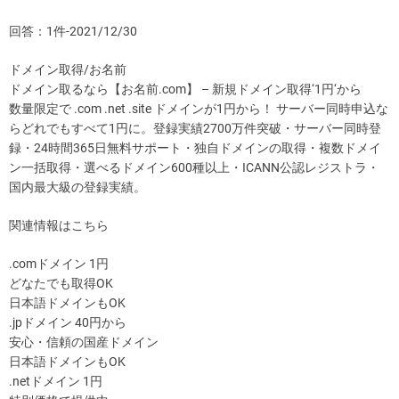
回答：1件-2021/12/30
ドメイン取得/お名前
ドメイン取るなら【お名前.com】 – 新規ドメイン取得‘1円‘から
数量限定で .com .net .site ドメインが1円から！ サーバー同時申込な
らどれでもすべて1円に。登録実績2700万件突破・サーバー同時登
録・24時間365日無料サポート・独自ドメインの取得・複数ドメイ
ン一括取得・選べるドメイン600種以上・ICANN公認レジストラ・
国内最大級の登録実績。
関連情報はこちら
.comドメイン 1円
どなたでも取得OK
日本語ドメインもOK
.jpドメイン 40円から
安心・信頼の国産ドメイン
日本語ドメインもOK
.netドメイン 1円