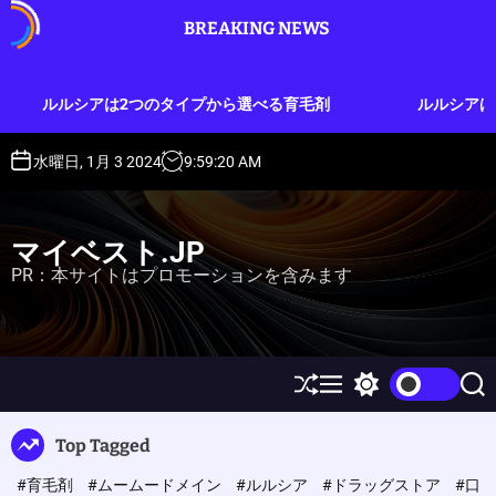
S
BREAKING NEWS
k
i
p
イプから選べる育毛剤
ルルシアは実質3ヶ月分のお試しがで
t
o
c
水曜日, 1月 3 2024
9
:
59
:
22
AM
o
n
t
マイベスト.JP
e
PR：本サイトはプロモーションを含みます
n
t
S
M
S
S
h
e
w
e
u
n
i
a
Top Tagged
ff
u
t
r
l
c
c
#育毛剤
#ムームードメイン
#ルルシア
#ドラッグストア
#口
e
h
h