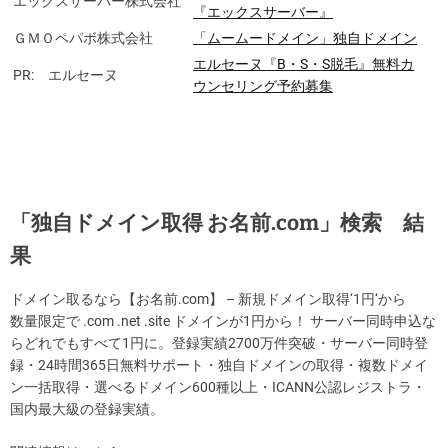
エックスサーバー株式会社
『エックスサーバー』
ＧＭＯペパボ株式会社
「ムームードメイン」独自ドメイン
エルセーヌ『B・S・S脱毛』無料カ
PR: エルセーヌ
ウンセリング予約募集
「独自ドメイン取得 お名前.com」検索 結
果
ドメイン取るなら【お名前.com】 – 新規ドメイン取得‘1円‘から
数量限定で .com .net .site ドメインが1円から！ サーバー同時申込な
らどれでもすべて1円に。登録実績2700万件突破・サーバー同時登
録・24時間365日無料サポート・独自ドメインの取得・複数ドメイ
ン一括取得・選べるドメイン600種以上・ICANN公認レジストラ・
国内最大級の登録実績。