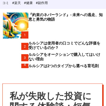
c
コミ
#楽天
#健康
#副作用
o
l
o
『約束のネバーランド』- 未来への逃走、知
r
恵と勇気の物語
m
o
d
e
1
ルルシアは使用者の口コミでどんな評価を
2
受けているのか？
ルルシアをオークションで購入してはいけ
3
ない理由
4
ルルシアは2つのタイプから選べる育毛剤
私が失敗した投資に