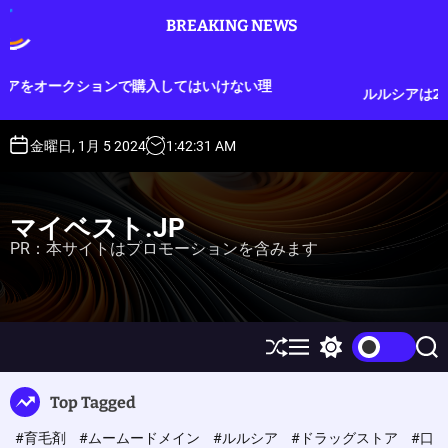
S
BREAKING NEWS
k
i
p
購入してはいけない理
ルルシアは2つのタイプから選べる
t
o
c
金曜日, 1月 5 2024
1
:
42
:
32
AM
o
n
t
マイベスト.JP
e
PR：本サイトはプロモーションを含みます
n
t
S
M
S
S
h
e
w
e
u
n
i
a
Top Tagged
ff
u
t
r
l
c
c
#育毛剤
#ムームードメイン
#ルルシア
#ドラッグストア
#口
e
h
h