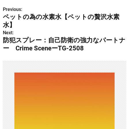
Previous:
投
ペットの為の水素水【ペットの贅沢水素
稿
水】
ナ
Next:
防犯スプレー：自己防衛の強力なパートナ
ビ
ー Crime SceneーTG-2508
ゲ
ー
シ
ョ
ン