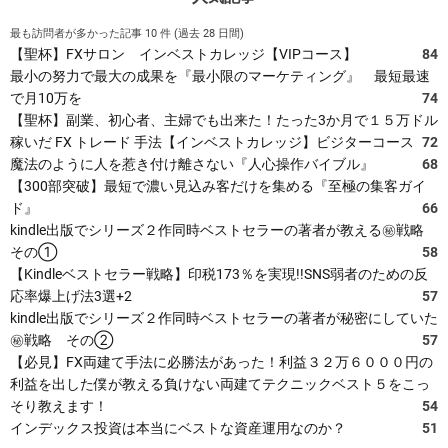
最も訪問者が多かった記事 10 件 (過去 28 日間)
【聖杯】FXサロン インベストカレッジ【VIPコース】
84
最小の努力で最大の成果を『最小限のマーケティング』 最短最速
で月10万を
74
【聖杯】副業、初心者、主婦でも出来た！たった3か月で１５万ドル
稼いだ FX トレード 手法【インベストカレッジ】ビジターコース
72
魔法のように人を惹き付け離さない『人心操作バイブル』
68
【300部突破】最短で濃い見込み客だけを集める『至極の集客ガイ
ド』
66
kindle出版でシリーズ２作同時ベストセラーの著者が教える㊙戦略
その①
58
【Kindleベストセラー戦略】印税173％を実現!!SNS弱者のための反
応率爆上げ法3選+2
57
kindle出版でシリーズ２作同時ベストセラーの著者が秘密にしていた
㊙戦略 その②
57
【必見】FX両建て手法に必勝法があった！利益３２万６０００円の
利益を出した僕が教える負けない両建てテクニックベスト５をこっ
そり教えます！
54
インデックス投資は本当にベストな資産運用なのか？
51