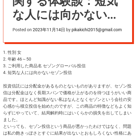
関する体験談：短気
な人には向かないセ
ゾン投信
Posted on
2023年11月14日
by
pikakichi2015@gmail.com
1. 性別 女
2. 年齢 46～50
3. ご利用した商品名 セゾングローバル投信
4. 短気な人には向かないセゾン投信
投資信託には分配金があるものとないものがありますが、セゾン投
信は分配金はなく長期スパンで価格が上がるのを待つほうがいい商
品です。ほとんど知識がない私はなんとなくセゾンという会社の安
心感から積立投信を始めたのですが、この商品の特徴などもよく知
らずにやっていて、結局解約時にはいくらかの損失を出してしまい
ました。
といっても、セゾン投信という商品が悪かったわけではなく、問題
は私の飽きっぽさとすぐに結果が出ないとおもしろくない性格にあ