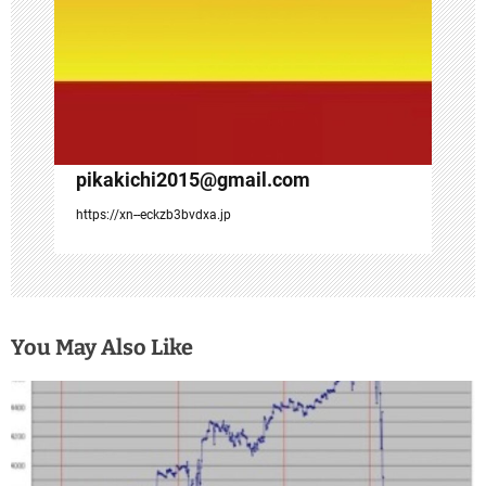
pikakichi2015@gmail.com
https://xn--eckzb3bvdxa.jp
You May Also Like