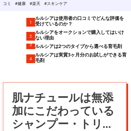
c
コミ
#健康
#楽天
#スキンケア
o
l
o
ルルシアは使用者の口コミでどんな評価を
r
1
受けているのか？
m
ルルシアをオークションで購入してはいけ
o
2
d
ない理由
e
3
ルルシアは2つのタイプから選べる育毛剤
ルルシアは実質3ヶ月分のお試しができる育
4
毛剤
肌ナチュールは無添
加にこだわっている
シャンプー・トリー