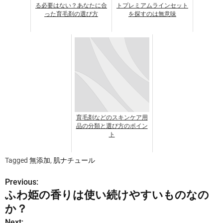
る必要はない？あなたに合
トプレミアムラインセット
った育毛剤の選び方
を探すのは無意味
育毛剤などのスキンケア用
品の分類と選び方のポイン
ト
Tagged
無添加
,
肌ナチュール
Previous:
投
ふわ姫の香りは使い続けやすいものなの
稿
か？
ナ
Next: