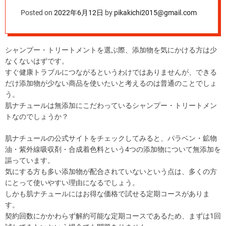
トメントなのか？
Posted on
2022年6月12日
by
pikakichi2015@gmail.com
シャンプー・トリートメントを選ぶ際、添加物を気にかける方は少
なくないはずです。
すぐ健康トラブルにつながるというわけではありませんが、できる
だけ添加物が少ない商品を使いたいと考えるのは普通のことでしょ
う。
肌ナチュールは無添加にこだわっているシャンプー・トリートメン
トなのでしょうか？
肌ナチュールの公式サイトをチェックしてみると、パラベン・鉱物
油・紫外線吸収剤・合成着色料という4つの添加物について無添加を
謳っています。
気にする方も多い添加物が配合されていないという点は、多くの方
にとって使いやすい理由になるでしょう。
しかも肌ナチュールにはお得な価格で試せる定期コースがありま
す。
契約回数にかかわらず解約可能な定期コースであるため、まずは1回