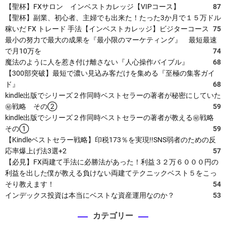
【聖杯】FXサロン インベストカレッジ【VIPコース】
87
【聖杯】副業、初心者、主婦でも出来た！たった3か月で１５万ドル
稼いだ FX トレード 手法【インベストカレッジ】ビジターコース
75
最小の努力で最大の成果を『最小限のマーケティング』 最短最速
で月10万を
74
魔法のように人を惹き付け離さない『人心操作バイブル』
68
【300部突破】最短で濃い見込み客だけを集める『至極の集客ガイ
ド』
68
kindle出版でシリーズ２作同時ベストセラーの著者が秘密にしていた
㊙戦略 その②
59
kindle出版でシリーズ２作同時ベストセラーの著者が教える㊙戦略
その①
59
【Kindleベストセラー戦略】印税173％を実現!!SNS弱者のための反
応率爆上げ法3選+2
57
【必見】FX両建て手法に必勝法があった！利益３２万６０００円の
利益を出した僕が教える負けない両建てテクニックベスト５をこっ
そり教えます！
54
インデックス投資は本当にベストな資産運用なのか？
53
カテゴリー