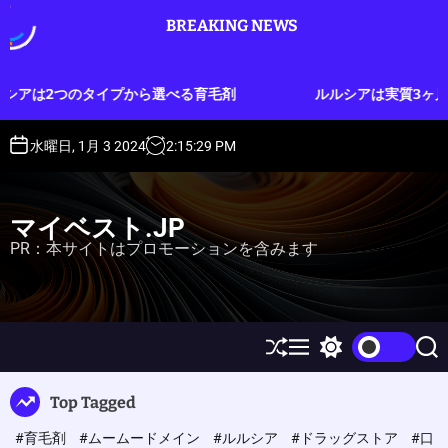
S
BREAKING NEWS
k
i
p
プから選べる育毛剤
ルルシアは実質3ヶ月分のお試しができ
t
o
c
水曜日, 1月 3 2024
2
:
15
:
30
PM
o
n
t
マイベスト.JP
e
PR：本サイトはプロモーションを含みます
n
t
S
M
S
S
h
e
w
e
u
n
i
a
Top Tagged
ff
u
t
r
l
c
c
#育毛剤
#ムームードメイン
#ルルシア
#ドラッグストア
#口
e
h
h