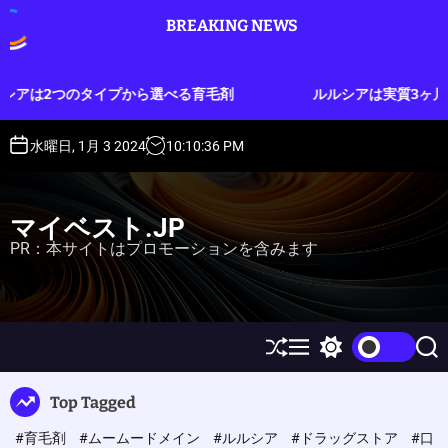
S
BREAKING NEWS
k
i
p
から選べる育毛剤
ルルシアは実質3ヶ月分のお試しができる
t
o
c
水曜日, 1月 3 2024
10
:
10
:
37
PM
o
n
t
マイベスト.JP
e
PR：本サイトはプロモーションを含みます
n
t
S
M
S
S
h
e
w
e
u
n
i
a
Top Tagged
ff
u
t
r
l
c
c
#育毛剤
#ムームードメイン
#ルルシア
#ドラッグストア
#口
e
h
h