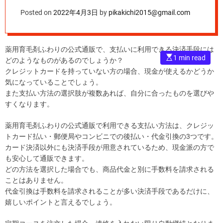
Posted on
2022年4月3日
by
pikakichi2015@gmail.com
薬用育毛剤ふわりの公式通販で、支払いに利用できる決済手段には
E
1 min read
どのようなものがあるのでしょうか？
s
t
クレジットカードを持っていない方の場合、現金が使えるかどうか
i
気になっていることでしょう。
m
a
また支払い方法の選択肢が複数あれば、自分に合ったものを選びや
t
すくなります。
e
d
r
薬用育毛剤ふわりの公式通販で利用できる支払い方法は、クレジッ
e
a
トカード払い・郵便局やコンビニでの後払い・代金引換の3つです。
d
t
カード決済以外にも決済手段が用意されているため、現金派の方で
i
も安心して通販できます。
m
e
どの方法を選択した場合でも、商品代金と別に手数料を請求される
ことはありません。
代金引換は手数料を請求されることが多い決済手段であるだけに、
嬉しいポイントと言えるでしょう。