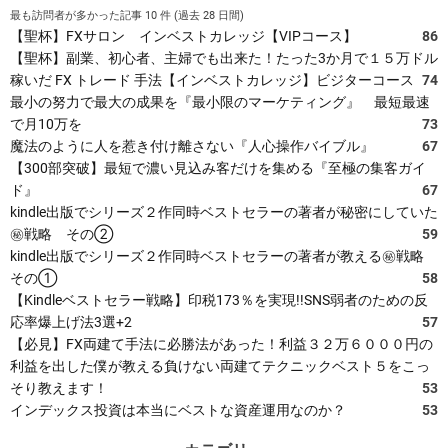
最も訪問者が多かった記事 10 件 (過去 28 日間)
【聖杯】FXサロン インベストカレッジ【VIPコース】
86
【聖杯】副業、初心者、主婦でも出来た！たった3か月で１５万ドル
稼いだ FX トレード 手法【インベストカレッジ】ビジターコース
74
最小の努力で最大の成果を『最小限のマーケティング』 最短最速
で月10万を
73
魔法のように人を惹き付け離さない『人心操作バイブル』
67
【300部突破】最短で濃い見込み客だけを集める『至極の集客ガイ
ド』
67
kindle出版でシリーズ２作同時ベストセラーの著者が秘密にしていた
㊙戦略 その②
59
kindle出版でシリーズ２作同時ベストセラーの著者が教える㊙戦略
その①
58
【Kindleベストセラー戦略】印税173％を実現!!SNS弱者のための反
応率爆上げ法3選+2
57
【必見】FX両建て手法に必勝法があった！利益３２万６０００円の
利益を出した僕が教える負けない両建てテクニックベスト５をこっ
そり教えます！
53
インデックス投資は本当にベストな資産運用なのか？
53