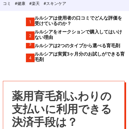
c
コミ
#健康
#楽天
#スキンケア
o
l
o
ルルシアは使用者の口コミでどんな評価を
r
1
受けているのか？
m
ルルシアをオークションで購入してはいけ
o
2
d
ない理由
e
3
ルルシアは2つのタイプから選べる育毛剤
ルルシアは実質3ヶ月分のお試しができる育
4
毛剤
薬用育毛剤ふわりの
支払いに利用できる
決済手段は？