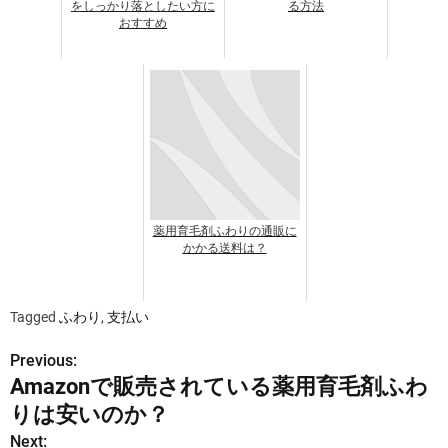
をしっかり落としたい方に
る方法
おすすめ
薬用育毛剤ふわりの通販に
かかる送料は？
Tagged
ふわり
,
支払い
Previous:
投
Amazonで販売されている薬用育毛剤ふわ
稿
りは安いのか？
ナ
Next: