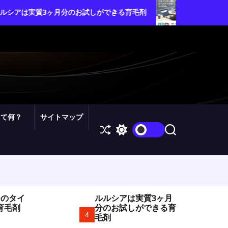
ムームードメイン・カスタム設定で
のお試しができる育毛剤
を自由自在にコントロールしよう
って何？
サイトマップ
S
S
S
h
w
e
u
i
a
ff
t
r
l
c
c
e
h
h
c
o
つのタイ
ルルシアは実質3ヶ月
l
育毛剤
分のお試しができる育
o
4
毛剤
r