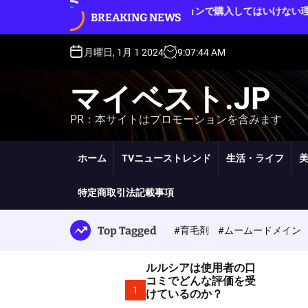
S
ルルシアをオークションで購入してはいけない理
BREAKING NEWS
ルルシ
k
由
i
p
月曜日, 1月 1 2024
9
:
07
:
45
AM
t
o
マイベスト.JP
c
o
PR：本サイトはプロモーションを含みます
n
t
e
ホーム
TVニューストレンド
生活・ライフ
n
t
特定商取引法記載事項
Top Tagged
#育毛剤
#ムームードメイン
ルルシアは使用者の口
コミでどんな評価を受
1
けているのか？