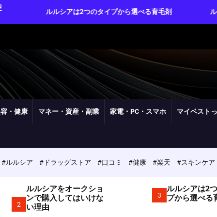
アは2つのタイプから選べる育毛剤
ルルシアは実質3ヶ月分
美容・健康
マネー・資産・副業
家電・PC・スマホ
マイベスト
#ルルシア
#ドラッグストア
#口コミ
#健康
#楽天
#スキンケア
ルルシアをオークショ
ルルシアは2
3
ンで購入してはいけな
プから選べる
2
い理由