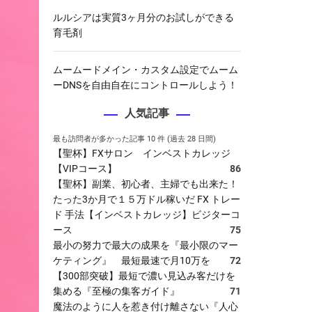
ルルシアは実質3ヶ月分のお試しができる
育毛剤
ムームードメイン・カスタム設定でムーム
ーDNSを自由自在にコントロールしよう！
人気記事
最も訪問者が多かった記事 10 件 (過去 28 日間)
【聖杯】FXサロン インベストカレッジ
【VIPコース】
86
【聖杯】副業、初心者、主婦でも出来た！
たった3か月で１５万ドル稼いだ FX トレー
ド 手法【インベストカレッジ】ビジターコ
ース
75
最小の努力で最大の成果を『最小限のマー
ケティング』 最短最速で月10万を
72
【300部突破】最短で濃い見込み客だけを
集める『至極の集客ガイド』
71
魔法のように人を惹き付け離さない『人心