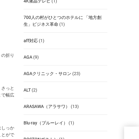
4K液晶テレビ
(1)
700人の村がひとつのホテルに 「地方創
生」ビジネス革命
(1)
aff対応
(1)
トの折り
AGA
(9)
AGAクリニック・サロン
(23)
、さっと
ALT
(2)
まで幅広
ARASAWA（アラサワ）
(13)
Blu-ray（ブルーレイ）
(1)
はしっか
ことがで
【た