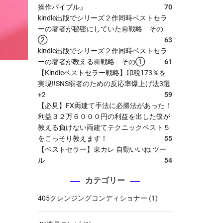
操作バイブル』
70
kindle出版でシリーズ２作同時ベストセラ
ーの著者が秘密にしていた㊙戦略 その
②
63
kindle出版でシリーズ２作同時ベストセラ
ーの著者が教える㊙戦略 その①
61
【Kindleベストセラー戦略】印税173％を
実現!!SNS弱者のための反応率爆上げ法3選
+2
59
【必見】FX両建て手法に必勝法があった！
利益３２万６０００円の利益を出した僕が
教える負けない両建てテクニックベスト５
をこっそり教えます！
55
【ベストセラー】東カレ 自動いいね ツー
ル
54
カテゴリー
405クレンジングコンディショナー
(1)