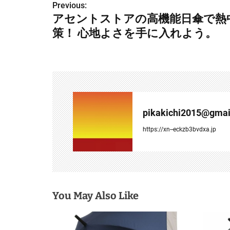
Previous:
投
アセントストアの高機能日傘で熱
稿
策！ 心地よさを手に入れよう。
ナ
ビ
ゲ
ー
pikakichi2015@gmai
シ
https://xn--eckzb3bvdxa.jp
ョ
ン
You May Also Like