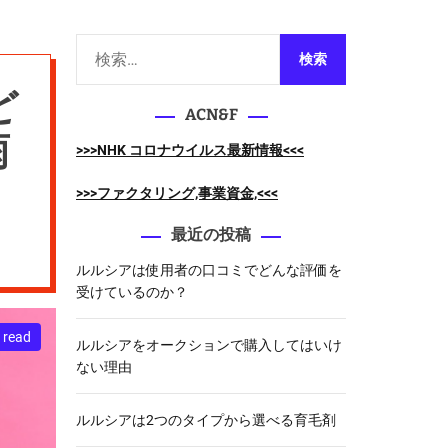
m
o
d
検
e
索
:
ACN&F
雨
>>>NHK コロナウイルス最新情報<<<
>>>ファクタリング,事業資金,<<<
最近の投稿
ルルシアは使用者の口コミでどんな評価を
受けているのか？
 read
ルルシアをオークションで購入してはいけ
ない理由
ルルシアは2つのタイプから選べる育毛剤