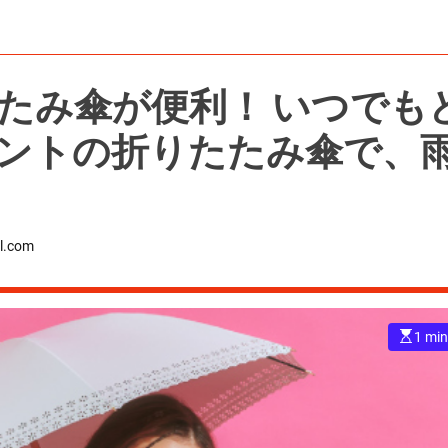
が便利！ いつでもど
ントの折りたたみ傘で、
l.com
E
1 min
s
t
i
m
a
t
e
d