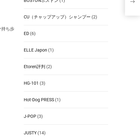
BOSTONボストン
(1)
トに
CU（チャップアップ）シャンプー
(2)
ひ持ち歩
ED
(6)
ELLE Japon
(1)
Etoren評判
(2)
HG-101
(3)
Hot-Dog PRESS
(1)
J-POP
(3)
JUSTY
(14)