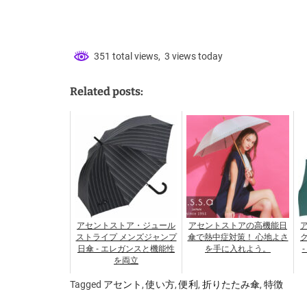
351 total views, 3 views today
Related posts:
アセントストア・ジュール
アセントストアの高機能日
ストライプ メンズジャンプ
傘で熱中症対策！ 心地よさ
日傘 - エレガンスと機能性
を手に入れよう。
を両立
Tagged
アセント
,
使い方
,
便利
,
折りたたみ傘
,
特徴