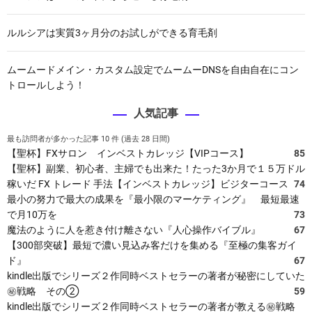
ルルシアは実質3ヶ月分のお試しができる育毛剤
ムームードメイン・カスタム設定でムームーDNSを自由自在にコン
トロールしよう！
人気記事
最も訪問者が多かった記事 10 件 (過去 28 日間)
【聖杯】FXサロン インベストカレッジ【VIPコース】
85
【聖杯】副業、初心者、主婦でも出来た！たった3か月で１５万ドル
稼いだ FX トレード 手法【インベストカレッジ】ビジターコース
74
最小の努力で最大の成果を『最小限のマーケティング』 最短最速
で月10万を
73
魔法のように人を惹き付け離さない『人心操作バイブル』
67
【300部突破】最短で濃い見込み客だけを集める『至極の集客ガイ
ド』
67
kindle出版でシリーズ２作同時ベストセラーの著者が秘密にしていた
㊙戦略 その②
59
kindle出版でシリーズ２作同時ベストセラーの著者が教える㊙戦略