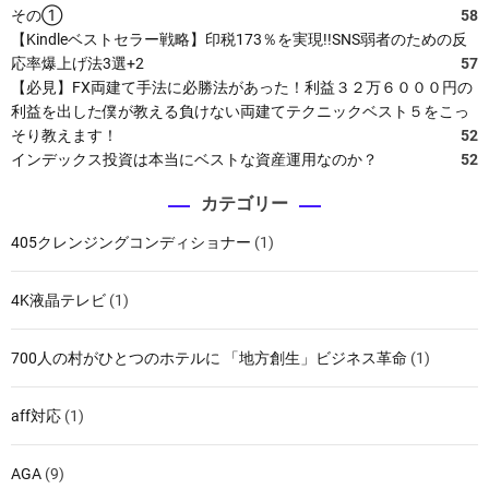
その①
58
【Kindleベストセラー戦略】印税173％を実現!!SNS弱者のための反
応率爆上げ法3選+2
57
【必見】FX両建て手法に必勝法があった！利益３２万６０００円の
利益を出した僕が教える負けない両建てテクニックベスト５をこっ
そり教えます！
52
インデックス投資は本当にベストな資産運用なのか？
52
カテゴリー
405クレンジングコンディショナー
(1)
4K液晶テレビ
(1)
700人の村がひとつのホテルに 「地方創生」ビジネス革命
(1)
aff対応
(1)
AGA
(9)