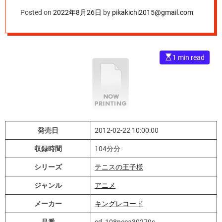
Posted on
2022年8月26日
by
pikakichi2015@gmail.com
E
1 min read
s
t
i
m
a
t
e
d
r
e
発売日
2012-02-22 10:00:00
a
d
t
収録時間
104分分
i
m
シリーズ
テニスの王子様
e
ジャンル
アニメ
メーカー
キングレコード