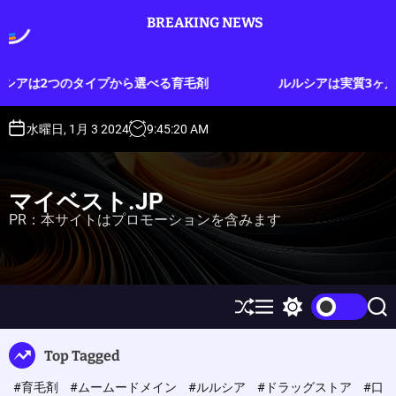
S
BREAKING NEWS
k
i
p
から選べる育毛剤
ルルシアは実質3ヶ月分のお試しができる
t
o
c
水曜日, 1月 3 2024
9
:
45
:
21
AM
o
n
t
マイベスト.JP
e
PR：本サイトはプロモーションを含みます
n
t
S
M
S
S
h
e
w
e
u
n
i
a
Top Tagged
ff
u
t
r
l
c
c
#育毛剤
#ムームードメイン
#ルルシア
#ドラッグストア
#口
e
h
h