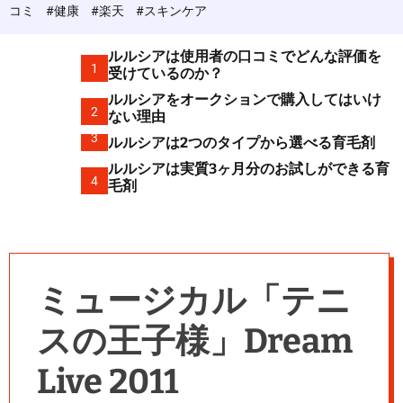
c
コミ
#健康
#楽天
#スキンケア
o
l
o
ルルシアは使用者の口コミでどんな評価を
r
1
受けているのか？
m
ルルシアをオークションで購入してはいけ
o
2
d
ない理由
e
3
ルルシアは2つのタイプから選べる育毛剤
ルルシアは実質3ヶ月分のお試しができる育
4
毛剤
ミュージカル「テニ
スの王子様」Dream
Live 2011