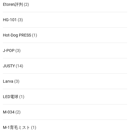
Etoren評判
(2)
HG-101
(3)
Hot-Dog PRESS
(1)
J-POP
(3)
JUSTY
(14)
Larva
(3)
LED電球
(1)
M-034
(2)
M-1育毛ミスト
(1)