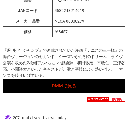
品番
cd_108neca30279s
JANコード
4582243214919
メーカー品番
NECA-00030279
価格
￥3457
『週刊少年ジャンプ』で連載されていた漫画『テニスの王子様』の
舞台ヴァージョンのセカンド・シーズンから初のドリーム・ライヴ
公演を収めた2枚組アルバム。小越勇輝、和田琢磨、平牧仁、三津谷
亮、小関裕太といったキャストが、歌と演技による熱いパフォーマ
ンスを繰り広げている。
DMMで見る
207 total views, 1 views today