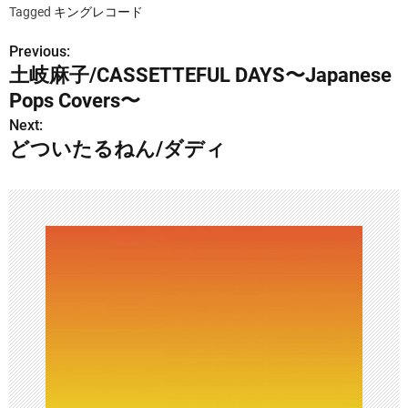
Tagged
キングレコード
Previous:
投
土岐麻子/CASSETTEFUL DAYS〜Japanese
稿
Pops Covers〜
ナ
Next:
どついたるねん/ダディ
ビ
ゲ
ー
シ
ョ
ン