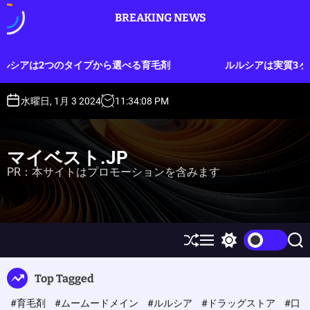
S
BREAKING NEWS
k
i
p
プから選べる育毛剤
ルルシアは実質3ヶ月分のお試しができ
t
o
c
水曜日, 1月 3 2024
11
:
34
:
09
PM
o
n
t
マイベスト.JP
e
PR：本サイトはプロモーションを含みます
n
t
S
M
S
S
h
e
w
e
u
n
i
a
Top Tagged
ff
u
t
r
l
c
c
#育毛剤
#ムームードメイン
#ルルシア
#ドラッグストア
#口
e
h
h