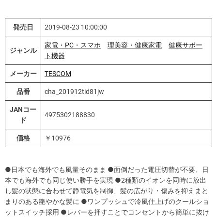
発売日
2019-08-23 10:00:00
家電・PC・スマホ
理美容・健康家電
健康サポー
ジャンル
ト機器
メーカー
TESCOM
品番
cha_201912tid81jw
JANコー
4975302188830
ド
価格
￥10976
●日本でも海外でも風量そのまま ●面倒だった電圧切替が不要、日
本でも海外でも同じ使い勝手を実現 ●2種類のイオンを同時に放出
し髪の状態に合わせて静電気を制御、髪の広がり・傷みを抑えまと
まりのある艶やかな髪に ●ワンプッシュで冷風仕上げのクールショ
ットスイッチ採用 ●レバーを押すことでコンセントから簡単に抜け