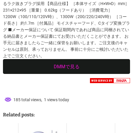
るラク抜きプラグ採用 【商品仕様】 ［本体サイズ（H×W×D）mm］
231×212×95 ［重量］ 0.62kg（フードあり） ［消費電力］
1200W（100/110/120V時）、1300W（200/220/240V時） ［コー
ド長さ］ 約1.7m ［付属品］ モイスチャーフード、Cタイプ変換プラ
グ ■メーカー保証について 保証期間内であれば商品に同梱されてい
る納品書とメーカー保証書にてお受けいただくことができます。 お
手元に届きましたらご一緒に保管をお願いします。ご注文後のキャ
ンセルは原則、承っておりません。 事前に十分にご検討いただいた
上でご注文ください。
DMMで見る
185 total views, 1 views today
Related posts: