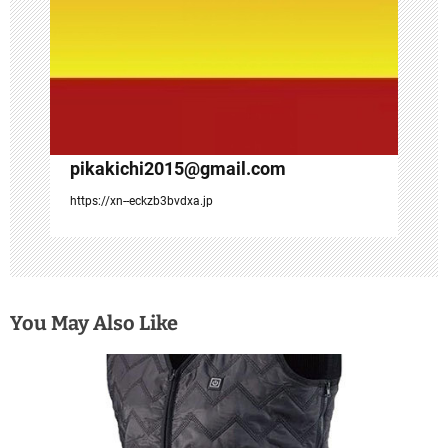
pikakichi2015@gmail.com
https://xn--eckzb3bvdxa.jp
You May Also Like