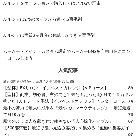
ルルシアをオークションで購入してはいけない理由
ルルシアは2つのタイプから選べる育毛剤
ルルシアは実質3ヶ月分のお試しができる育毛剤
ムームードメイン・カスタム設定でムームーDNSを自由自在にコン
トロールしよう！
人気記事
最も訪問者が多かった記事 10 件 (過去 28 日間)
【聖杯】FXサロン インベストカレッジ【VIPコース】
86
【聖杯】副業、初心者、主婦でも出来た！たった3か月で１５万ドル
稼いだ FX トレード 手法【インベストカレッジ】ビジターコース
74
最小の努力で最大の成果を『最小限のマーケティング』 最短最速
で月10万を
73
魔法のように人を惹き付け離さない『人心操作バイブル』
67
【300部突破】最短で濃い見込み客だけを集める『至極の集客ガイ
ド』
67