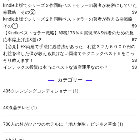
kindle出版でシリーズ２作同時ベストセラーの著者が秘密にしていた
㊙戦略 その②
59
kindle出版でシリーズ２作同時ベストセラーの著者が教える㊙戦略
その①
59
【Kindleベストセラー戦略】印税173％を実現!!SNS弱者のための反
応率爆上げ法3選+2
57
【必見】FX両建て手法に必勝法があった！利益３２万６０００円の
利益を出した僕が教える負けない両建てテクニックベスト５をこっ
そり教えます！
53
インデックス投資は本当にベストな資産運用なのか？
53
カテゴリー
405クレンジングコンディショナー
(1)
4K液晶テレビ
(1)
700人の村がひとつのホテルに 「地方創生」ビジネス革命
(1)