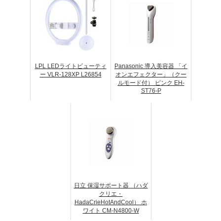
LPL LEDライトビューティ
Panasonic 導入美容器 「イ
ー VLR-128XP L26854
オンエフェクター」（クー
ルモード付） ピンク EH-
ST76-P
日立 保湿サポート器 （ハダ
クリエ・
HadaCrieHotAndCool） ホ
ワイト CM-N4800-W