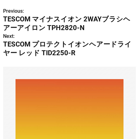
Previous:
投
TESCOM マイナスイオン 2WAYブラシヘ
稿
アーアイロン TPH2820-N
ナ
Next:
TESCOM プロテクトイオンヘアードライ
ビ
ヤー レッド TID2250-R
ゲ
ー
シ
ョ
ン