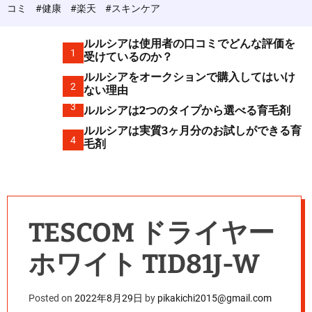
c
コミ
#健康
#楽天
#スキンケア
o
l
o
ルルシアは使用者の口コミでどんな評価を
r
1
受けているのか？
m
ルルシアをオークションで購入してはいけ
o
2
d
ない理由
e
3
ルルシアは2つのタイプから選べる育毛剤
ルルシアは実質3ヶ月分のお試しができる育
4
毛剤
TESCOM ドライヤー
ホワイト TID81J-W
Posted on
2022年8月29日
by
pikakichi2015@gmail.com