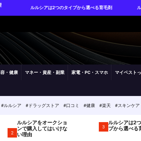
ルシアは2つのタイプから選べる育毛剤
ルルシアは実質3
美容・健康
マネー・資産・副業
家電・PC・スマホ
マイベスト
#ルルシア
#ドラッグストア
#口コミ
#健康
#楽天
#スキンケア
ルルシアをオークショ
ルルシアは2
3
ンで購入してはいけな
プから選べる
2
い理由