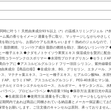
同時に叶う！ 天然由来成分93％以上（*）の温感スリミングジェル（*
ャーム風の香りをイメージ 適量を手に取り、マッサージしながらやさし
焼を助けながら、お肌のケアも出来ちゃいます！ 熱めのジェルなので、
！ 脂肪燃焼、リンパケア成分 脂肪の燃焼を助け、溜めないリンパケア 
ヒー種子エキス ●クダモノトケイソウ果実エキス 保湿成分を贅沢に配合
溶性コラーゲンクロスポリマー ●水溶性プロテオグリカン ●セラミドAP
や美白ケアに ●アスコルビルグルコシド フリー項目:シリコン、紫外線吸
由来成分 【商品仕様】 ●全成分:水、BG、グリセリン、エタノール、
ス、マテチャ葉エキス、コーヒー種子エキス、ヒアルロン酸Na、水溶
P、セラミドNP、アスコルビルグルコシド、PEG-40水添ヒマシ油、P
ル、セチルヒドロキシエチルセルロース、カルボマー、キサンタンガム、水
ラベン、プロピルパラベン ●内容量:150g ●保存方法:直射日光や高
 ●生産国:日本 ●使用方法:適量を手に取り、マッサージをしながら
保証期間内であれば商品に同梱されている納品書とメーカー保証書にてお
保管をお願いします。ご注文後のキャンセルは原則、承っておりません。