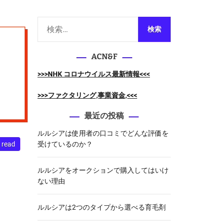
m
o
d
検
e
索
:
ACN&F
>>>NHK コロナウイルス最新情報<<<
>>>ファクタリング,事業資金,<<<
最近の投稿
ルルシアは使用者の口コミでどんな評価を
 read
受けているのか？
ルルシアをオークションで購入してはいけ
ない理由
ルルシアは2つのタイプから選べる育毛剤