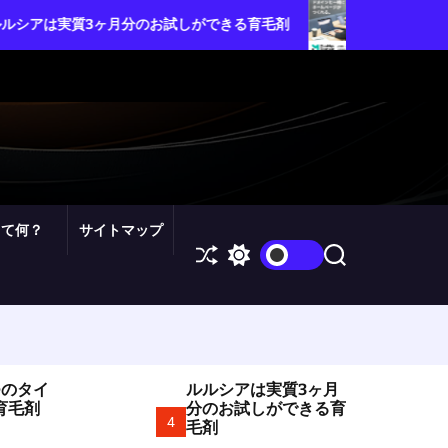
ムームードメイン・カスタム設
ヶ月分のお試しができる育毛剤
を自由自在にコントロールし
って何？
サイトマップ
S
S
S
h
w
e
u
i
a
ff
t
r
l
c
c
e
h
h
c
o
つのタイ
ルルシアは実質3ヶ月
l
育毛剤
分のお試しができる育
o
4
毛剤
r