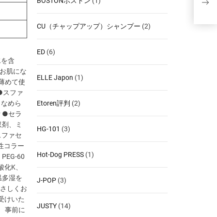
BOSTONボストン
(1)
ョン 
CU（チャップアップ）シャンプー
(2)
ED
(6)
水を含
くお肌にな
ELLE Japon
(1)
薄めて使
●スファ
 なめら
Etoren評判
(2)
 ●セラ
収剤、ミ
HG-101
(3)
スファセ
性コラー
Hot-Dog PRESS
(1)
EG-60
酸化K、
温多湿を
J-POP
(3)
やさしくお
受けいた
JUSTY
(14)
 事前に