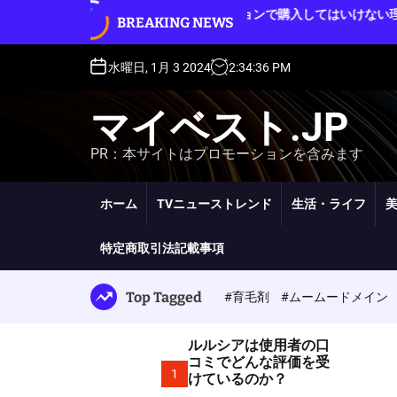
S
ルルシアをオークションで購入してはいけない理
BREAKING NEWS
ル
k
由
i
p
水曜日, 1月 3 2024
2
:
34
:
37
PM
t
o
マイベスト.JP
c
o
PR：本サイトはプロモーションを含みます
n
t
e
ホーム
TVニューストレンド
生活・ライフ
n
t
特定商取引法記載事項
Top Tagged
#育毛剤
#ムームードメイン
ルルシアは使用者の口
コミでどんな評価を受
1
けているのか？