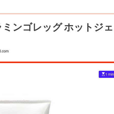
g フラミンゴレッグ ホットジェ
l.com
E
1 min
s
t
i
m
a
t
e
d
r
e
a