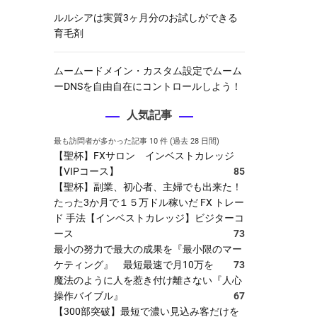
ルルシアは実質3ヶ月分のお試しができる
育毛剤
ムームードメイン・カスタム設定でムーム
ーDNSを自由自在にコントロールしよう！
人気記事
最も訪問者が多かった記事 10 件 (過去 28 日間)
【聖杯】FXサロン インベストカレッジ
【VIPコース】
85
【聖杯】副業、初心者、主婦でも出来た！
たった3か月で１５万ドル稼いだ FX トレー
ド 手法【インベストカレッジ】ビジターコ
ース
73
最小の努力で最大の成果を『最小限のマー
ケティング』 最短最速で月10万を
73
魔法のように人を惹き付け離さない『人心
操作バイブル』
67
【300部突破】最短で濃い見込み客だけを