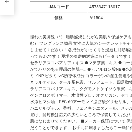
JANコード
4573347113017
価格
￥1504
憧れの美脚線（*） 脂肪燃焼しながら美肌＆保湿ケアも
む） フレグランス効果 女性に人気のシークレットチ
じませてください！ 各成分がゆっくりと浸透し脂肪燃
ってもOKです！ 夏場の冷房病対策にもピッタリです！
セラリアスコパアリアエキス ●マテ茶葉エキス ●コー
かでハリのある理想の美肌へ… ●ヒアルロン酸Na ●水
ミドNP ビタミンC誘導体成分 コラーゲンの産生促進
ネラルオイル、タール系色素、サルフェート、四足動物
ラリアスコパリアエキス、クダモノトケイソウ果実エキ
ゲンクロスポリマー、水溶性プロテオグリカン、セラミドA
水添ヒマシ油、PEG-60アーモンド脂肪酸グリセリ
バニリルブチル、香料、フェノキシエタノール、メチルパ
避け、開封後は湿気の少ないところで保管してください。
肌になじませてください。 ■メーカー保証について 
だくことができます。 お手元に届きましたらご一緒に