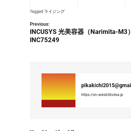
Tagged
ライジング
Previous:
投
INCUSYS 光美容器（Narimita-M3
稿
INC75249
ナ
ビ
ゲ
ー
pikakichi2015@gmai
シ
https://xn--eckzb3bvdxa.jp
ョ
ン