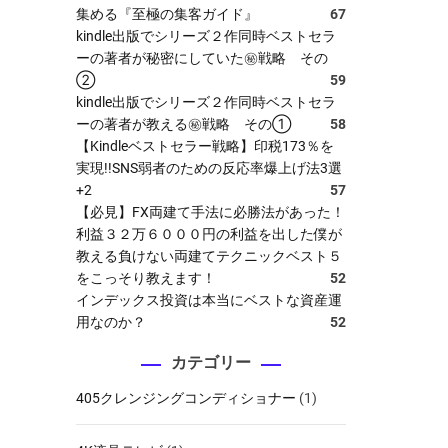
集める『至極の集客ガイド』
67
kindle出版でシリーズ２作同時ベストセラ
ーの著者が秘密にしていた㊙戦略 その
②
59
kindle出版でシリーズ２作同時ベストセラ
ーの著者が教える㊙戦略 その①
58
【Kindleベストセラー戦略】印税173％を
実現!!SNS弱者のための反応率爆上げ法3選
+2
57
【必見】FX両建て手法に必勝法があった！
利益３２万６０００円の利益を出した僕が
教える負けない両建てテクニックベスト５
をこっそり教えます！
52
インデックス投資は本当にベストな資産運
用なのか？
52
カテゴリー
405クレンジングコンディショナー
(1)