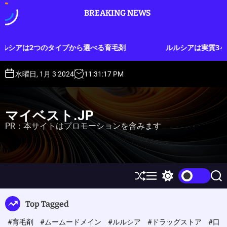
S
BREAKING NEWS
k
i
p
プから選べる育毛剤
ルルシアは実質3ヶ月分のお試しができ
t
o
c
水曜日, 1月 3 2024
11
:
31
:
18
PM
o
n
t
マイベスト.JP
e
PR：本サイトはプロモーションを含みます
n
t
S
M
S
S
h
e
w
e
u
n
i
a
Top Tagged
ff
u
t
r
l
c
c
#育毛剤
#ムームードメイン
#ルルシア
#ドラッグストア
#口
e
h
h