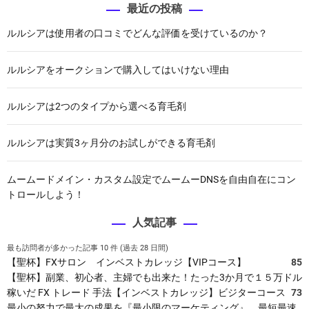
最近の投稿
ルルシアは使用者の口コミでどんな評価を受けているのか？
ルルシアをオークションで購入してはいけない理由
ルルシアは2つのタイプから選べる育毛剤
ルルシアは実質3ヶ月分のお試しができる育毛剤
ムームードメイン・カスタム設定でムームーDNSを自由自在にコン
トロールしよう！
人気記事
最も訪問者が多かった記事 10 件 (過去 28 日間)
【聖杯】FXサロン インベストカレッジ【VIPコース】
85
【聖杯】副業、初心者、主婦でも出来た！たった3か月で１５万ドル
稼いだ FX トレード 手法【インベストカレッジ】ビジターコース
73
最小の努力で最大の成果を『最小限のマーケティング』 最短最速