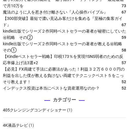
で月10万を
73
魔法のように人を惹き付け離さない『人心操作バイブル』
67
【300部突破】最短で濃い見込み客だけを集める『至極の集客ガイ
ド』
67
kindle出版でシリーズ２作同時ベストセラーの著者が秘密にしていた
㊙戦略 その②
59
kindle出版でシリーズ２作同時ベストセラーの著者が教える㊙戦略
その①
58
【Kindleベストセラー戦略】印税173％を実現!!SNS弱者のための反
応率爆上げ法3選+2
57
【必見】FX両建て手法に必勝法があった！利益３２万６０００円の
利益を出した僕が教える負けない両建てテクニックベスト５をこっ
そり教えます！
52
インデックス投資は本当にベストな資産運用なのか？
52
カテゴリー
405クレンジングコンディショナー
(1)
4K液晶テレビ
(1)