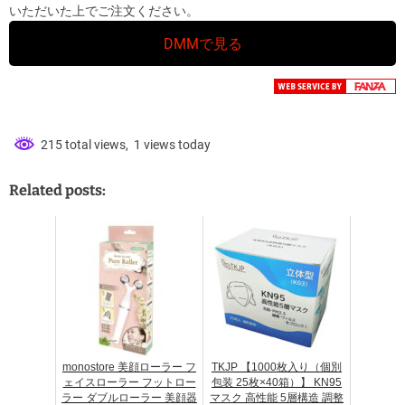
いただいた上でご注文ください。
DMMで見る
215 total views, 1 views today
Related posts:
monostore 美顔ローラー フ
TKJP 【1000枚入り（個別
ェイスローラー フットロー
包装 25枚×40箱）】 KN95
ラー ダブルローラー 美顔器
マスク 高性能 5層構造 調整