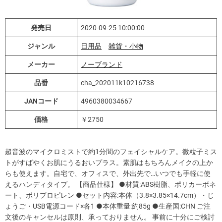
発売日
2020-09-25 10:00:00
ジャンル
日用品
雑貨・小物
メーカー
ノーブランド
品番
cha_202011k10216738
JANコード
4960380034667
価格
￥2750
超音波のマイクロミストで約1分間のフェイシャルケア。微粒子ミス
トがすばやくお肌にうるおいプラス。素肌はもちろんメイクの上か
らも使えます。自宅で、オフィスで、外出先で…いつでも手軽に使
えるハンディタイプ。 【商品仕様】 ●材質:ABS樹脂、ポリカーボネ
ート、ポリプロピレン ●セット内容:本体（3.8×3.85×14.7cm）・じ
ょうご・USB電源コード×各1 ●本体重量:約85g ●生産国:CHN ご注
文後のキャンセルは原則、承っておりません。 事前に十分にご検討