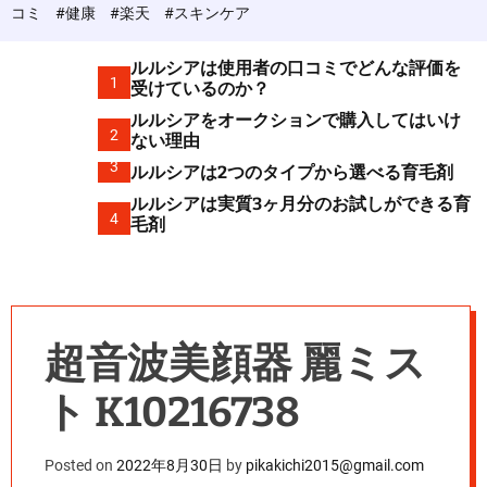
c
コミ
#健康
#楽天
#スキンケア
o
l
o
ルルシアは使用者の口コミでどんな評価を
r
1
受けているのか？
m
ルルシアをオークションで購入してはいけ
o
2
d
ない理由
e
3
ルルシアは2つのタイプから選べる育毛剤
ルルシアは実質3ヶ月分のお試しができる育
4
毛剤
超音波美顔器 麗ミス
ト K10216738
Posted on
2022年8月30日
by
pikakichi2015@gmail.com