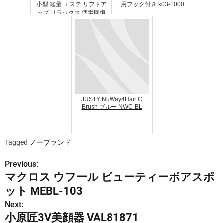
小型 軽量 エステ リフトア
用フック付き k03-1000
ップ リラックス 疲労回復
顔 腕 首 肩 腰 足 全身 ギフ
ト hac2814
JUSTY NuWay4Hair C
Brush ブルー NWC-BL
Tagged
ノーブランド
Previous:
投
マクロス ウフール ビューティーボアスポ
稿
ット MEBL-103
ナ
Next:
小原匠3V美顔器 VAL81871