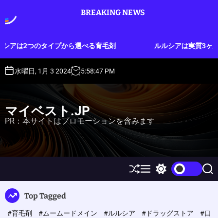
S
BREAKING NEWS
k
i
p
から選べる育毛剤
ルルシアは実質3ヶ月分のお試しができる
t
o
c
水曜日, 1月 3 2024
5
:
58
:
48
PM
o
n
t
マイベスト.JP
e
PR：本サイトはプロモーションを含みます
n
t
S
M
S
S
h
e
w
e
u
n
i
a
Top Tagged
ff
u
t
r
l
c
c
#育毛剤
#ムームードメイン
#ルルシア
#ドラッグストア
#口
e
h
h