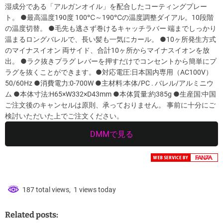
湿成分である「アルガンオイル」を配合したコーティングプレー
ト。 ●最高温度190度 100℃～190℃の温度調整ダイアル。10段階
の温度切替。 ●毛先も逃さず巻けるキャッチラバー 端までしっかり
温まるロングバレルで、長い髪も一気にカール。 ●10ヶ所発生方式
のマイナスイオン 両サイド、合計10ヶ所からマイナスイオンを放
出。 ●ラク抜きプラグ レバーを押すだけでコンセントから簡単にプ
ラグを抜くことができます。●対応電圧:日本国内専用（AC100V）
50/60Hz ●消費電力:0-700W ●主材料:本体/PC . バレル/アルミニウ
ム ●本体寸法:H65×W332×D43mm ●本体質量:約385g ●生産国:中国
ご注文後のキャンセルは原則、承っておりません。 事前に十分にご
検討いただいた上でご注文ください。
DMMで見る
187 total views, 1 views today
Related posts: