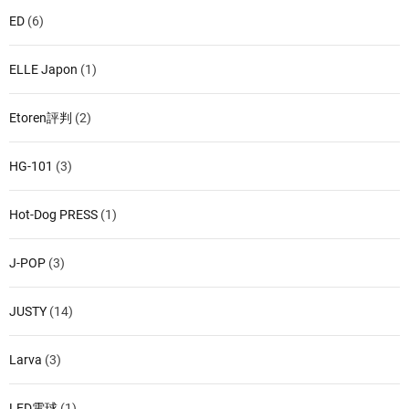
ED
(6)
ELLE Japon
(1)
Etoren評判
(2)
HG-101
(3)
Hot-Dog PRESS
(1)
J-POP
(3)
JUSTY
(14)
Larva
(3)
LED電球
(1)