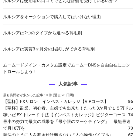
ルルシアは使用者の口コミでどんな評価を受けているのか？
ルルシアをオークションで購入してはいけない理由
ルルシアは2つのタイプから選べる育毛剤
ルルシアは実質3ヶ月分のお試しができる育毛剤
ムームードメイン・カスタム設定でムームーDNSを自由自在にコン
トロールしよう！
人気記事
最も訪問者が多かった記事 10 件 (過去 28 日間)
【聖杯】FXサロン インベストカレッジ【VIPコース】
86
【聖杯】副業、初心者、主婦でも出来た！たった3か月で１５万ドル
稼いだ FX トレード 手法【インベストカレッジ】ビジターコース
74
最小の努力で最大の成果を『最小限のマーケティング』 最短最速
で月10万を
73
魔法のように人を惹き付け離さない『人心操作バイブル』
67