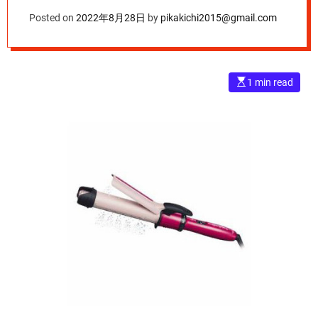
ークルピンク
Posted on
2022年8月28日
by
pikakichi2015@gmail.com
IPM1832-P
E
1 min read
s
t
i
m
a
t
e
d
r
e
a
d
t
i
m
e