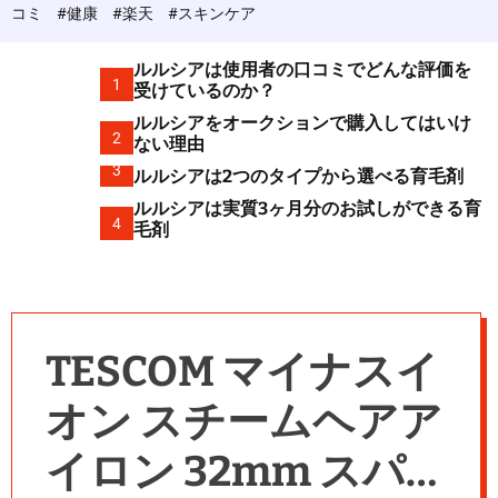
c
コミ
#健康
#楽天
#スキンケア
o
l
o
ルルシアは使用者の口コミでどんな評価を
r
1
受けているのか？
m
ルルシアをオークションで購入してはいけ
o
2
d
ない理由
e
3
ルルシアは2つのタイプから選べる育毛剤
ルルシアは実質3ヶ月分のお試しができる育
4
毛剤
TESCOM マイナスイ
オン スチームヘアア
イロン 32mm スパ