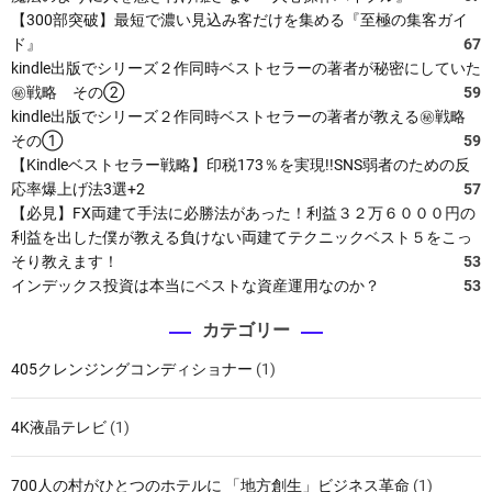
【300部突破】最短で濃い見込み客だけを集める『至極の集客ガイ
ド』
67
kindle出版でシリーズ２作同時ベストセラーの著者が秘密にしていた
㊙戦略 その②
59
kindle出版でシリーズ２作同時ベストセラーの著者が教える㊙戦略
その①
59
【Kindleベストセラー戦略】印税173％を実現!!SNS弱者のための反
応率爆上げ法3選+2
57
【必見】FX両建て手法に必勝法があった！利益３２万６０００円の
利益を出した僕が教える負けない両建てテクニックベスト５をこっ
そり教えます！
53
インデックス投資は本当にベストな資産運用なのか？
53
カテゴリー
405クレンジングコンディショナー
(1)
4K液晶テレビ
(1)
700人の村がひとつのホテルに 「地方創生」ビジネス革命
(1)