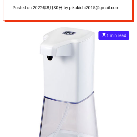
Posted on
2022年8月30日
by
pikakichi2015@gmail.com
E
1 min read
s
t
i
m
a
t
e
d
r
e
a
d
t
i
m
e