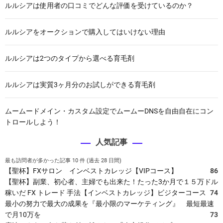
ルルシアは使用者の口コミでどんな評価を受けているのか？
ルルシアをオークションで購入してはいけない理由
ルルシアは2つのタイプから選べる育毛剤
ルルシアは実質3ヶ月分のお試しができる育毛剤
ムームードメイン・カスタム設定でムームーDNSを自由自在にコン
トロールしよう！
人気記事
最も訪問者が多かった記事 10 件 (過去 28 日間)
【聖杯】FXサロン インベストカレッジ【VIPコース】
86
【聖杯】副業、初心者、主婦でも出来た！たった3か月で１５万ドル
稼いだ FX トレード 手法【インベストカレッジ】ビジターコース
74
最小の努力で最大の成果を『最小限のマーケティング』 最短最速
で月10万を
73