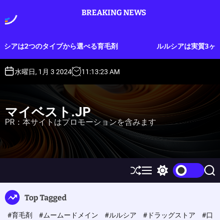
S
BREAKING NEWS
k
i
p
プから選べる育毛剤
ルルシアは実質3ヶ月分のお試しができ
t
o
c
水曜日, 1月 3 2024
11
:
13
:
24
AM
o
n
t
マイベスト.JP
e
PR：本サイトはプロモーションを含みます
n
t
S
M
S
S
h
e
w
e
u
n
i
a
Top Tagged
ff
u
t
r
l
c
c
#育毛剤
#ムームードメイン
#ルルシア
#ドラッグストア
#口
e
h
h