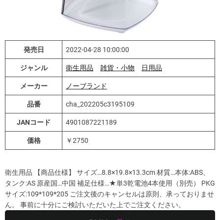
発売日
2022-04-28 10:00:00
ジャンル
衛生用品
雑貨・小物
日用品
メーカー
ノーブランド
品番
cha_202205c3195109
JANコード
4901087221189
価格
￥2750
衛生用品 【商品仕様】 サイズ…8.8×19.8×13.3cm 材質…本体:ABS、
タンク:AS 原産国…中国 補足仕様…★単3乾電池4本使用（別売） PKG
サイズ:109*109*205 ご注文後のキャンセルは原則、承っておりませ
ん。 事前に十分にご検討いただいた上でご注文ください。