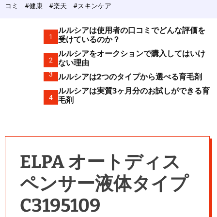
c
コミ
#健康
#楽天
#スキンケア
o
l
o
ルルシアは使用者の口コミでどんな評価を
r
1
受けているのか？
m
ルルシアをオークションで購入してはいけ
o
2
d
ない理由
e
3
ルルシアは2つのタイプから選べる育毛剤
ルルシアは実質3ヶ月分のお試しができる育
4
毛剤
ELPA オートディス
ペンサー液体タイプ
C3195109