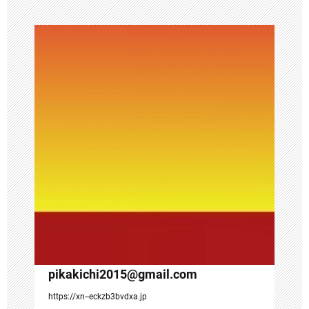
ー
シ
ョ
ン
pikakichi2015@gmail.com
https://xn--eckzb3bvdxa.jp