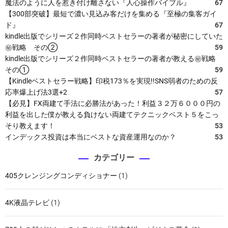
魔法のように人を惹き付け離さない『人心操作バイブル』
67
【300部突破】最短で濃い見込み客だけを集める『至極の集客ガイ
ド』
67
kindle出版でシリーズ２作同時ベストセラーの著者が秘密にしていた
㊙戦略 その②
59
kindle出版でシリーズ２作同時ベストセラーの著者が教える㊙戦略
その①
59
【Kindleベストセラー戦略】印税173％を実現!!SNS弱者のための反
応率爆上げ法3選+2
57
【必見】FX両建て手法に必勝法があった！利益３２万６０００円の
利益を出した僕が教える負けない両建てテクニックベスト５をこっ
そり教えます！
53
インデックス投資は本当にベストな資産運用なのか？
53
カテゴリー
405クレンジングコンディショナー
(1)
4K液晶テレビ
(1)