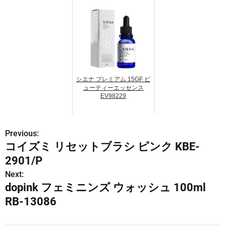
シエナ プレミアム 15GF ビ
ューティーエッセンス
EV98229
Previous:
投
コイズミ リセットブラシ ピンク KBE-
稿
2901/P
ナ
Next:
dopink フェミニンズ ウォッシュ 100ml
ビ
RB-13086
ゲ