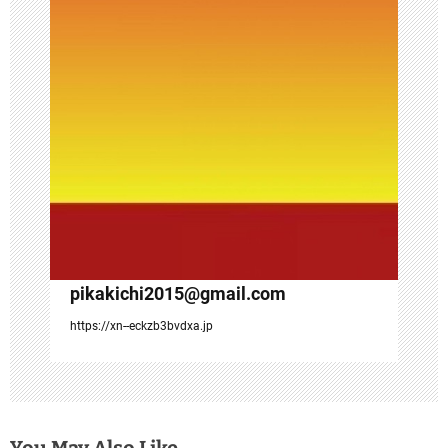
ン
pikakichi2015@gmail.com
https://xn--eckzb3bvdxa.jp