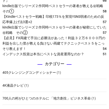
ド』
66
kindle出版でシリーズ２作同時ベストセラーの著者が教える㊙戦略
その①
58
【Kindleベストセラー戦略】印税173％を実現!!SNS弱者のための反
応率爆上げ法3選+2
57
kindle出版でシリーズ２作同時ベストセラーの著者が秘密にしていた
㊙戦略 その②
57
【必見】FX両建て手法に必勝法があった！利益３２万６０００円の
利益を出した僕が教える負けない両建てテクニックベスト５をこっ
そり教えます！
54
インデックス投資は本当にベストな資産運用なのか？
51
カテゴリー
405クレンジングコンディショナー
(1)
4K液晶テレビ
(1)
700人の村がひとつのホテルに 「地方創生」ビジネス革命
(1)