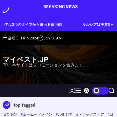
S
BREAKING NEWS
k
i
p
プから選べる育毛剤
ルルシアは実質3ヶ月分のお試しができ
t
o
c
金曜日, 1月 5 2024
6
:
39
:
51
AM
o
n
t
マイベスト.JP
e
PR：本サイトはプロモーションを含みます
n
t
S
M
S
S
h
e
w
e
u
n
i
a
Top Tagged
ff
u
t
r
l
c
c
#育毛剤
#ムームードメイン
#ルルシア
#ドラッグストア
#口
e
h
h