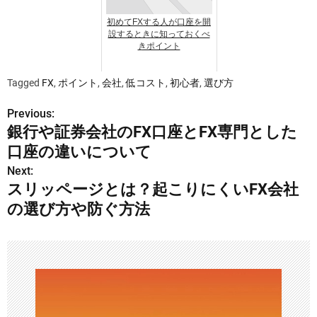
初めてFXする人が口座を開
設するときに知っておくべ
きポイント
Tagged
FX
,
ポイント
,
会社
,
低コスト
,
初心者
,
選び方
Previous:
投
銀行や証券会社のFX口座とFX専門とした
稿
口座の違いについて
ナ
Next:
スリッページとは？起こりにくいFX会社
ビ
の選び方や防ぐ方法
ゲ
ー
シ
ョ