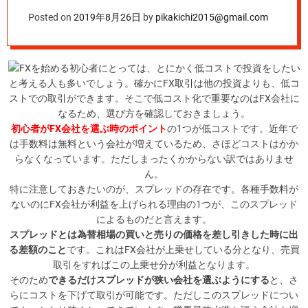
ト
Posted on
2019年8月26日
by
pikakichi2015@gmail.com
FXを始める初心者にとっては、とにかく低コストで投資をしたい
と考える人も多いでしょう。確かにFX取引は他の投資よりも、低コ
ストでの取引ができます。そこで低コスト化で重要なのはFX会社に
なるため、選び方を確認しておきましょう。
初心者がFX会社を選ぶ時のポイント
の1つが低コストです。近年で
は手数料は無料という会社が増えているため、さほどコストはかか
らなくなっています。ただしまったくかからない訳ではありませ
ん。
特に注意しておきたいのが、
スプレッドの存在
です。各種手数料が
ないのにFX会社が利益を上げられる理由の1つが、このスプレッド
によるものだと言えます。
スプレッドとは為替相場の買いと売りの価格を差し引きした時に出
る差額のこと
です。これはFX会社が上乗せしている分となり、売買
取引をすればこの上乗せ分が利益となります。
そのため
できるだけスプレッドが狭い会社を選ぶようにする
と、さ
らにコストを下げて取引が可能です。ただしこのスプレッドについ