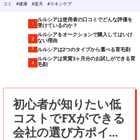
c
コミ
#健康
#楽天
#スキンケア
o
l
o
ルルシアは使用者の口コミでどんな評価を
r
1
受けているのか？
m
ルルシアをオークションで購入してはいけ
o
2
d
ない理由
e
3
ルルシアは2つのタイプから選べる育毛剤
ルルシアは実質3ヶ月分のお試しができる育
4
毛剤
初心者が知りたい低
コストでFXができる
会社の選び方ポイン