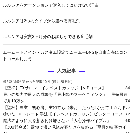
ルルシアをオークションで購入してはいけない理由
ルルシアは2つのタイプから選べる育毛剤
ルルシアは実質3ヶ月分のお試しができる育毛剤
ムームードメイン・カスタム設定でムームーDNSを自由自在にコン
トロールしよう！
人気記事
最も訪問者が多かった記事 10 件 (過去 28 日間)
【聖杯】FXサロン インベストカレッジ【VIPコース】
84
最小の努力で最大の成果を『最小限のマーケティング』 最短最速
で月10万を
74
【聖杯】副業、初心者、主婦でも出来た！たった3か月で１５万ドル
稼いだ FX トレード 手法【インベストカレッジ】ビジターコース
72
魔法のように人を惹き付け離さない『人心操作バイブル』
68
【300部突破】最短で濃い見込み客だけを集める『至極の集客ガイ