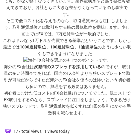
ても、かなり狭くなってきています。業界最狭水準と謳う会社も増
えてきており、各社ともに大きな差がなくなっているのも事実で
す。
そこで低コスト化を考えるのなら、
取引通貨単位
も注目しましょ
う。取引通貨単位とは取引をする時の最低単位を意味します。少し
前まではFXでは、1万通貨単位が一般的でした。
これはドルなら1万ドルが売買できる基準だということです。しかし
最近では
1000通貨単位、100通貨単位、1通貨単位
のように少ない取
引もできるようになりました。
海外FX会社を選ぶのも1つのポイントです。
海外のFX会社は
変動制のスプレッドを採用している
のですが、取引
量の多い時間帯であれば、国内のFX会社よりも狭いスプレッドで取
引が可能だからですただ海外のFX会社を使うのは怖いという初心者
も多いので、無理をする必要はありません。
初心者にむけた低コストのFX会社選びについて
でした。低コストで
FX取引をするのなら、スプレッドに注目をしましょう。できるだけ
狭いスプレッドで、取引通貨単位を低くすれば1回の取引にかかる手
数料を減らせます。
177 total views, 1 views today