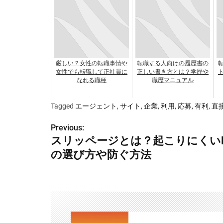
厳しい？女性の転職事情や
転職する人向けの履歴書の
女性でも転職して正社員に
正しい書き方とは？学歴や
なれる職種
職歴マニュアル
Tagged
エージェント
,
サイト
,
企業
,
利用
,
応募
,
有利
,
直
Previous:
投
スリッページとは？起こりにくい
稿
の選び方や防ぐ方法
ナ
ビ
ゲ