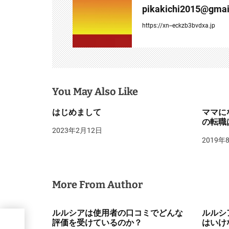
ー
pikakichi2015@gmai
シ
https://xn--eckzb3bvdxa.jp
ョ
ン
You May Also Like
はじめまして
ママに
の転職
2023年2月12日
2019年
More From Author
ルルシアは使用者の口コミでどんな
ルルシ
評価を受けているのか？
はいけ
方や