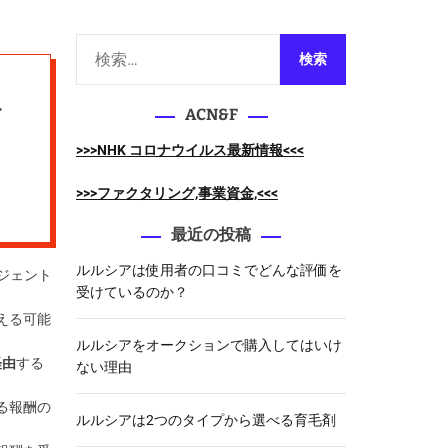
m
o
d
検
e
索
ト
:
ACN&F
>>>NHK コロナウイルス最新情報<<<
>>>ファクタリング,事業資金,<<<
最近の投稿
ルルシアは使用者の口コミでどんな評価を
ジェント
受けているのか？
える可能
ルルシアをオークションで購入してはいけ
経由
する
ない理由
る報酬の
ルルシアは2つのタイプから選べる育毛剤