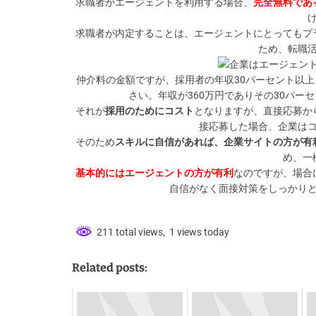
求職者がエージェントを利用する場合、
完全無料であ
求職者が内定する
ことは、エージェントにとってもプ
ため、転職
企業はエージェン
仲介料の金額
ですが、採用者の年収30パーセント以上
さい。年収が360万円でありその30パー
それが
採用のためにコスト
となりますが、直接応募か
接応募した場合、企業は
そのため
スキルに自信があれば、企業サイトの方が有
め、一
基本的にはエージェントの方が有利
なのですが、場合
自信がなく面接対策をしっかり
211 total views, 1 views today
Related posts: