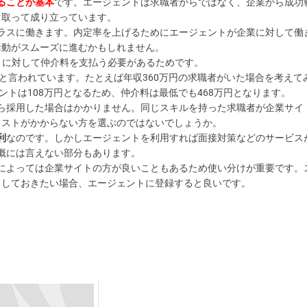
ることが基本
です。エージェントは求職者からではなく、企業から成功
け取って成り立っています。
ラスに働きます。内定率を上げるためにエージェントが企業に対して働
活動がスムーズに進むかもしれません。
トに対して仲介料を支払う必要があるためです。
と言われています。たとえば年収360万円の求職者がいた場合を考えて
セントは108万円となるため、仲介料は最低でも468万円となります。
ら採用した場合はかかりません。同じスキルを持った求職者が企業サイ
コストがかからない方を選ぶのではないでしょうか。
利
なのです。しかしエージェントを利用すれば面接対策などのサービス
概には言えない部分もあります。
によっては企業サイトの方が良いこともあるため使い分けが重要です。
としておきたい場合、エージェントに登録すると良いです。