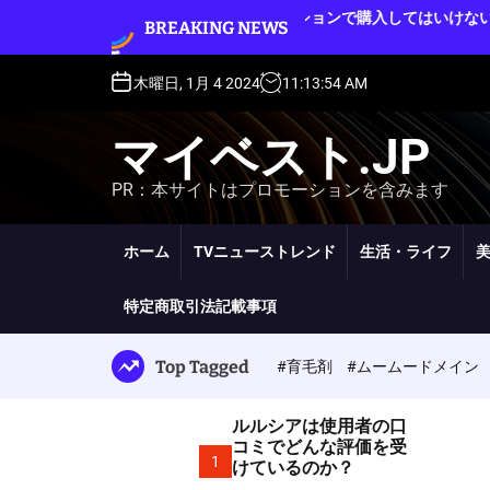
S
ルルシアをオークションで購入してはいけない理
BREAKING NEWS
k
由
i
p
木曜日, 1月 4 2024
11
:
13
:
55
AM
t
o
マイベスト.JP
c
o
PR：本サイトはプロモーションを含みます
n
t
e
ホーム
TVニューストレンド
生活・ライフ
n
t
特定商取引法記載事項
Top Tagged
#育毛剤
#ムームードメイン
ルルシアは使用者の口
コミでどんな評価を受
1
けているのか？