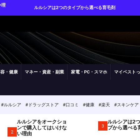
ルルシアは2つのタイプから選べる育毛剤
ルルシアは実質
美容・健康
マネー・資産・副業
家電・PC・スマホ
マイベスト
#ルルシア
#ドラッグストア
#口コミ
#健康
#楽天
#スキンケア
ルルシアをオークショ
ルルシアは2
3
ンで購入してはいけな
プから選べる
2
い理由