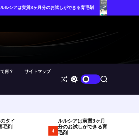
ムームードメイン・カスタ
3ヶ月分のお試しができる育毛剤
を自由自在にコントロール
って何？
サイトマップ
S
S
S
h
w
e
u
i
a
ff
t
r
l
c
c
e
h
h
c
o
つのタイ
ルルシアは実質3ヶ月
l
育毛剤
分のお試しができる育
o
4
毛剤
r