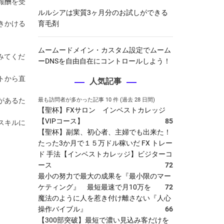
報酬を受
ルルシアは実質3ヶ月分のお試しができる
きかける
育毛剤
ムームードメイン・カスタム設定でムーム
みてくだ
ーDNSを自由自在にコントロールしよう！
トから直
人気記事
があるた
最も訪問者が多かった記事 10 件 (過去 28 日間)
【聖杯】FXサロン インベストカレッジ
【VIPコース】
85
スキルに
【聖杯】副業、初心者、主婦でも出来た！
たった3か月で１５万ドル稼いだ FX トレー
ド 手法【インベストカレッジ】ビジターコ
ース
72
最小の努力で最大の成果を『最小限のマー
ケティング』 最短最速で月10万を
72
魔法のように人を惹き付け離さない『人心
操作バイブル』
66
【300部突破】最短で濃い見込み客だけを