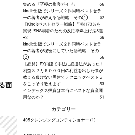
集める『至極の集客ガイド』
66
kindle出版でシリーズ２作同時ベストセラ
ーの著者が教える㊙戦略 その①
57
【Kindleベストセラー戦略】印税173％を
実現!!SNS弱者のための反応率爆上げ法3選
+2
56
kindle出版でシリーズ２作同時ベストセラ
ーの著者が秘密にしていた㊙戦略 その
②
56
【必見】FX両建て手法に必勝法があった！
利益３２万６０００円の利益を出した僕が
教える負けない両建てテクニックベスト５
をこっそり教えます！
53
る面
インデックス投資は本当にベストな資産運
用なのか？
51
カテゴリー
405クレンジングコンディショナー
(1)