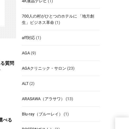
4K液晶テレビ
(1)
700人の村がひとつのホテルに 「地方創
生」ビジネス革命
(1)
aff対応
(1)
AGA
(9)
れる質問
AGAクリニック・サロン
(23)
れ
ALT
(2)
ARASAWA（アラサワ）
(13)
Blu-ray（ブルーレイ）
(1)
選べる
転職