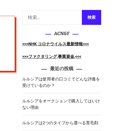
m
o
d
検
e
索
:
ACN&F
>>>NHK コロナウイルス最新情報<<<
>>>ファクタリング,事業資金,<<<
最近の投稿
ルルシアは使用者の口コミでどんな評価を
受けているのか？
ルルシアをオークションで購入してはいけ
ない理由
ルルシアは2つのタイプから選べる育毛剤