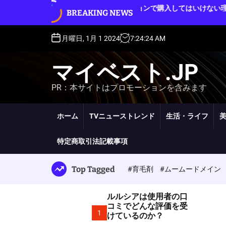
S
ルルシアをオークションで購入してはいけない理
BREAKING NEWS
k
由
i
p
月曜日, 1月 1 2024
7
:
24
:
25
AM
t
o
マイベスト.JP
c
o
PR：本サイトはプロモーションを含みます
n
t
e
ホーム
TVニューストレンド
生活・ライフ
n
t
特定商取引法記載事項
Top Tagged
#育毛剤
#ムームードメイン
ルルシアは使用者の口
コミでどんな評価を受
1
けているのか？