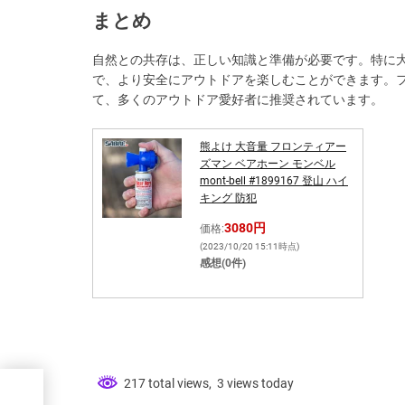
まとめ
自然との共存は、正しい知識と準備が必要です。特に
で、より安全にアウトドアを楽しむことができます。フ
て、多くのアウトドア愛好者に推奨されています。
熊よけ 大音量 フロンティアー
ズマン ベアホーン モンベル
mont-bell #1899167 登山 ハイ
キング 防犯
3080円
価格:
(2023/10/20 15:11時点)
感想(0件)
217 total views, 3 views today
力