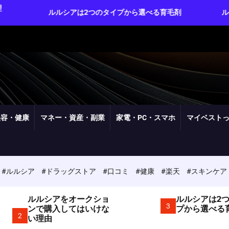
ルルシアは2つのタイプから選べる育毛剤
ルルシアは実質3
美容・健康
マネー・資産・副業
家電・PC・スマホ
マイベスト
#ルルシア
#ドラッグストア
#口コミ
#健康
#楽天
#スキンケア
ルルシアをオークショ
ルルシアは2
3
ンで購入してはいけな
プから選べる
2
い理由