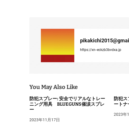
ビ
ゲ
ー
シ
pikakichi2015@gmai
ョ
https://xn--eckzb3bvdxa.jp
ン
You May Also Like
防犯スプレー: 安全でリアルなトレー
防犯ス
ニング用具 BLUEGUNS催涙スプレ
ートナー
ー
2023年
2023年11月17日