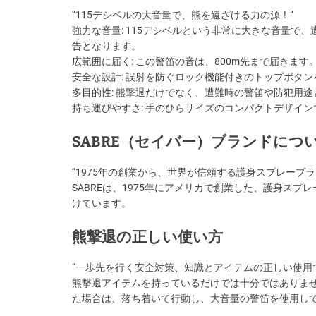
“115デシベルの大音量で、熊を遠ざける力の源！”
強力な音量: 115デシベルという非常に大きな音量
告となります。
広範囲に届く: この警笛の音は、800m先まで届きま
安全な設計: 誤射を防ぐロック機能付きのトップボタ
多目的性: 熊撃退だけでなく、遭難時の警笛や防犯用
持ち運びやすさ: 手のひらサイズのコンパクトデザイ
SABRE（セイバー）ブランドにつ
“1975年の創業から、世界が信頼する護身スプレーブラ
SABREは、1975年にアメリカで創業した、護身ス
けています。
熊撃退の正しい使い方
“一歩先を行く安全対策、知識とアイテムの正しい使用
熊撃退アイテムを持っているだけでは十分ではありま
た場合は、落ち着いて行動し、大音量の警笛を使用し