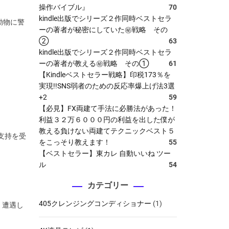
操作バイブル』
70
kindle出版でシリーズ２作同時ベストセラ
動物に警
ーの著者が秘密にしていた㊙戦略 その
②
63
kindle出版でシリーズ２作同時ベストセラ
ーの著者が教える㊙戦略 その①
61
【Kindleベストセラー戦略】印税173％を
実現!!SNS弱者のための反応率爆上げ法3選
+2
59
【必見】FX両建て手法に必勝法があった！
利益３２万６０００円の利益を出した僕が
教える負けない両建てテクニックベスト５
支持を受
をこっそり教えます！
55
【ベストセラー】東カレ 自動いいね ツー
ル
54
カテゴリー
405クレンジングコンディショナー
(1)
。遭遇し