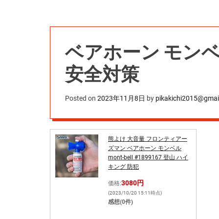
ベアホーン モンベ
安全対策
Posted on
2023年11月8日
by
pikakichi2015@gmai
熊よけ 大音量 フロンティアー
ズマン ベアホーン モンベル
mont-bell #1899167 登山 ハイ
キング 防犯
3080円
価格:
(2023/10/20 15:11時点)
感想(0件)