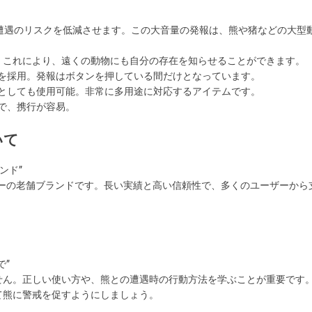
で、遭遇のリスクを低減させます。この大音量の発報は、熊や猪などの大型
す。これにより、遠くの動物にも自分の存在を知らせることができます。
ンを採用。発報はボタンを押している間だけとなっています。
途としても使用可能。非常に多用途に対応するアイテムです。
ンで、携行が容易。
いて
ンド”
プレーの老舗ブランドです。長い実績と高い信頼性で、多くのユーザーから
で”
せん。正しい使い方や、熊との遭遇時の行動方法を学ぶことが重要です
て熊に警戒を促すようにしましょう。