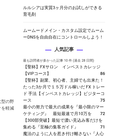
ルルシアは実質3ヶ月分のお試しができる
育毛剤
ムームードメイン・カスタム設定でムーム
ーDNSを自由自在にコントロールしよう！
人気記事
最も訪問者が多かった記事 10 件 (過去 28 日間)
【聖杯】FXサロン インベストカレッジ
【VIPコース】
86
【聖杯】副業、初心者、主婦でも出来た！
たった3か月で１５万ドル稼いだ FX トレー
ド 手法【インベストカレッジ】ビジターコ
ース
75
大型の野
最小の努力で最大の成果を『最小限のマー
クを軽減
ケティング』 最短最速で月10万を
72
【300部突破】最短で濃い見込み客だけを
集める『至極の集客ガイド』
71
魔法のように人を惹き付け離さない『人心