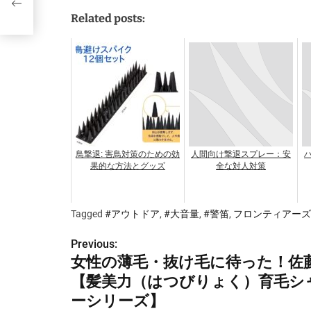
Related posts:
鳥撃退: 害鳥対策のための効
人間向け撃退スプレー：安
果的な方法とグッズ
全な対人対策
Tagged
#アウトドア
,
#大音量
,
#警笛
,
フロンティアーズ
Previous:
投
女性の薄毛・抜け毛に待った！佐
稿
【髪美力（はつびりょく）育毛シ
ナ
ーシリーズ】