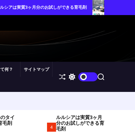
ムームードメイン・カスタム設
ヶ月分のお試しができる育毛剤
を自由自在にコントロールし
って何？
サイトマップ
S
S
S
h
w
e
u
i
a
ff
t
r
l
c
c
e
h
h
c
o
つのタイ
ルルシアは実質3ヶ月
l
育毛剤
分のお試しができる育
o
4
毛剤
r