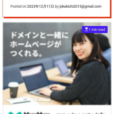
Posted on
2023年12月11日
by
pikakichi2015@gmail.com
E
1 min read
s
t
i
m
a
t
e
d
r
e
a
d
t
i
m
e