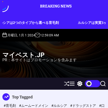
S
BREAKING NEWS
k
i
p
選べる育毛剤
ルルシアは実質3ヶ月分のお試しができる育毛
t
o
c
月曜日, 1月 1 2024
12
:
59
:
10
AM
o
n
t
マイベスト.JP
e
PR：本サイトはプロモーションを含みます
n
t
S
M
S
S
h
e
w
e
u
n
i
a
Top Tagged
ff
u
t
r
l
c
c
#育毛剤
#ムームードメイン
#ルルシア
#ドラッグストア
#口
e
h
h