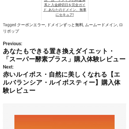
ムームードメインの料金体
系と入金締切日を完全ガイ
ド. あなたのドメイン、無事
にセキュア!
Tagged
クーポンエラー
,
ドメインずっと無料
,
ムームードメイン
,
ロ
リポップ
Previous:
投
あなたもできる置き換えダイエット・
稿
「スーパー酵素プラス」購入体験レビュー
ナ
Next:
赤いルイボス・自然に美しくなれる【エ
ビ
ルバランシア・ルイボスティー】購入体
ゲ
験レビュー
ー
シ
ョ