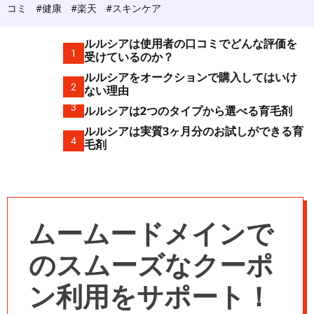
c
コミ
#健康
#楽天
#スキンケア
o
l
o
ルルシアは使用者の口コミでどんな評価を
r
1
受けているのか？
m
ルルシアをオークションで購入してはいけ
o
2
d
ない理由
e
3
ルルシアは2つのタイプから選べる育毛剤
ルルシアは実質3ヶ月分のお試しができる育
4
毛剤
ムームードメインで
のスムーズなクーポ
ン利用をサポート！