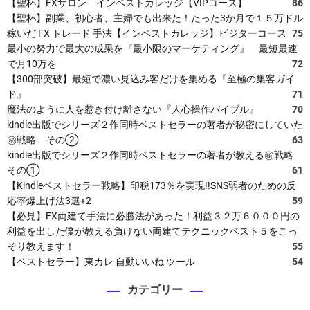
【聖杯】FXサロン インベストカレッジ【VIPコース】
86
【聖杯】副業、初心者、主婦でも出来た！たった3か月で１５万ドル
稼いだ FX トレード 手法【インベストカレッジ】ビジターコース
75
最小の努力で最大の成果を『最小限のマーケティング』 最短最速
で月10万を
72
【300部突破】最短で濃い見込み客だけを集める『至極の集客ガイ
ド』
71
魔法のように人を惹き付け離さない『人心操作バイブル』
70
kindle出版でシリーズ２作同時ベストセラーの著者が秘密にしていた
㊙戦略 その②
63
kindle出版でシリーズ２作同時ベストセラーの著者が教える㊙戦略
その①
61
【Kindleベストセラー戦略】印税173％を実現!!SNS弱者のための反
応率爆上げ法3選+2
59
【必見】FX両建て手法に必勝法があった！利益３２万６０００円の
利益を出した僕が教える負けない両建てテクニックベスト５をこっ
そり教えます！
55
【ベストセラー】東カレ 自動いいね ツール
54
カテゴリー