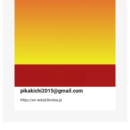
ン
pikakichi2015@gmail.com
https://xn--eckzb3bvdxa.jp