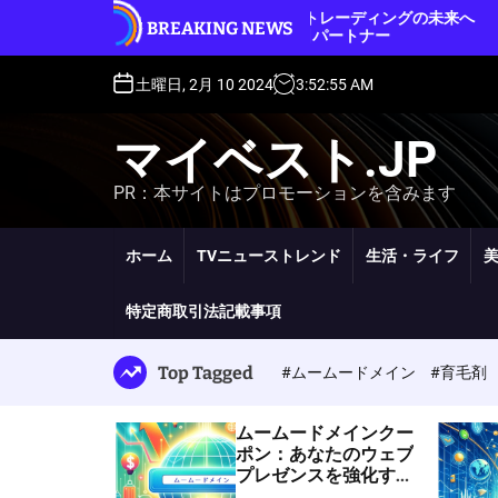
【１冊目から印税
S
クストレーダー: トレーディングの未来へ
BREAKING NEWS
ストセラー：最
開く、あなたの取引パートナー
k
セラー獲得法則
i
p
土曜日, 2月 10 2024
3
:
52
:
57
AM
t
o
マイベスト.JP
c
o
PR：本サイトはプロモーションを含みます
n
t
e
ホーム
TVニューストレンド
生活・ライフ
n
t
特定商取引法記載事項
Top Tagged
#ムームードメイン
#育毛剤
ムームードメインクー
ポン：あなたのウェブ
プレゼンスを強化する
スマートな方法