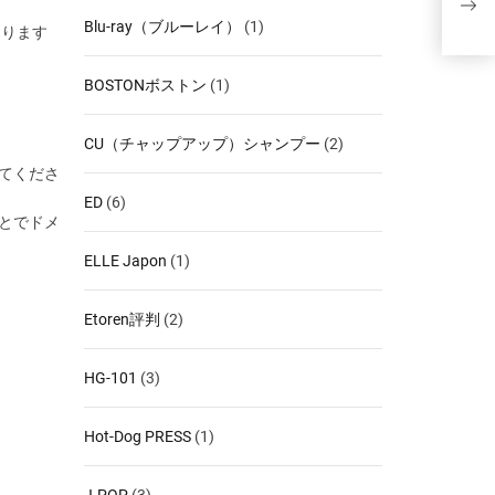
マッ
Blu-ray（ブルーレイ）
(1)
あります
則】
BOSTONボストン
(1)
CU（チャップアップ）シャンプー
(2)
してくださ
ED
(6)
ことでドメ
ELLE Japon
(1)
Etoren評判
(2)
HG-101
(3)
Hot-Dog PRESS
(1)
J-POP
(3)