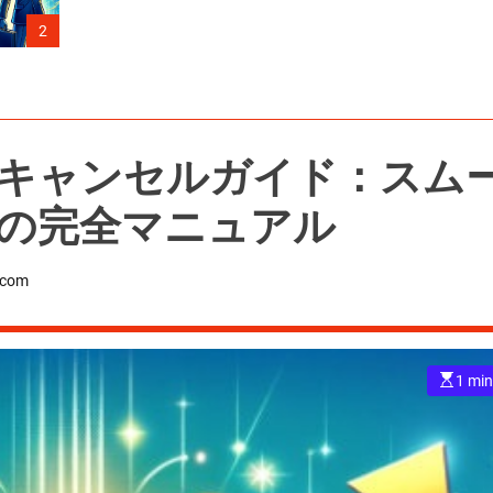
【1冊目から
2
ラー獲得法則
キャンセルガイド：スム
の完全マニュアル
.com
E
1 min
s
t
i
m
a
t
e