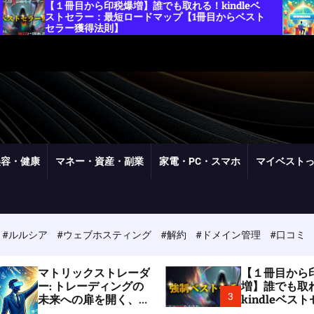
爆増】誰でも取れる！kindleベ
ムームードメインキャ
短ロードマップ【1冊目からベスト
手続きのための完全マ
】
美容・健康
マネー・資産・副業
家電・PC・スマホ
マイベスト
#ルルシア
#ウェブホスティング
#解約
#ドメイン管理
#口コミ
マトリックストレーダ
【１冊目から
ー: トレーディングの
増】誰でも取
3
未来への扉を開く、あ
kindleベス
なたの取引パートナー
ー：最短ロー