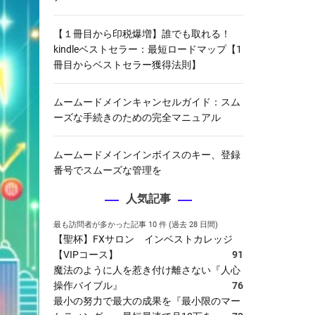
【１冊目から印税爆増】誰でも取れる！
kindleベストセラー：最短ロードマップ【1
冊目からベストセラー獲得法則】
ムームードメインキャンセルガイド：スム
ーズな手続きのための完全マニュアル
ムームードメインインボイスのキー、登録
番号でスムーズな管理を
人気記事
最も訪問者が多かった記事 10 件 (過去 28 日間)
【聖杯】FXサロン インベストカレッジ
【VIPコース】
91
魔法のように人を惹き付け離さない『人心
操作バイブル』
76
最小の努力で最大の成果を『最小限のマー