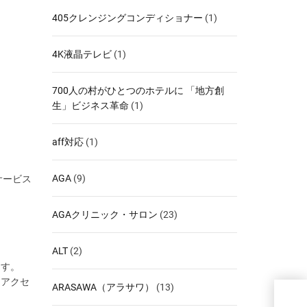
405クレンジングコンディショナー
(1)
4K液晶テレビ
(1)
700人の村がひとつのホテルに 「地方創
生」ビジネス革命
(1)
aff対応
(1)
AGA
(9)
サービス
AGAクリニック・サロン
(23)
ALT
(2)
ます。
にアクセ
ARASAWA（アラサワ）
(13)
【１
る！