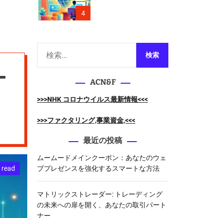
m
ベストセ
o
4
d
】
e
検
索
ー
:
ACN&F
>>>NHK コロナウイルス最新情報<<<
>>>ファクタリング,事業資金,<<<
最近の投稿
ムームードメインクーポン：あなたのウェ
 read
ブプレゼンスを強化するスマートな方法
マトリックストレーダー: トレーディング
の未来への扉を開く、あなたの取引パート
ナー