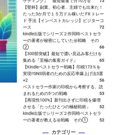
ケティング』 最短最速で月10万を
73
【聖杯】副業、初心者、主婦でも出来た！
たった3か月で１５万ドル稼いだ FX トレー
ド 手法【インベストカレッジ】ビジターコ
ース
72
kindle出版でシリーズ２作同時ベストセラ
ーの著者が秘密にしていた㊙戦略 その
②
66
【300部突破】最短で濃い見込み客だけを
集める『至極の集客ガイド』
65
【Kindleベストセラー戦略】印税173％を
実現!!SNS弱者のための反応率爆上げ法3選
+2
56
ベストセラー作家の印税から考察する、読
まれるための5つの戦略
53
【再現性100%】新刊出さずに印税を爆増
させる「たったひとつの極秘戦術」
52
kindle出版でシリーズ２作同時ベストセラ
ーの著者が教える㊙戦略 その①
52
カテゴリー