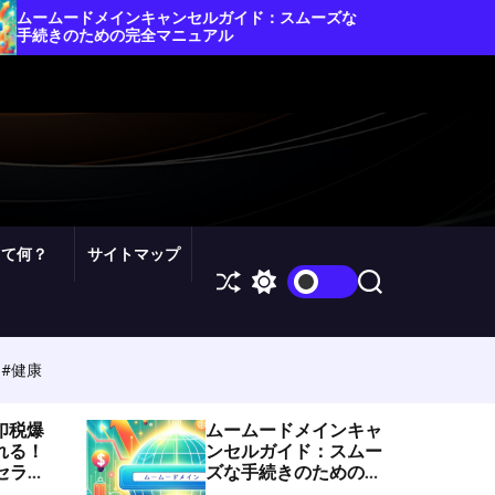
ンセルガイド：スムーズな
ムームードメインインボイスの
ニュアル
スムーズな管理を
って何？
サイトマップ
S
S
S
h
w
e
u
i
a
ff
t
r
l
c
c
#健康
e
h
h
c
o
印税爆
ムームードメインキャ
l
れる！
ンセルガイド：スムー
o
トセラ
ズな手続きのための完
r
ドマップ
全マニュアル