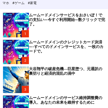
c
マホ
#ゲーム
#家電
o
l
o
ムームードメインサービスをおさいぽ！で
r
の支払い—今すぐ利用開始—数クリックで完
m
了。
o
d
1
e
ムームードメインのクレジットカード決済
—-すべてのドメインサービスを、一枚のカ
ードで。
2
大谷翔平の破産危機―巨星堕つ、元通訳の
裏切りと経済的混乱の渦中
3
ムームードメインのサービス維持調整費の
導入、あなたの未来を維持するために