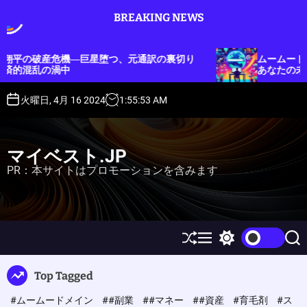
S
BREAKING NEWS
k
i
p
元通訳の裏切り
ムームードメインのサービス維持調整費
t
あなたの未来を維持するために
o
c
火曜日, 4月 16 2024
1
:
55
:
54
AM
o
n
t
マイベスト.JP
e
PR：本サイトはプロモーションを含みます
n
t
S
M
S
S
h
e
w
e
u
n
i
a
Top Tagged
ff
u
t
r
l
c
c
#ムームードメイン
##副業
##マネー
##資産
#育毛剤
#ス
e
h
h