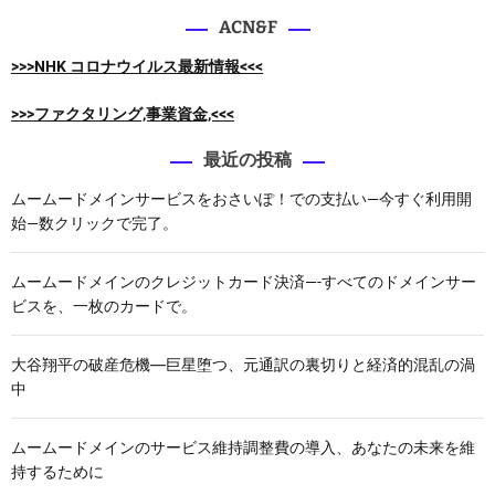
:
ACN&F
>>>NHK コロナウイルス最新情報<<<
>>>ファクタリング,事業資金,<<<
最近の投稿
ムームードメインサービスをおさいぽ！での支払い—今すぐ利用開
始—数クリックで完了。
ムームードメインのクレジットカード決済—-すべてのドメインサー
ビスを、一枚のカードで。
大谷翔平の破産危機―巨星堕つ、元通訳の裏切りと経済的混乱の渦
中
ムームードメインのサービス維持調整費の導入、あなたの未来を維
持するために