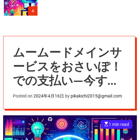
4
ムームードメインサ
ービスをおさいぽ！
での支払い—今すぐ
利用開始—数クリッ
Posted on
2024年4月16日
by
pikakichi2015@gmail.com
クで完了。
E
1 min read
s
t
i