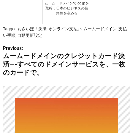
ムームードメインで.co.jpを
取得：日本のビジネスの信
頼性を高める
Tagged
おさいぽ！決済
,
オンライン支払い
,
ムームードメイン
,
支払
い手順
,
自動更新設定
Previous:
投
ムームードメインのクレジットカード決
稿
済—-すべてのドメインサービスを、一枚
ナ
のカードで。
ビ
ゲ
ー
シ
ョ