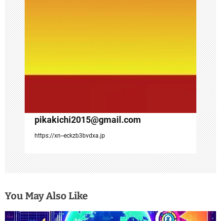
ン
pikakichi2015@gmail.com
https://xn--eckzb3bvdxa.jp
You May Also Like