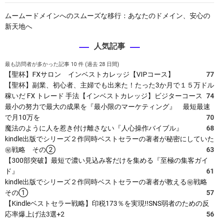
ムームードメインへのスムーズな移行：あなたのドメイン、安心の
新天地へ
人気記事
最も訪問者が多かった記事 10 件 (過去 28 日間)
【聖杯】FXサロン インベストカレッジ【VIPコース】
77
【聖杯】副業、初心者、主婦でも出来た！たった3か月で１５万ドル
稼いだ FX トレード 手法【インベストカレッジ】ビジターコース
74
最小の努力で最大の成果を『最小限のマーケティング』 最短最速
で月10万を
70
魔法のように人を惹き付け離さない『人心操作バイブル』
68
kindle出版でシリーズ２作同時ベストセラーの著者が秘密にしていた
㊙戦略 その②
63
【300部突破】最短で濃い見込み客だけを集める『至極の集客ガイ
ド』
61
kindle出版でシリーズ２作同時ベストセラーの著者が教える㊙戦略
その①
57
【Kindleベストセラー戦略】印税173％を実現!!SNS弱者のための反
応率爆上げ法3選+2
56