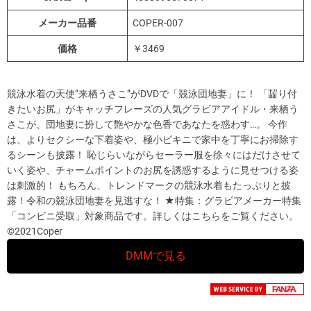
メーカー品番
COPER-007
価格
￥3469
競泳水着の天使“来栖うさこ”がDVDで「競泳団地妻」に！ 「齧り付
きたいお尻」がキャッチフレーズの人気グラビアアイドル・来栖う
さこが、団地妻に扮して艶やかな色香であなたを惑わす…。 今作
は、よりセクシーな下着姿や、極小ビキニで家中を丁寧にお掃除す
るシーンも披露！ 恥じらいながらセーラー服を徐々にはだけさせて
いく姿や、チャームポイントのお尻を誘惑するように見せつける姿
は刺激的！ もちろん、トレンドマークの競泳水着もたっぷりと披
露！令和の競泳団地妻を見逃すな！ ★特集：グラビアメーカー特集
「コンビニ受取」対象商品です。詳しくはこちらをご覧ください。
©2021Coper
DMMで見る