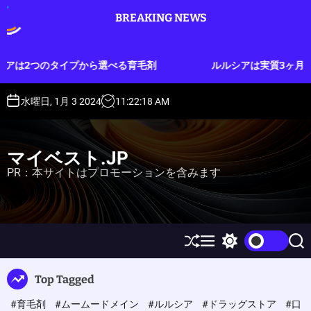
S
BREAKING NEWS
k
i
p
選べる育毛剤
ルルシアは実質3ヶ月分のお試しができる育毛
t
o
c
水曜日, 1月 3 2024
11
:
22
:
19
AM
o
n
t
マイベスト.JP
e
PR：本サイトはプロモーションを含みます
n
t
S
M
S
S
h
e
w
e
u
n
i
a
Top Tagged
ff
u
t
r
l
c
c
#育毛剤
#ムームードメイン
#ルルシア
#ドラッグストア
#口
e
h
h