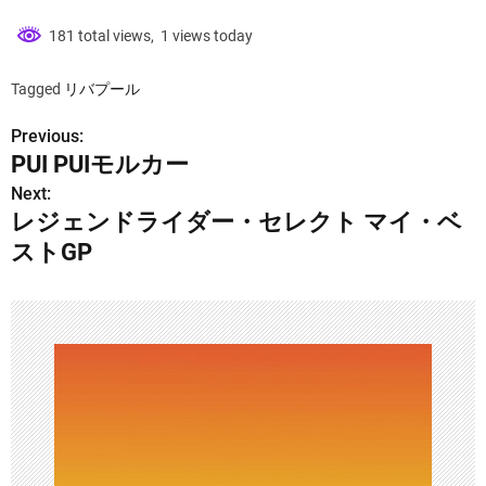
181 total views, 1 views today
Tagged
リバプール
Previous:
投
PUI PUIモルカー
稿
Next:
レジェンドライダー・セレクト マイ・ベ
ナ
ストGP
ビ
ゲ
ー
シ
ョ
ン