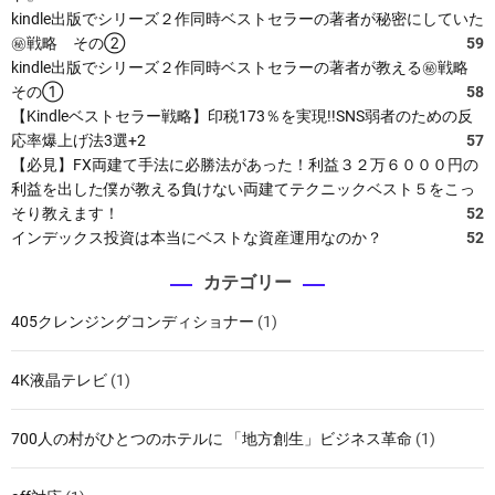
kindle出版でシリーズ２作同時ベストセラーの著者が秘密にしていた
㊙戦略 その②
59
kindle出版でシリーズ２作同時ベストセラーの著者が教える㊙戦略
その①
58
【Kindleベストセラー戦略】印税173％を実現!!SNS弱者のための反
応率爆上げ法3選+2
57
【必見】FX両建て手法に必勝法があった！利益３２万６０００円の
利益を出した僕が教える負けない両建てテクニックベスト５をこっ
そり教えます！
52
インデックス投資は本当にベストな資産運用なのか？
52
カテゴリー
405クレンジングコンディショナー
(1)
4K液晶テレビ
(1)
700人の村がひとつのホテルに 「地方創生」ビジネス革命
(1)