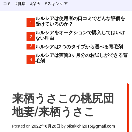
c
コミ
#健康
#楽天
#スキンケア
o
l
o
ルルシアは使用者の口コミでどんな評価を
r
1
受けているのか？
m
ルルシアをオークションで購入してはいけ
o
2
d
ない理由
e
3
ルルシアは2つのタイプから選べる育毛剤
ルルシアは実質3ヶ月分のお試しができる育
4
毛剤
来栖うさこの桃尻団
地妻/来栖うさこ
Posted on
2022年8月26日
by
pikakichi2015@gmail.com