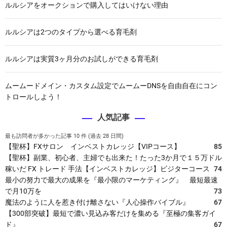
ルルシアをオークションで購入してはいけない理由
ルルシアは2つのタイプから選べる育毛剤
ルルシアは実質3ヶ月分のお試しができる育毛剤
ムームードメイン・カスタム設定でムームーDNSを自由自在にコン
トロールしよう！
人気記事
最も訪問者が多かった記事 10 件 (過去 28 日間)
【聖杯】FXサロン インベストカレッジ【VIPコース】
85
【聖杯】副業、初心者、主婦でも出来た！たった3か月で１５万ドル
稼いだ FX トレード 手法【インベストカレッジ】ビジターコース
74
最小の努力で最大の成果を『最小限のマーケティング』 最短最速
で月10万を
73
魔法のように人を惹き付け離さない『人心操作バイブル』
67
【300部突破】最短で濃い見込み客だけを集める『至極の集客ガイ
ド』
67