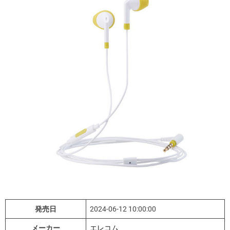
（TM） 等3.5mm4極
i
m
a
ミニジャック搭載機
t
e
d
器対応】 イエロー
r
e
a
EHP-F13IMYL-IL
d
t
i
m
e
発売日
2024-06-12 10:00:00
メーカー
エレコム