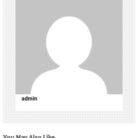
ン
admin
You May Also Like