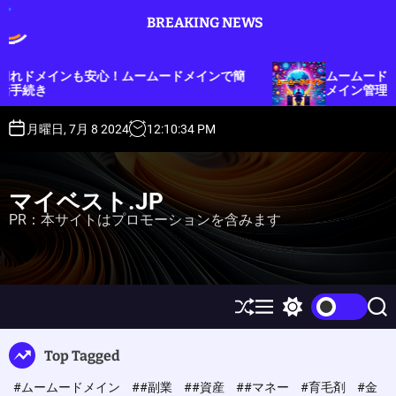
S
BREAKING NEWS
k
i
p
！ムームードメインで簡
ムームードメインで複数アカウン
t
メイン管理をもっとスマートに！
o
c
月曜日, 7月 8 2024
12
:
10
:
35
PM
o
n
t
マイベスト.JP
e
PR：本サイトはプロモーションを含みます
n
t
S
M
S
S
h
e
w
e
u
n
i
a
Top Tagged
ff
u
t
r
l
c
c
#ムームードメイン
##副業
##資産
##マネー
#育毛剤
#金
e
h
h