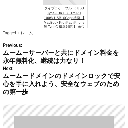
タイプC ケーブル （ USB
Type-C to C ） 1m PD
100W USB10Gbps準拠 【
MacBook Pro iPad iPhone
等 TypeC 機器対応 】 ホワ
イト M...
Tagged
エレコム
Previous:
投
ムームーサーバーと共にドメイン料金を
稿
永年無料化、継続は力なり！
ナ
Next:
ムームードメインのドメインロックで安
ビ
心を手に入れよう、安全なウェブのため
ゲ
の第一歩
ー
シ
ョ