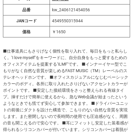
品番
kw_2406121454056
JANコード
4549550315944
価格
￥1650
■仕事道具にもさりげなく個性を取り入れて、毎日をもっと私らし
く。‘I love myself’をキーワードに、自分自身をもっと愛するための
オフィスアイテムを提案する‘ILMF’です。 ■インナーイヤー型でこ
もりがなく自然な音質が楽しめるFAST MUSIC（TM）レーベルのス
テレオヘッドホンです。 ■オフィスカジュアルになじむベーシック
カラーのボディ。各所に取り入れたさりげないアクセントカラーが
ポイントです。 ■安定した接続環境をさっと整えられる有線タイ
プ。挿すだけで簡単に使えるから、急なWeb会議が始まったという
ようなときでも慌てず安心して参加できます。 ■ドライバーユニッ
トの前後にダクトを設けた構造で、こもりのない自然な音質を実現
します。また密閉しないので長時間の使用でも圧迫感がなく、周囲
の音も聞こえるので安心です。 ■耳にフィットし安定した装着感が
得られるシリコンカバーが付いています。シリコンカバーは着脱が