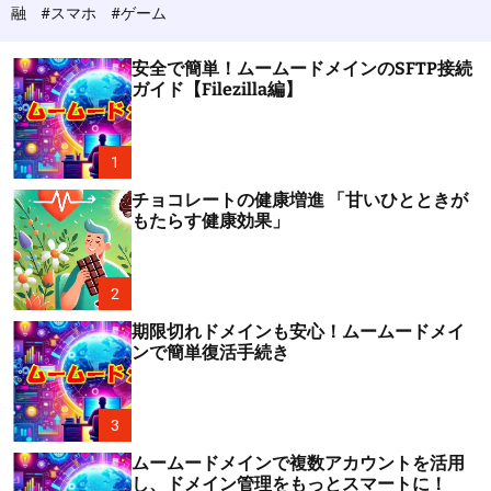
c
融
#スマホ
#ゲーム
o
l
o
安全で簡単！ムームードメインのSFTP接続
r
ガイド【Filezilla編】
m
o
d
e
1
チョコレートの健康増進 「甘いひとときが
もたらす健康効果」
2
期限切れドメインも安心！ムームードメイ
ンで簡単復活手続き
3
ムームードメインで複数アカウントを活用
し、ドメイン管理をもっとスマートに！