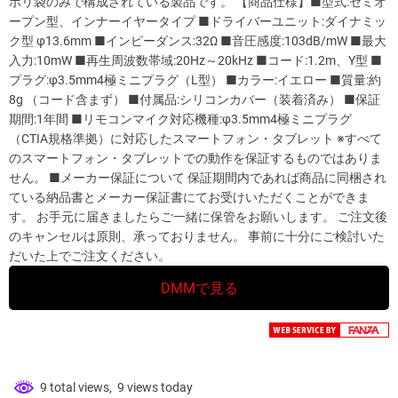
ポリ袋のみで構成されている製品です。 【商品仕様】■型式:セミオ
ープン型、インナーイヤータイプ ■ドライバーユニット:ダイナミッ
ク型 φ13.6mm ■インピーダンス:32Ω ■音圧感度:103dB/mW ■最大
入力:10mW ■再生周波数帯域:20Hz～20kHz ■コード:1.2m、Y型 ■
プラグ:φ3.5mm4極ミニプラグ（L型） ■カラー:イエロー ■質量:約
8g （コード含まず） ■付属品:シリコンカバー（装着済み） ■保証
期間:1年間 ■リモコンマイク対応機種:φ3.5mm4極ミニプラグ
（CTIA規格準拠）に対応したスマートフォン・タブレット ※すべて
のスマートフォン・タブレットでの動作を保証するものではありま
せん。 ■メーカー保証について 保証期間内であれば商品に同梱され
ている納品書とメーカー保証書にてお受けいただくことができま
す。 お手元に届きましたらご一緒に保管をお願いします。 ご注文後
のキャンセルは原則、承っておりません。 事前に十分にご検討いた
だいた上でご注文ください。
DMMで見る
9 total views, 9 views today