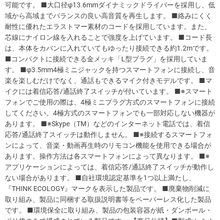
可能です。 ■大口径φ13.6mmダイナミックドライバーを採用し、低
域から高域までバランスの良い高音質を再生します。 ■絡みにくく
耐性に優れたエラストマー素材のコードを採用しています。また、
芯線にナイロン線を入れることで強度を上げています。 ■コード長
は、本体をカバンに入れていてもゆったり接続できる約1.2mです。
■コンパクトに接続できる金メッキ「L型プラグ」を採用していま
す。 ■φ3.5mm4極ミニジャックを持つスマートフォンに接続し、音
楽を楽しむだけでなく、通話もできるマイク付きモデルです。 ■マ
イクには着信応答/通話終了スイッチが付いています。 ■※スマート
フォンでご使用の際は、4極ミニプラグ方式のスマートフォンに接続
してください。4極方式のスマートフォンでも一部対応しない機器が
あります。 ■※Skype（TM）などのインターネット電話では、着信
応答/通話終了スイッチは動作しません。 ■※接続するスマートフォ
ンによって、音楽・動画再生時のリモコン機能を使用できる場合が
あります。操作方法は各スマートフォンによって異なります。 ■※
アプリケーションによっては、着信応答/通話終了スイッチが動作し
ない場合があります。 ■自社環境認定基準を1つ以上満たし、
『THINK ECOLOGY』マークを表示した製品です。 ■廃棄物削減に
取り組み、製品に同梱する取扱説明書等をペーパーレス化した製品
です。 ■環境保全に取り組み、製品の包装容器が紙・ダンボール・