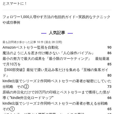
とスマートに！
フォロワー1,000人増やす方法の包括的ガイド—実践的なテクニック
や成功事例
人気記事
最も訪問者が多かった記事 10 件 (過去 28 日間)
Amazonベストセラー監視を自動化
90
魔法のように人を惹き付け離さない『人心操作バイブル』
86
最小の努力で最大の成果を『最小限のマーケティング』 最短最速
で月10万を
85
【300部突破】最短で濃い見込み客だけを集める『至極の集客ガイ
ド』
80
kindle出版でシリーズ２作同時ベストセラーの著者が秘密にしていた
㊙戦略 その②
73
原稿の外注化だけで20万円の印税とベストセラーまで獲得した僕が
導く”kindle外注化ロードマップ”
66
kindle出版でシリーズ２作同時ベストセラーの著者が教える㊙戦略
その①
65