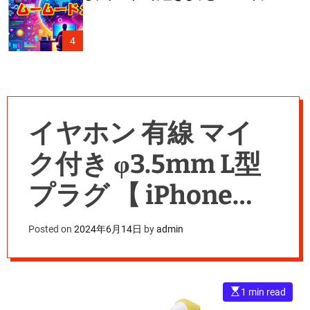
4
イヤホン 有線 マイ
ク付き φ3.5mm L型
プラグ 【 iPhone
iPad Android スマホ
Posted on
2024年6月14日
by
admin
タブレット
Nintendo Switch
E
1 min read
s
t