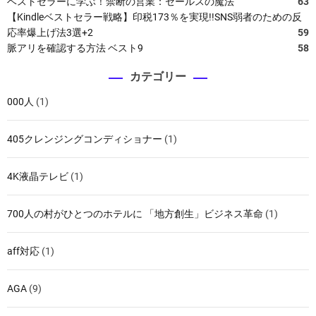
ベストセラーに学ぶ！禁断の営業：セールスの魔法
63
【Kindleベストセラー戦略】印税173％を実現!!SNS弱者のための反
応率爆上げ法3選+2
59
脈アリを確認する方法 ベスト9
58
カテゴリー
000人
(1)
405クレンジングコンディショナー
(1)
4K液晶テレビ
(1)
700人の村がひとつのホテルに 「地方創生」ビジネス革命
(1)
aff対応
(1)
AGA
(9)