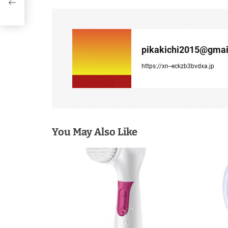
ビ
ゲ
ー
pikakichi2015@gmai
シ
https://xn--eckzb3bvdxa.jp
ョ
ン
You May Also Like