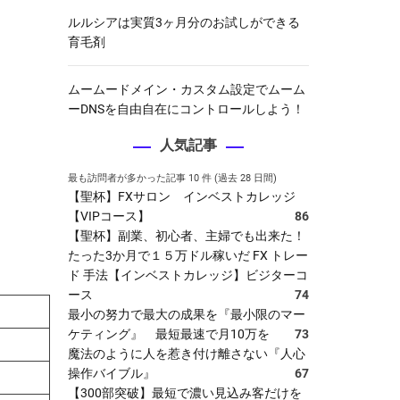
ルルシアは実質3ヶ月分のお試しができる
育毛剤
ムームードメイン・カスタム設定でムーム
ーDNSを自由自在にコントロールしよう！
人気記事
最も訪問者が多かった記事 10 件 (過去 28 日間)
【聖杯】FXサロン インベストカレッジ
【VIPコース】
86
【聖杯】副業、初心者、主婦でも出来た！
たった3か月で１５万ドル稼いだ FX トレー
ド 手法【インベストカレッジ】ビジターコ
ース
74
最小の努力で最大の成果を『最小限のマー
ケティング』 最短最速で月10万を
73
魔法のように人を惹き付け離さない『人心
操作バイブル』
67
【300部突破】最短で濃い見込み客だけを