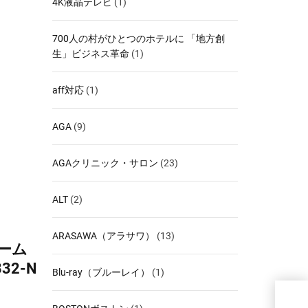
4K液晶テレビ
(1)
700人の村がひとつのホテルに 「地方創
生」ビジネス革命
(1)
aff対応
(1)
AGA
(9)
AGAクリニック・サロン
(23)
ALT
(2)
ARASAWA（アラサワ）
(13)
チーム
32-N
Blu-ray（ブルーレイ）
(1)
TE
ムヘ