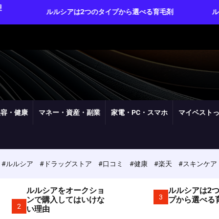
ルルシアは2つのタイプから選べる育毛剤
ルルシアは実質3
美容・健康
マネー・資産・副業
家電・PC・スマホ
マイベスト
#ルルシア
#ドラッグストア
#口コミ
#健康
#楽天
#スキンケア
ルルシアをオークショ
ルルシアは2
3
ンで購入してはいけな
プから選べる
2
い理由