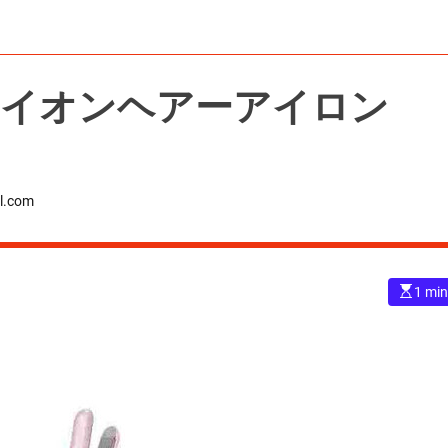
ナスイオンヘアーアイロン
l.com
E
1 min
s
t
i
m
a
t
e
d
r
e
a