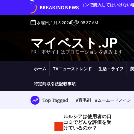
S
ルルシアをオークションで購入してはいけない理
BREAKING NEWS
k
由
i
p
水曜日, 1月 3 2024
8
:
05
:
38
AM
t
o
マイベスト.JP
c
o
PR：本サイトはプロモーションを含みます
n
t
e
ホーム
TVニューストレンド
生活・ライフ
n
t
特定商取引法記載事項
Top Tagged
#育毛剤
#ムームードメイン
ルルシアは使用者の口
コミでどんな評価を受
1
けているのか？