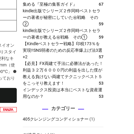
集める『至極の集客ガイド』
67
kindle出版でシリーズ２作同時ベストセラ
ーの著者が秘密にしていた㊙戦略 その
②
59
kindle出版でシリーズ２作同時ベストセラ
ーの著者が教える㊙戦略 その①
59
【Kindleベストセラー戦略】印税173％を
ナスイオン
実現!!SNS弱者のための反応率爆上げ法3選
かりスタイ
+2
57
便利なキ
【必見】FX両建て手法に必勝法があった！
0mm（使
利益３２万６０００円の利益を出した僕が
00℃」 ●
教える負けない両建てテクニックベスト５
承っており
をこっそり教えます！
53
インデックス投資は本当にベストな資産運
用なのか？
53
カテゴリー
405クレンジングコンディショナー
(1)