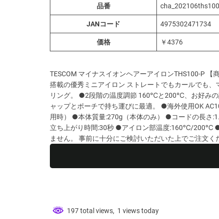
品番
cha_202106ths10
JANコード
4975302471734
価格
￥4376
TESCOM マイナスイオンヘアーアイロンTHS100-P 
搭載の優秀ミニアイロン ストレートでもカールでも、マ
リング。 ●2段階の温度調節 160℃と200℃、お好
ャップとポーチで持ち運びに最適。 ●海外使用OK AC100-
用時） ●本体質量:270g（本体のみ） ●コードの長さ:1.
立ち上がり時間:30秒 ●アイロン部温度:160℃/200
ません。 事前に十分にご検討いただいた上でご注文く
197 total views, 1 views today