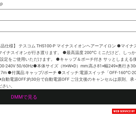
0p
【商品仕様】 テスコム THS100-P マイナスイオンヘアーアイロン ●マイ
イナスイオンが行き渡ります。 ●最高温度 200℃ ミニだけど、しっ
みの設定をご使用いただけます。 ●キャップ＆ポーチ付き サッとしまえる
240V 50/60Hz●本体サイズ（H×W×D）mm:高さ81×幅249×奥行き3
7m ●付属品:キャップ/ポーチ ●スイッチ:電源スイッチ「OFF-160℃-2
℃ ●自動電源OFF:約30分で自動電源OFF ご注文後のキャンセルは原則、
ださい。
DMMで見る