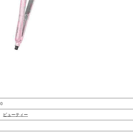
d
t
i
m
e
00
ビューティー