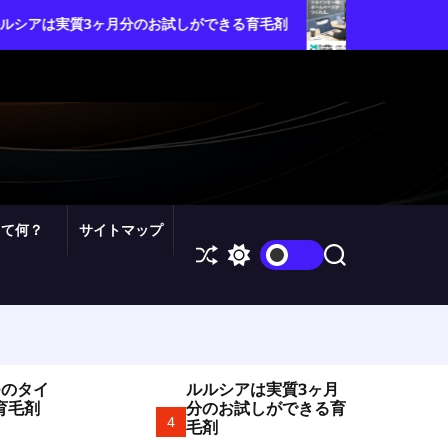
ムームードメイン・カスタム
ヶ月分のお試しができる育毛剤
を自由自在にコントロールし
って何？
サイトマップ
S
S
S
h
w
e
u
i
a
ff
t
r
l
c
c
e
h
h
c
o
つのタイ
ルルシアは実質3ヶ月
l
育毛剤
分のお試しができる育
o
4
毛剤
r