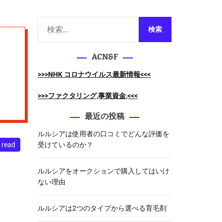
m
o
d
検
e
索
:
ACN&F
>>>NHK コロナウイルス最新情報<<<
>>>ファクタリング,事業資金,<<<
最近の投稿
ルルシアは使用者の口コミでどんな評価を
 read
受けているのか？
ルルシアをオークションで購入してはいけ
ない理由
ルルシアは2つのタイプから選べる育毛剤