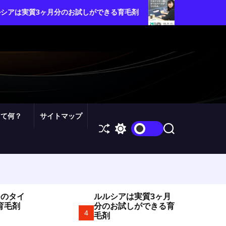
ムームードメイン・カスタム設
月分のお試しができる育毛剤
を自由自在にコントロールしよ
って何？
サイトマップ
S
S
S
h
w
e
u
i
a
ff
t
r
l
c
c
e
h
h
c
o
つのタイ
ルルシアは実質3ヶ月
l
育毛剤
分のお試しができる育
o
4
毛剤
r