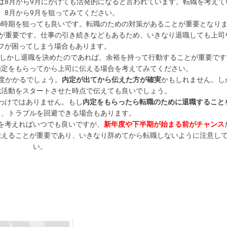
は8月から9月にかけても活発的になると言われています。転職を考えて
月、8月から9月を狙ってみてください。
の時期を狙っても良いです。転職のための対策があることが重要となり
が重要です。仕事の引き続きなどもあるため、いきなり退職しても上司
フが困ってしまう場合もあります。
しかし退職を決めたのであれば、余裕を持って行動することが重要です
内定をもらってから上司に伝える場合を考えてみてください。
度かかるでしょう。
内定が出てから伝えた方が確実
かもしれません。し
職活動をスタートさせた時点で伝えても良いでしょう。
わけではありません。もし
内定をもらったら転職のために退職すること
と、トラブルを回避できる場合もあります。
を考えればいつでも良いですが、
新年度や下半期が始まる前がチャンス
伝えることが重要であり、いきなり辞めてから転職しないように注意し
い。