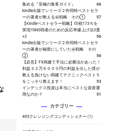
集める『至極の集客ガイド』
66
kindle出版でシリーズ２作同時ベストセラ
ーの著者が教える㊙戦略 その①
57
【Kindleベストセラー戦略】印税173％を
実現!!SNS弱者のための反応率爆上げ法3選
+2
56
kindle出版でシリーズ２作同時ベストセラ
ーの著者が秘密にしていた㊙戦略 その
②
56
【必見】FX両建て手法に必勝法があった！
利益３２万６０００円の利益を出した僕が
教える負けない両建てテクニックベスト５
をこっそり教えます！
53
インデックス投資は本当にベストな資産運
な
用なのか？
51
カテゴリー
405クレンジングコンディショナー
(1)