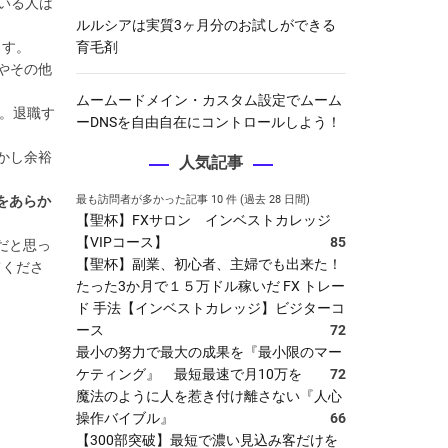
いる人は
ルルシアは実質3ヶ月分のお試しができる
ます。
育毛剤
やその他
ムームードメイン・カスタム設定でムーム
。退職す
ーDNSを自由自在にコントロールしよう！
かし余裕
人気記事
をあらか
最も訪問者が多かった記事 10 件 (過去 28 日間)
【聖杯】FXサロン インベストカレッジ
【VIPコース】
85
だと思っ
【聖杯】副業、初心者、主婦でも出来た！
てくださ
たった3か月で１５万ドル稼いだ FX トレー
ド 手法【インベストカレッジ】ビジターコ
ース
72
最小の努力で最大の成果を『最小限のマー
ケティング』 最短最速で月10万を
72
魔法のように人を惹き付け離さない『人心
操作バイブル』
66
【300部突破】最短で濃い見込み客だけを