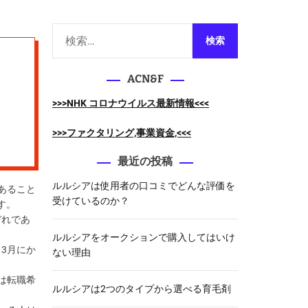
m
o
d
検
e
索
:
ACN&F
>>>NHK コロナウイルス最新情報<<<
>>>ファクタリング,事業資金,<<<
最近の投稿
ルルシアは使用者の口コミでどんな評価を
あること
受けているのか？
す。
ぞれであ
ルルシアをオークションで購入してはいけ
3月にか
ない理由
は転職希
ルルシアは2つのタイプから選べる育毛剤