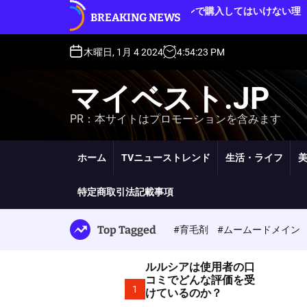
S
ルルシアをオークションで購入してはいけない理
BREAKING NEWS
ル
k
由
i
p
木曜日, 1月 4 2024
4
:
54
:
24
PM
t
o
マイベスト.JP
c
o
PR：本サイトはプロモーションを含みます
n
t
e
ホーム
TVニューストレンド
生活・ライフ
n
t
特定商取引法記載事項
Top Tagged
#育毛剤
#ムームードメイン
ルルシアは使用者の口
コミでどんな評価を受
1
けているのか？