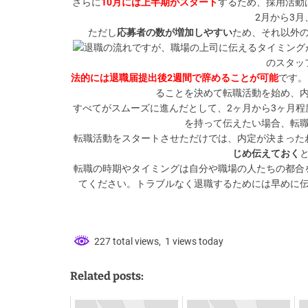
さらに
10月には上半期がスタート
するため、採用活動
2月から3
ただし
応募者の数が増加しやすい
ため、それ以外
退職の流れですが、職場の上司に伝えるタイミング
のスタッ
法的には退職届提出後2週間で辞めることが可能
です。
ることを決めて転職活動を始め、
すべてがスムーズに進んだとして、2ヶ月から3ヶ月程
を持って伝えたい場合、転
転職活動をスタートさせただけでは、内定が決まった
じめ伝えておく
転職の時期やタイミングは自分や職場の人たちの都合
てください。トラブルなく退職するためには早めに
227 total views, 1 views today
Related posts: