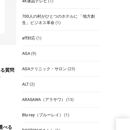
4K液晶テレビ
(1)
700人の村がひとつのホテルに 「地方創
生」ビジネス革命
(1)
aff対応
(1)
AGA
(9)
AGAクリニック・サロン
(23)
れる質問
れ
ALT
(2)
ARASAWA（アラサワ）
(13)
Blu-ray（ブルーレイ）
(1)
転職
選べる