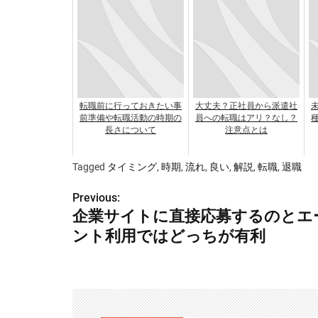
転職前に行っておきたい事
大丈夫？正社員から派遣社
前準備や転職活動の時期の
員への転職はアリ？なし？
長さについて
注意点とは
Tagged
タイミング
,
時期
,
流れ
,
良い
,
解説
,
転職
,
退職
Previous:
投
企業サイトに直接応募するのとエ
稿
ント利用ではどっちが有利
ナ
ビ
ゲ