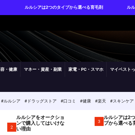
ルシアは2つのタイプから選べる育毛剤
ルルシアは実質3ヶ
美容・健康
マネー・資産・副業
家電・PC・スマホ
マイベスト
#ルルシア
#ドラッグストア
#口コミ
#健康
#楽天
#スキンケア
ルルシアをオークショ
ルルシアは2
3
ンで購入してはいけな
プから選べる
2
い理由